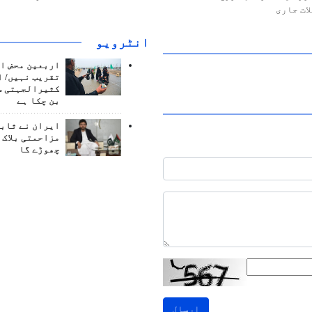
ات جاری
انٹرويو
اربعین محض ا
تقریب نہیں/ ا
کثیرالجہتی س
بن چکا ہے
ایران نے ثابت
مزاحمتی بلاک 
چھوڑے گا
ارسال