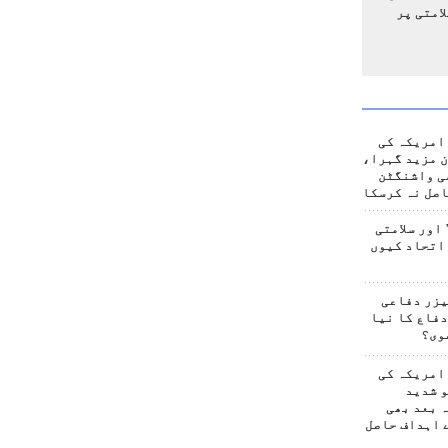
امتی پر
امریکہ کی
 مزید گہرا،
ی واشنگٹن
صل نہ کرسکا
اور سلامتی
اتحاد کیوں
یزر دفاعی
فاع کا نیا
وی؟
امریکہ کی
 شدید
 بعد بھی
 اہداف حاصل