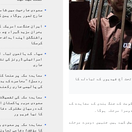
سعودی جارحیت میں شامل
جارح تصور ہوگا، یمن ک
ایران جنگ سے امریکہ ک
بحران مزید گہرا، چھ م
واشنگٹن اپنے اہداف ح
کرسکا
سپاہ کے ہاتھوں تباہ ا
اسرائیلی ڈرونز کی نئ
جاری
معاہدۂ مکہ پر صنعا کا
تحت آج قیدیوں کے تبادلے کا
ردعمل؛ "محاصرے کے بد
کی پالیسی جاری رکھنے 
معاہدۂ مکہ کی تفصیلات
سعودی عرب، پاکستان ا
ومت کے جنگ بندی کے معاہدے کے
کے درمیان مشترکہ دفا
دوسرا مرحلہ ہوگا۔
کا نیا فریم ور
یش کیے ہیں جنہیں دوسرے مرحلے
معاہدۂ مکہ پر سعودی و
کا مؤقف؛ دفاعی تعاون،