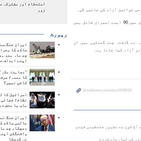
استحکام اور مشترکہ سل
زور
اس کے بدلے تل ابیب 180 فلسطینی اسیران کو آزاد کرے گا، جن میں 90 ایسے اسیران شامل ہیں
رپورٹ
ہ نے گذشتہ چند گھنٹوں میں ان
ایران جنگ سے 
دن آزاد کیا جانا ہے۔
ساکھ کا بحران
چھ ماہ بعد بھ
اپنے اہداف حا
"معاہدۂ مکہ" 
کا معمہ؛ صرف 
کافی نہیں؟
اسرائیل کا ل
نظام؛ فضائی د
باب یا محض دع
ایران جنگ نے 
عالمی ساکھ کو
 آج کون سے مشہور فلسطینی قیدی
دھچکا، چھ ماہ
واشنگٹن اپنے
نہ کرسکا
ور کی تیاریاں شروع