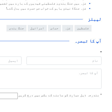
غزہ میں جنگ بندی، فلسطینی قیدیوں کے بارے میں تفصیل
غزہ جنگ؛ نیتن یاہو کے خواب جو حسرت میں بدل گئے!
لیبلز
فلسطین
غزہ
حماس
اسرائیل
جنگ بندی
آپ کا تبصرہ
*
مندرجہ ذیل عبارت کو سامنے کے بکس میں درج کریں