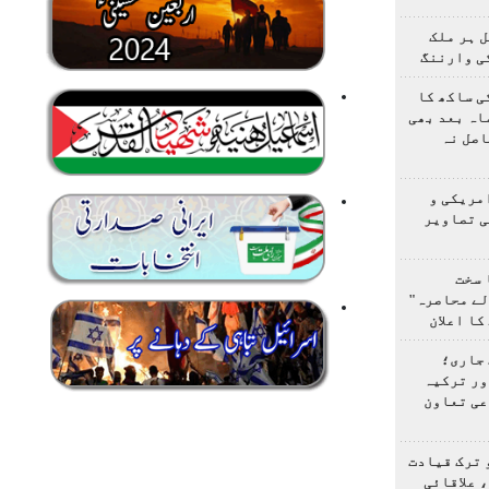
 ہر ملک
ی وارننگ
ی ساکھ کا
اہ بعد بھی
اصل نہ
مریکی و
ی تصاویر
 سخت
لے محاصرہ"
کا اعلان
 جاری؛
ور ترکیہ
عی تعاون
 ترک قیادت
 علاقائی