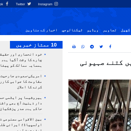
Facebook
Twitter
Instagram
کهيل
تصاوير
ویڈیو
ٹيكنالوجي
اخبار کے عناوین
10 ممتاز خبریں
خود انحصاری اور حقیق
چارے کا وقت آگیا ہے، 
ں کتنے صہیونی
ہمسایہ ممالک کو پیغا
امریکی-سعودی جارحیت،
مقاومت کا جوابی کارر
کرنے کا اعلان
ہیروشیما پر ایٹمی حمل
دار ذہنیت آج بھی واشن
حاکم ہے، صدر پزشکیان
بین الاقوامی مصنوعی ذ
تمغے جیت لیے