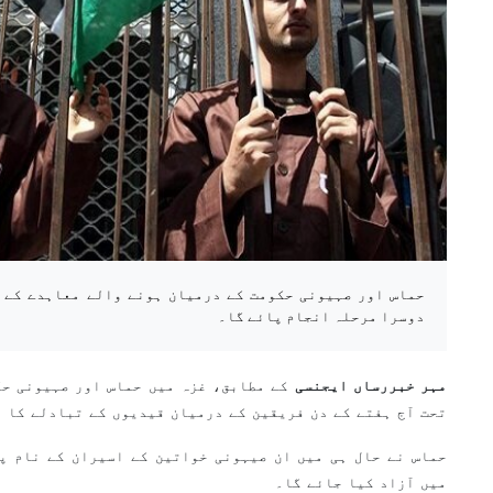
حماس اور صہیونی حکومت کے درمیان ہونے والے معاہدے کے 
دوسرا مرحلہ انجام پائے گا۔
مہر خبررساں ایجنسی
کے مطابق، غزہ میں حماس اور صہیونی حک
تحت آج ہفتے کے دن فریقین کے درمیان قیدیوں کے تبادلے کا 
حماس نے حال ہی میں ان صیہونی خواتین کے اسیران کے نام پ
میں آزاد کیا جائے گا۔