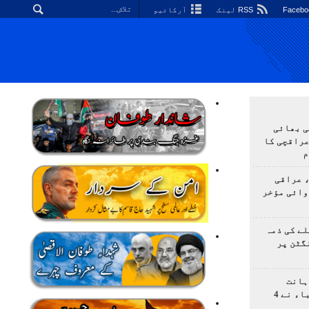
RSS لینک
آرکائیو
ی بھائی
عراقچی کا
م
 عراقی
وائی مؤخر
ے کی ذمہ
گٹن پر
ہانت
اولمپیاڈ؛ ایرانی طلباء نے 4