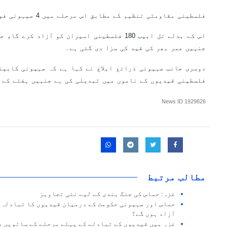
فلسطینی مقاومتی تنظیم کے مطابق اس مرحلے میں 4 صیہونی فوجی خواتین آزاد کی جائیں گی۔
جنہیں عمر بھر کی قید کی سزا دی گئی ہے۔
دوسری جانب صہیونی ذرائع ابلاغ نے کہا ہے کہ صہیونی کابین
فلسطینی قیدیوں کے ناموں میں تبدیلی کی ہے جنہیں ہفتے کے 
News ID
1929826
مطالب مرتبط
غزہ: حماس کی جنگ بندی کے لیے نئی تجاویز
حماس اور صہیونی حکومت کے درمیان قیدیوں کا تبادلہ،
آزاد ہوں گے؟
غزہ میں قیدیوں کے تبادلے کے پہلے مرحلے کے ساتویں د