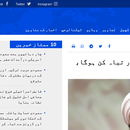
Facebook
Twitter
Instagram
کهيل
تصاوير
ویڈیو
ٹيكنالوجي
اخبار کے عناوین
10 ممتاز خبریں
چار دہائیوں بعد سعودی
امریکی درآمدات صفر ہ
 تباہ کن ہوگا،
سعودی عرب، ترکیہ اور
کے درمیان مشترکہ دفا
متوقع
قابض اسرائیلی فوج نے
صحافی امل خلیل کو جان
نشانہ بنایا
سعودی حمایت یافتہ مس
کے ٹھکانوں کو بیلسٹک
اور ڈرونز سے تباہ کر 