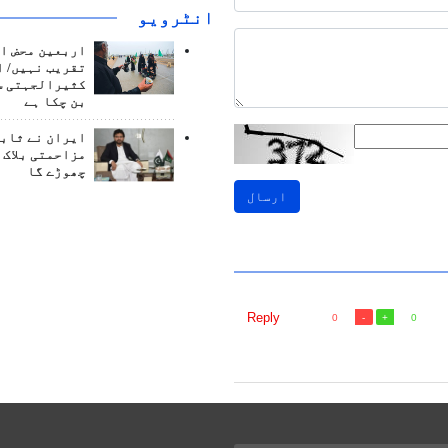
انٹرويو
اربعین محض ا
تقریب نہیں/ ا
کثیرالجہتی س
بن چکا ہے
ایران نے ثابت
مزاحمتی بلاک 
چھوڑے گا
ارسال
Reply
0
0