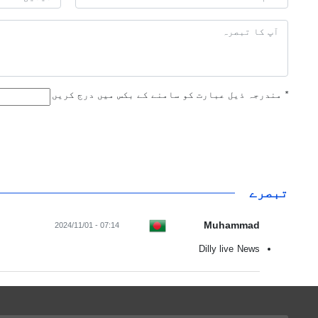
*
مندرجہ ذیل عبارت کو سامنے کے بکس میں درج کریں
تبصرے
Muhammad
07:14 - 2024/11/01
Dilly live News