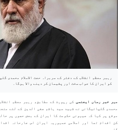
رہبر معظم انقلاب کے دفتر کے سربراہ حجت الاسلام محمدی گل
کو ایران کا جواب سخت اور پشیمان کر دینے والا ہوگا۔
مہر خبر رساں ایجنسی
کی رپورٹ کے مطابق، رہبر معظم انقلاب 
محمدی گلپائیگانی نے شہید سید ہاشم صفی الدین کے لئے منعق
موقع پر کہا کہ صیہونی حکومت کا ایران کے بعض حصوں پر حالی
کن اقدام تھا اور اسلامی جمہوریہ ایران اس جارحانہ اقدام
گا۔