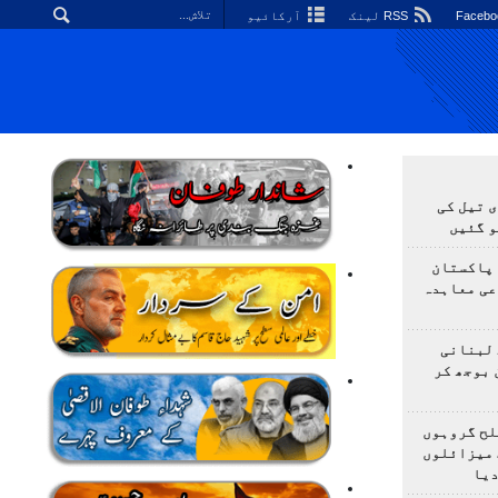
RSS لینک
آرکائیو
 تیل کی
و گئیں
 پاکستان
عی معاہدہ
 لبنانی
 بوجھ کر
لح گروہوں
 میزائلوں
دیا