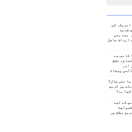
امریکہ کی
 شدید
 بعد بھی
 اہداف حاصل
کا سب سے
تماع، عشق
 اور
المی پیغام
یا نئی چال؟
لے پر ٹرمپ
کیا ہے؟
پ کے لیے
قبولیت
رین سطح پر