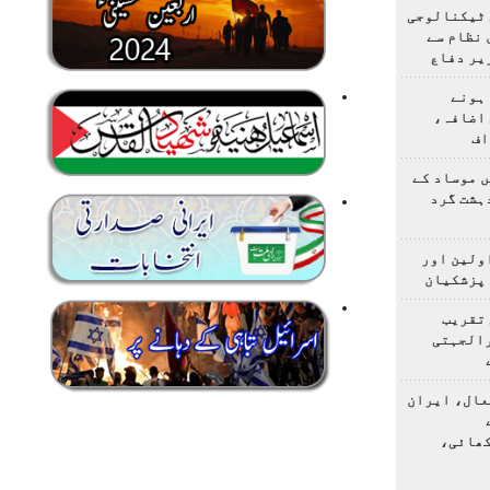
 ٹیکنالوجی
 نظام سے
یر دفاع
ہونے
 اضافہ،
اف
 موساد کے
 4 مسلح دہشت گرد
اولین اور
 پزشکیان
 تقریب
رالجہتی
عال، ایران
کھائی،