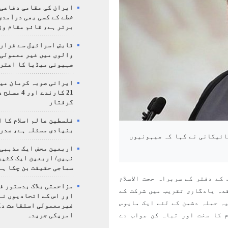
ایران کی مقامی دفاعی
خطے کے کسی بھی درآمدی
برتر ہے، قائم مقام وز
قابض اسرائیل سے فرار 
والوں میں غیر معمولی
صہیونی میڈیا کا اعتر
ایرانی صوبہ کرمان میں
21 کارندے اور
گرفتار
فلسطین عالم اسلام کا 
بنیادی مسئلہ ہے، صدر
پائیگانی نے کہا کہ صیہونیوں
اربعین محض ایک مذہبی
نہیں/ اربعین ایک کثی
سماجی حقیقت بن چکا ہے
کے دفتر کے سربراہ حجت الاسلام
مزاحمتی بلاک بدستور ف
دہ یادگاری تقریب میں شرکت کے
اور اس کے اتحادیوں نے
ہ حملہ دشمن کے لئے ایک مایوس
غیرمعمولی استقامت د
 کا سخت اور تباہ کن جواب دے
امریکی جریدہ