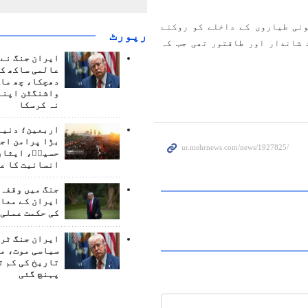
ونی طیاروں کے داخلے کو روکنے
رپورٹ
 شاندار اور طاقتور تھی جب کہ
ایران جنگ نے 
عالمی ساکھ کو
دھچکا، چھ ماہ
واشنگٹن اپنے
نہ کرسکا
اربعین؛ دنیا 
بڑا پرامن اج
حسینؑ، ایثار
انسانیت کا ع
جنگ میں وقفہ 
ایران کے معام
کی حکمت عملی 
ایران جنگ ٹرم
سیاسی موت، م
تاریخ کی کم ت
پہنچ گئی