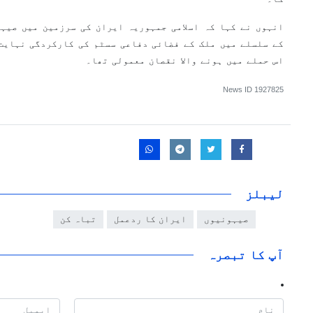
انہوں نے کہا کہ اسلامی جمہوریہ ایران کی سرزمین میں صیہ
کے سلسلے میں ملک کے فضائی دفاعی سسٹم کی کارکردگی نہایت
اس حملے میں ہونے والا نقصان معمولی تھا۔
News ID
1927825
لیبلز
صیہونیوں
ایران کا ردعمل
تباہ کن
آپ کا تبصرہ