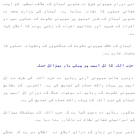
اسی دوران صیہونی فوج نے جنوبی لبنان کے علاقے نبطیہ کو اپنے
فضائی حملوں کا نشانہ بنایا ہے۔ لبنان کی وزارت صحت نے
جنوبی لبنان کے شہر تبنین پر صیہونی حکومت کے حملوں میں دو
افراد کے شہید اور ستائیس افراد کے زخمی ہونے کا اعلان کیا
ہے۔
لبنان کے خلاف صیہونی حکومت کے جنگجوؤں کے وحشیانہ حملوں کا
سلسلہ جاری ہے۔
حزب اللہ کا تل ابیب پر پہلی بار میزائل حملہ
دوسری جانب صہیونی آرمی ریڈیو نے حزب اللہ کی طرف سے تل
ابیب پر پہلے راکٹ حملے کی تصدیق کی ہے۔ الجزیرہ کے مطابق
صیہونی حکومت کے ریڈیو نے موجودہ جنگ کے دوران تل ابیب پر
لبنان کی حزب اللہ کے پہلے راکٹ حملے کی تصدیق کی ہے۔
مذکورہ ریڈیو نے دعویٰ کیا ہے کہ حزب اللہ کے بیلسٹک میزائل
کو اسرائیلی فضائی نظام نے ناکارہ بنا دیا ہے۔
ادھر عبرانی زبان کے ذرائع ابلاغ نے اطلاع دی ہے کہ جنگی