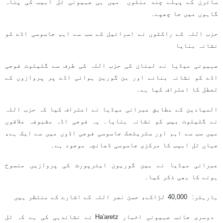
سائرن کے پہلے چند منٹوں میں ہی صہیونی تل ابیب کی پناہ
گاہوں میں جا چھپے۔
حزب اللہ کے راکٹوں نے اسرائیل کے سب سے اہم جاسوسی اڈے کو
نشانہ بنایا
صہیونی میڈیا نے لبنان کی حزب اللہ کی طرف سے گلیلوت فوجی
اڈے کو نشانہ بنانے اور بن گورین ہوائی اڈے پر پروازوں کے
تعطل کا اعتراف کیا ہے۔
المیادین کے مطابق عبرانی میڈیا نے اعتراف کیا کہ حزب اللہ
نے گلیلوت بیس کو نشانہ بنایا۔ یہ فوجی اڈہ مقبوضہ علاقوں
میں سب سے اہم اور سٹریٹجک جاسوسی فوجی اڈوں میں سے ایک ہے،
جہاں تل ابیب کا مرکزی جاسوسی ڈھانچہ موجود ہے۔
عبرانی میڈیا نے بین گوریون ایئرپورٹ کی پروازیں منسوخ
ہونے کا بھی ذکر کیا۔
ہارہٹر: 40,000 لڑاکے، حسن نصر اللہ کے اشارے کے منتظر ہیں
دوسری جانب صہیونی اخبار Ha'aretz نے نشاندہی کی ہے کہ تل