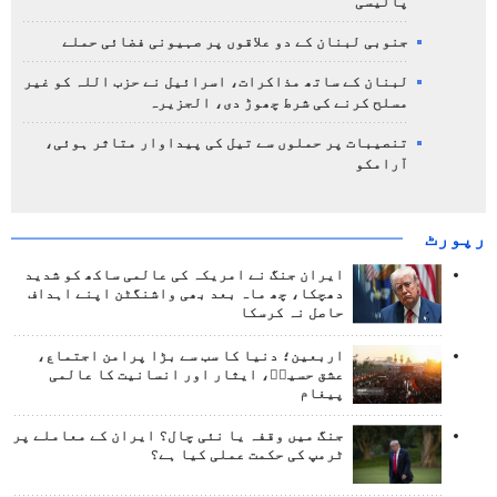
پالیسی
جنوبی لبنان کے دو علاقوں پر صہیونی فضائی حملے
لبنان کے ساتھ مذاکرات، اسرائیل نے حزب اللہ کو غیر
مسلح کرنے کی شرط چھوڑ دی، الجزیرہ
تنصیبات پر حملوں سے تیل کی پیداوار متاثر ہوئی،
آرامکو
رپورٹ
ایران جنگ نے امریکہ کی عالمی ساکھ کو شدید
دھچکا، چھ ماہ بعد بھی واشنگٹن اپنے اہداف
حاصل نہ کرسکا
اربعین؛ دنیا کا سب سے بڑا پرامن اجتماع،
عشق حسینؑ، ایثار اور انسانیت کا عالمی
پیغام
جنگ میں وقفہ یا نئی چال؟ ایران کے معاملے پر
ٹرمپ کی حکمت عملی کیا ہے؟