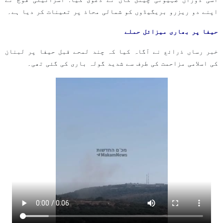
اپنے دو ریزرو بریگیڈوں کو شمالی محاذ پر تعینات کر دیا ہے۔
حیفا پر بھاری میزائل حملے
خبر رساں ذرائع نے آگاہ کیا کہ چند لمحے قبل حیفا پر لبنان
کی اسلامی مزاحمت کی طرف سے شدید گولہ باری کی گئی تھی۔