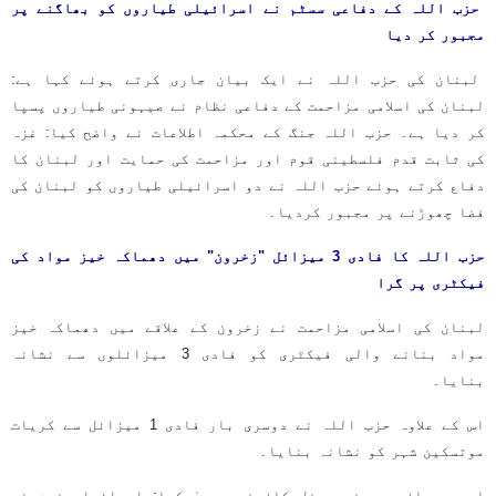
حزب اللہ کے دفاعی سسٹم نے اسرائیلی طیاروں کو بھاگنے پر
مجبور کر دیا
لبنان کی حزب اللہ نے ایک بیان جاری کرتے ہوئے کہا ہے:
لبنان کی اسلامی مزاحمت کے دفاعی نظام نے صیہونی طیاروں پسپا
کر دیا ہے۔ حزب اللہ جنگ کے محکمہ اطلاعات نے واضح کیا: غزہ
کی ثابت قدم فلسطینی قوم اور مزاحمت کی حمایت اور لبنان کا
دفاع کرتے ہوئے حزب اللہ نے دو اسرائیلی طیاروں کو لبنان کی
فضا چھوڑنے پر مجبور کردیا۔
حزب اللہ کا فادی 3 میزائل "زخرون" میں دھماکہ خیز مواد کی
فیکٹری پر گرا
لبنان کی اسلامی مزاحمت نے زخرون کے علاقے میں دھماکہ خیز
مواد بنانے والی فیکٹری کو فادی 3 میزائلوں سے نشانہ
بنایا۔
اس کے علاوہ حزب اللہ نے دوسری بار فادی 1 میزائل سے کریات
موتسکین شہر کو نشانہ بنایا۔
اسی دوران صہیونی چینل کان نے دعویٰ کیا: اسرائیلی فوج نے