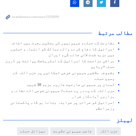
مطالب مرتبط
مقاومت کے حملے، صہیونیوں کی معکوس ہجرت میں اضافہ
اسرائیل کا دفاع کرنے والے ممالک کو انتباہ، حملوں
میں مزید شدت لائی جائے گی، ایران
عراقی مزاحمت کا اسرائیل کے اسٹریٹجک پوائنٹ پر ڈرون
حملہ+ویڈیو
مقبوضہ علاقوں صہیونی فوجی ٹھکانوں پر حزب اللہ کے
وسیع حملے
لبنان پر صہیونی جارحیت جاری، مزید 38 شہید
حزب اللہ کے پے در پے حملے؛ صہیونی فوجی اڈے نشانہ،
ہزاروں آبادکار فرار
اسرائیل کو جرائم پر جوابدہ بنانا ہو گا، پاکستانی
وزیراعظم
لیبلز
حزب اللہ
غاصب صیہونی حکومت
میزائل حملے