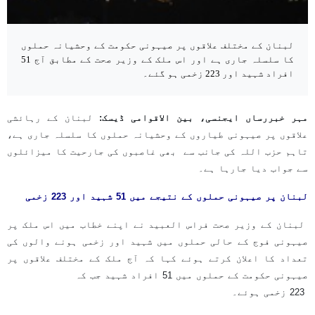
لبنان کے مختلف علاقوں پر صیہونی حکومت کے وحشیانہ حملوں
کا سلسلہ جاری ہے اور اس ملک کے وزیر صحت کے مطابق آج 51
افراد شہید اور 223 زخمی ہو گئے۔
مہر خبررساں ایجنسی، بین الاقوامی ڈیسک:
لبنان کے رہائشی
علاقوں پر صیہونی طیاروں کے وحشیانہ حملوں کا سلسلہ جاری ہے،
تاہم حزب اللہ کی جانب سے بھی غاصبوں کی جارحیت کا میزائلوں
سے جواب دیا جارہا ہے۔
لبنان پر صیہونی حملوں کے نتیجے میں 51 شہید اور 223 زخمی
لبنان کے وزیر صحت فراس العبید نے اپنے خطاب میں اس ملک پر
صیہونی فوج کے حالی حملوں میں شہید اور زخمی ہونے والوں کی
تعداد کا اعلان کرتے ہوئے کہا کہ آج ملک کے مختلف علاقوں پر
صیہونی حکومت کے حملوں میں 51 افراد شہید جب کہ
223 زخمی ہوئے۔