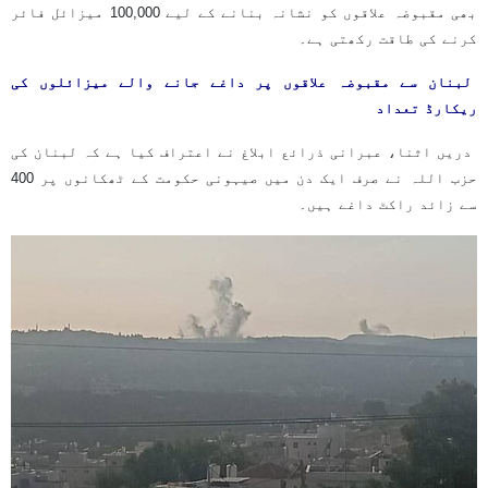
بھی مقبوضہ علاقوں کو نشانہ بنانے کے لیے 100,000 میزائل فائر
کرنے کی طاقت رکھتی ہے۔
لبنان سے مقبوضہ علاقوں پر داغے جانے والے میزائلوں کی
ریکارڈ تعداد
دریں اثنا، عبرانی ذرائع ابلاغ نے اعتراف کیا ہے کہ لبنان کی
حزب اللہ نے صرف ایک دن میں صیہونی حکومت کے ٹھکانوں پر 400
سے زائد راکٹ داغے ہیں۔