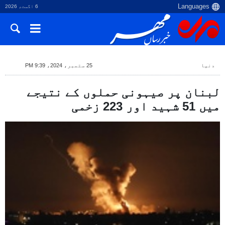
6 اگست، 2026
دنیا
25 ستمبر، 2024، 9:39 PM
لبنان پر صیہونی حملوں کے نتیجے
میں 51 شہید اور 223 زخمی