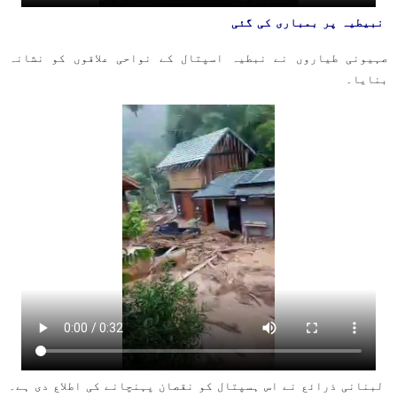
نبیطیہ پر بمباری کی گئی
صہیونی طیاروں نے نبطیہ اسپتال کے نواحی علاقوں کو نشانہ
بنایا۔
لبنانی ذرائع نے اس ہسپتال کو نقصان پہنچانے کی اطلاع دی ہے۔