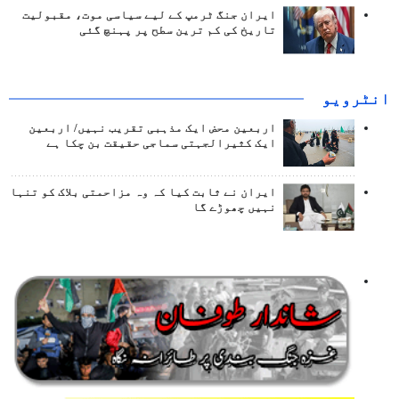
ایران جنگ ٹرمپ کے لیے سیاسی موت، مقبولیت
تاریخ کی کم ترین سطح پر پہنچ گئی
انٹرويو
اربعین محض ایک مذہبی تقریب نہیں/ اربعین
ایک کثیرالجہتی سماجی حقیقت بن چکا ہے
ایران نے ثابت کیا کہ وہ مزاحمتی بلاک کو تنہا
نہیں چھوڑے گا