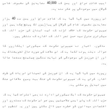
ابیب شام، عراق اور یمن کے 40,000 مجاہدین کی مقبوضہ شامی
گولان میں موجودگی پر فکر مند ہے۔
اس رپورٹ میں کہا گیا ہے کہ شام، عراق اور یمن سے 40 ہزار
مجاہدین مقبوضہ شام کی گولان کی پہاڑیوں تک پہنچ چکے ہیں اور
صیہونی حکومت کے خلاف لڑنے کے لیے لبنان کی حزب اللہ کے
سیکرٹری جنرل سید حسن نصر اللہ کے اشارے کے منتظر ہیں۔
مذکورہ اخبار نے صیہونی حکومت کے سیکورٹی اہلکاروں کا
حوالہ دیتے ہوئے لکھا ہے کہ اس علاقے کی صورت حال تشویشناک ہے
اور ان فورسز کی موجودگی کو نہایت سنگین چیلینج سمجھا جاتا
ہے۔
رپورٹ میں کہا گیا ہے کہ ان فورسز کی تعیناتی اس بات کی طرف
اشارہ کرتی ہے کہ صیہونی حکومت کی جنگ بہت وسیع علاقائی جنگ
میں تبدیل ہو سکتی ہے۔
صیہونی حکومت کے ایک سیکورٹی ادارے نے بھی اعتراف کیا ہے کہ
حزب اللہ کے پاس ایسی صلاحیتیں ہیں جو اس حکومت کے سمندری اور
اقتصادی میدانوں کو خطرے میں ڈال سکتی ہیں اور یہ تنظیم اب