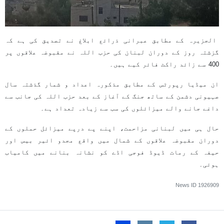
الجزیرہ کے مطابق عبرانی ذرائع ابلاغ نے تصدیق کی ہے کہ
گزشتہ روز کے دوران لبنان کی حزب اللہ نے مقبوضہ علاقوں پر
400 سے زائد راکٹ فائر کیے ہیں۔
ان میڈیا رپورٹس کے مطابق مذکورہ اعداد و شمار گذشتہ سال
صہیونی دشمن کے ساتھ جنگ ​​کے آغاز کے بعد حزب اللہ کی جانب سے
داغے جانے والے میزائلوں کی سب سے زیادہ تعداد ہے۔
حال ہی میں لبنانی مزاحمت، اپنے پے درپے میزائل حملوں کے
دوران مقبوضہ علاقوں کے شمال میں واقع مجدو ائیر بیس اور
حیفہ کے رمات ڈیوڈ فوجی اڈے کو نشانہ بنانے میں کامیاب
ہوئی۔
News ID
1926909