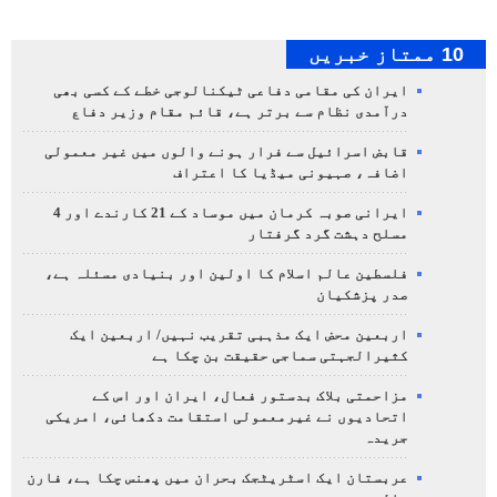
10 ممتاز خبریں
ایران کی مقامی دفاعی ٹیکنالوجی خطے کے کسی بھی
درآمدی نظام سے برتر ہے، قائم مقام وزیر دفاع
قابض اسرائیل سے فرار ہونے والوں میں غیر معمولی
اضافہ، صہیونی میڈیا کا اعتراف
ایرانی صوبہ کرمان میں موساد کے 21 کارندے اور 4
مسلح دہشت گرد گرفتار
فلسطین عالم اسلام کا اولین اور بنیادی مسئلہ ہے،
صدر پزشکیان
اربعین محض ایک مذہبی تقریب نہیں/ اربعین ایک
کثیرالجہتی سماجی حقیقت بن چکا ہے
مزاحمتی بلاک بدستور فعال، ایران اور اس کے
اتحادیوں نے غیرمعمولی استقامت دکھائی، امریکی
جریدہ
عربستان ایک اسٹریٹجک بحران میں پھنس چکا ہے، فارن