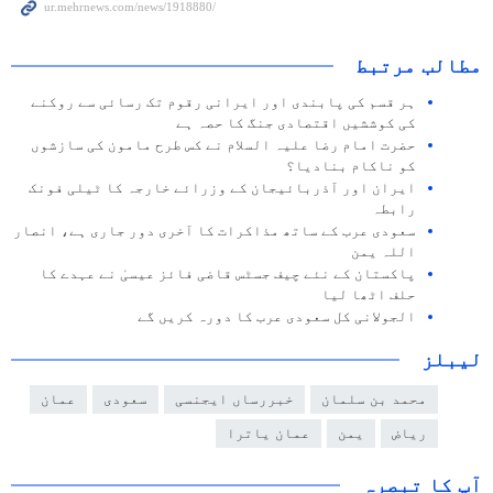
مطالب مرتبط
ہر قسم کی پابندی اور ایرانی رقوم تک رسائی سے روکنے
کی کوششیں اقتصادی جنگ کا حصہ ہے
حضرت امام رضا علیہ السلام نے کس طرح مامون کی سازشوں
کو ناکام بنادیا؟
ایران اور آذربائیجان کے وزرائے خارجہ کا ٹیلی فونک
رابطہ
سعودی عرب کے ساتھ مذاکرات کا آخری دور جاری ہے، انصار
اللہ یمن
پاکستان کے نئے چیف جسٹس قاضی فائز عیسیٰ نے عہدے کا
حلف اٹھا لیا
الجولانی کل سعودی عرب کا دورہ کریں گے
لیبلز
محمد بن سلمان
خبررساں ایجنسی
سعودی
عمان
ریاض
یمن
عمان یاترا
آپ کا تبصرہ