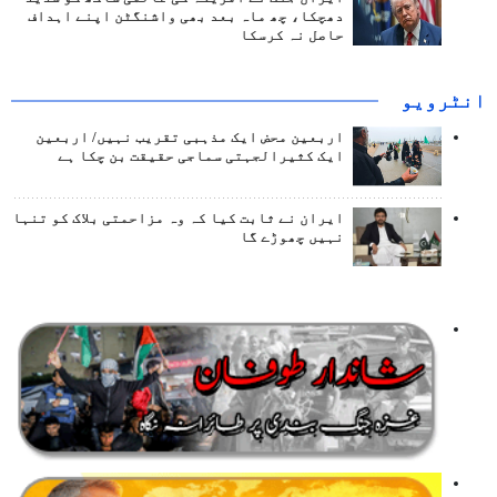
دھچکا، چھ ماہ بعد بھی واشنگٹن اپنے اہداف
حاصل نہ کرسکا
انٹرويو
اربعین محض ایک مذہبی تقریب نہیں/ اربعین
ایک کثیرالجہتی سماجی حقیقت بن چکا ہے
ایران نے ثابت کیا کہ وہ مزاحمتی بلاک کو تنہا
نہیں چھوڑے گا