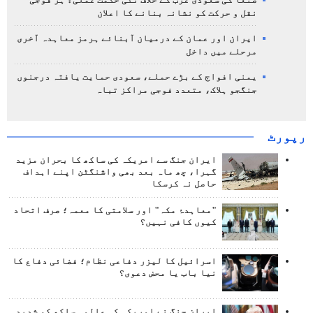
صنعا کی سعودی عرب کے خلاف نئی حکمت عملی؛ ہر فوجی
نقل و حرکت کو نشانہ بنانے کا اعلان
ایران اور عمان کے درمیان آبنائے ہرمز معاہدہ آخری
مرحلے میں داخل
یمنی افواج کے بڑے حملے، سعودی حمایت یافتہ درجنوں
جنگجو ہلاک، متعدد فوجی مراکز تباہ
رپورٹ
ایران جنگ سے امریکہ کی ساکھ کا بحران مزید
گہرا، چھ ماہ بعد بھی واشنگٹن اپنے اہداف
حاصل نہ کرسکا
"معاہدۂ مکہ" اور سلامتی کا معمہ؛ صرف اتحاد
کیوں کافی نہیں؟
اسرائیل کا لیزر دفاعی نظام؛ فضائی دفاع کا
نیا باب یا محض دعوی؟
ایران جنگ نے امریکہ کی عالمی ساکھ کو شدید