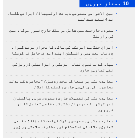
10 ممتاز خبریں
بین الاقوامی مصنوعی ذہانت اولمپیاڈ؛ ایرانی طلباء
نے 4 تمغے جیت لیے
سعودی جارحیت میں شامل ہر ملک جارح تصور ہوگا، یمن
کی وارننگ
ایران جنگ سے امریکہ کی ساکھ کا بحران مزید گہرا،
چھ ماہ بعد بھی واشنگٹن اپنے اہداف حاصل نہ کرسکا
سپاہ کے ہاتھوں تباہ امریکی و اسرائیلی ڈرونز کی
نئی تصاویر جاری
معاہدۂ مکہ پر صنعا کا سخت ردعمل؛ "محاصرے کے بدلے
محاصرہ" کی پالیسی جاری رکھنے کا اعلان
معاہدۂ مکہ کی تفصیلات جاری؛ سعودی عرب، پاکستان
اور ترکیہ کے درمیان مشترکہ دفاعی تعاون کا نیا
فریم ور
معاہدۂ مکہ پر سعودی و ترک قیادت کا مؤقف؛ دفاعی
تعاون، علاقائی استحکام اور مشترکہ سلامتی پر زور