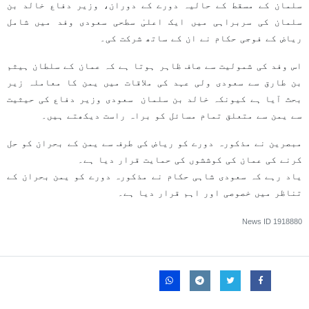
سلمان کے مسقط کے حالیہ دورے کے دوران، وزیر دفاع خالد بن
سلمان کی سربراہی میں ایک اعلیٰ سطحی سعودی وفد میں شامل
ریاض کے فوجی حکام نے ان کے ساتھ شرکت کی۔
اس وفد کی شمولیت سے صاف ظاہر ہوتا ہے کہ عمان کے سلطان ہیثم
بن طارق سے سعودی ولی عہد کی ملاقات میں یمن کا معاملہ زیر
بحث آیا ہے کیونکہ خالد بن سلمان سعودی وزیر دفاع کی حیثیت
سے یمن سے متعلق تمام مسائل کو براہ راست دیکھتے ہیں۔
مبصرین نے مذکورہ دورے کو ریاض کی طرف سے یمن کے بحران کو حل
کرنے کی عمان کی کوششوں کی حمایت قرار دیا ہے۔
یاد رہے کہ سعودی شاہی حکام نے مذکورہ دورے کو یمن بحران کے
تناظر میں خصوصی اور اہم قرار دیا ہے۔
News ID
1918880