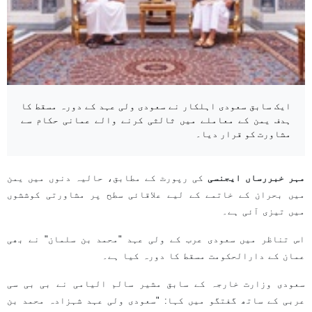
ایک سابق سعودی اہلکار نے سعودی ولی عہد کے دورہ مسقط کا
ہدف یمن کے معاملے میں ثالثی کرنے والے عمانی حکام سے
مشاورت کو قرار دیا۔
مہر خبررساں ایجنسی
کی رپورٹ کے مطابق، حالیہ دنوں میں یمن
میں بحران کے خاتمے کے لیے علاقائی سطح پر مشاورتی کوششوں
میں تیزی آئی ہے۔
اس تناظر میں سعودی عرب کے ولی عہد "محمد بن سلمان" نے بھی
عمان کے دارالحکومت مسقط کا دورہ کیا ہے۔
سعودی وزارت خارجہ کے سابق مشیر سالم الیامی نے بی بی سی
عربی کے ساتھ گفتگو میں کہا: "سعودی ولی عہد شہزادہ محمد بن