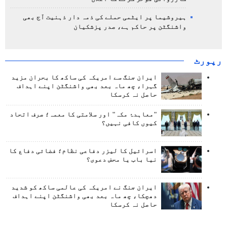
ہیروشیما پر ایٹمی حملے کی ذمہ دار ذہنیت آج بھی
واشنگٹن پر حاکم ہے، صدر پزشکیان
رپورٹ
ایران جنگ سے امریکہ کی ساکھ کا بحران مزید
گہرا، چھ ماہ بعد بھی واشنگٹن اپنے اہداف
حاصل نہ کرسکا
"معاہدۂ مکہ" اور سلامتی کا معمہ؛ صرف اتحاد
کیوں کافی نہیں؟
اسرائیل کا لیزر دفاعی نظام؛ فضائی دفاع کا
نیا باب یا محض دعوی؟
ایران جنگ نے امریکہ کی عالمی ساکھ کو شدید
دھچکا، چھ ماہ بعد بھی واشنگٹن اپنے اہداف
حاصل نہ کرسکا