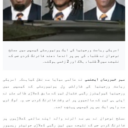
امریکی ریاست ورجینیا کی ایک یونیورسٹی کیمپس میں مسلح
نوجوان نے طلباء کی بس پر اندھا دھند فائرنگ کردی جس کے
نتیجے میں 3 طلباء ہلاک اور 2 زخمی ہوگئے۔
مہر خبررساں ایجنسی
نے عالمی میڈیا سے نقل کیاہےکہ امریکی
ریاست ورجینیا کی شارلٹس وِل یونیورسٹی کے کیمپس میں
ورجینیا کیولیئرز رگبی فٹبال ٹیم کے سابق کھلاڑی طالب علم نے
اپنی ہی ٹیم کے ساتھیوں پر اس وقت فائرنگ کردی جب وہ لوگ ٹرپ
سے واپس ایک بس پر کیمپس پہنچے تھے۔
مسلح نوجوان نے بس سے اترنے والے اپنے ساتھی کھلاڑیوں پر
فائرنگ کردی جس کے نتیجے میں تین رگبی کھلاڑی جونیئر ریسیور