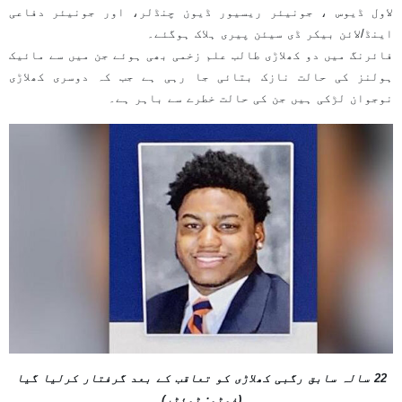
لاول ڈیوس ، جونیئر ریسیور ڈیون چنڈلر، اور جونیئر دفاعی
اینڈ/لائن بیکر ڈی سیئن پیری ہلاک ہوگئے۔
فائرنگ میں دو کھلاڑی طالب علم زخمی بھی ہوئے جن میں سے مائیک
ہولنز کی حالت نازک بتائی جا رہی ہے جب کہ دوسری کھلاڑی
نوجوان لڑکی ہیں جن کی حالت خطرے سے باہر ہے۔
22 سالہ سابق رگبی کھلاڑی کو تعاقب کے بعد گرفتار کرلیا گیا
(فوٹو: ٹوئٹر)