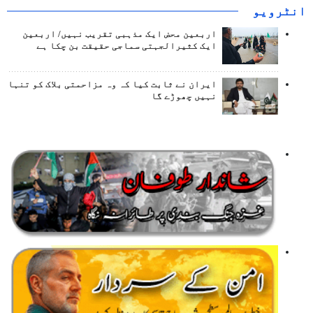
انٹرويو
اربعین محض ایک مذہبی تقریب نہیں/ اربعین
ایک کثیرالجہتی سماجی حقیقت بن چکا ہے
ایران نے ثابت کیا کہ وہ مزاحمتی بلاک کو تنہا
نہیں چھوڑے گا