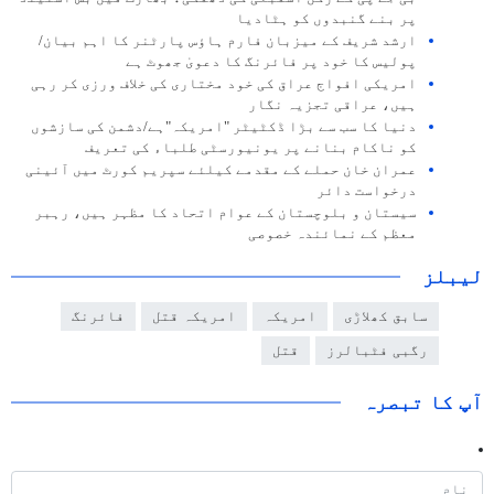
پر بنے گنبدوں کو ہٹادیا
ارشد شریف کے میزبان فارم ہاؤس پارٹنر کا اہم بیان/
پولیس کا خود پر فائرنگ کا دعویٰ جھوٹ ہے
امریکی افواج عراق کی خود مختاری کی خلاف ورزی کر رہی
ہیں، عراقی تجزیہ نگار
دنیا کا سب سے بڑا ڈکٹیٹر "امریکہ"ہے/دشمن کی سازشوں
کو ناکام بنانے پر یونیورسٹی طلباء کی تعریف
عمران خان حملے کے مقدمے کیلئے سپریم کورٹ میں آئینی
درخواست دائر
سیستان و بلوچستان کے عوام اتحاد کا مظہر ہیں، رہبر
معظم کے نمائندہ خصوصی
لیبلز
سابق کھلاڑی
امریکہ
امریکہ قتل
فائرنگ
رگبی فٹبالرز
قتل
آپ کا تبصرہ