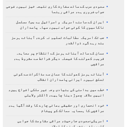
سعودی عرب کے ساتھ سفارت کاری نتیجہ خیز نہیں، فوجی
جواب ضروری ہے، عراقی رہنما
ایران کے سامنے امریکہ و اسرائیل بے بس؛ مسلسل
ناکامیوں کا کوئی جواب نہیں، سپاہ پاسداران
جب تک امریکہ مطالبات تسلیم نہ کرے، آبنائے ہرمز
بند رہے گی، ذوالقدر
عمان کے ساتھ آبنائے ہرمز کے انتظام پر معاہدہ
قریب، کھولنے کا فیصلہ دیگر شرائط سے مشروط ہے،
عراقچی
آبنائے ہرمز کھولنے کا عمان سے مذاکرات سے کوئی
تعلق نہیں، ایرانی پاسداران انقلاب
خطے میں بدامنی کی بنیادی وجہ غیر ملکی افواج ہیں،
انہیں علاقہ چھوڑ دینا چاہیے، ڈاکٹر ولایتی
خود انحصاری اور حقیقی بھائی چارے کا وقت آگیا ہے،
عراقچی کا ہمسایہ ممالک کو پیغام
امریکی-سعودی جارحیت، عراقی مقاومت کا جوابی
کارروائی مؤخر کرنے کا اعلان