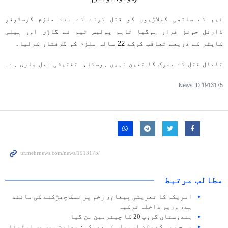
ٹیم کے ساتھی کھلاڑیوں کو قتل کرنے کے بعد ملزم کرسٹوفر
ڈارنل جونز فرار ہوگیا تاہم پولیس ٹیم نے گاڑی اور ہیلی
کاپٹر کے ذریعے تعاقب کرکے 22 سالہ ملزم کو گرفتار کرلیا۔
تاحال قتل کے محرک کا تعین نہیں ہوسکا، تفتیشی عمل جاری ہے۔
News ID
1913175
مطالب مرتبط
امریکہ کا تعزیتی پیغام، زخم پر نمک چھڑکنے کی مانند
ہے، وزیر داخلہ ترکیہ
ہندوستان گروپ 20 کا چیئرمین بن گیا
بی جے پی کے رکن اسمبلی کی دھمکی؛ بھارت میں بس اسٹینڈ