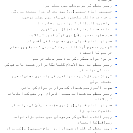
رہبر معظم کی موجودگی میں مجلس عزا
حسینیہ امام خمینی (رہ) میں مجالس عزا منعقد ہوں گی
مرحوم فرج اللہ سلحشور کی یاد میں مجلس ترحیم
مہاجرین الی اللہ کی یاد میں مجلس عزا
مدافع حرم شہداء کے اعزاز میں تقریب
حرم حضرت معصومہ (س) میں قرآن کریم کی تلاوت
حسینیہ امام خمینی میں مجلس عزا کی آخری شب
قم میں مرحوم آیت اللہ بہجت کی برسی کے موقع پر مجلس
ترحیم کا انعقاد
مرحوم جواد عسگری کی یاد میں مجلس ترحیم
رہبر معظم نے حجت الاسلام گلپائگانی اور شہید بابائی کی
ہمسر کی عیادت کی
تہران میں کل شہید بدرالدین کی یاد میں مجلس ترحیم
منعقد ہوگی
صوبہ البرزمیں شہداء کے مزار پر عوام کی حاضری
رہبر معظم سے شہدائے مسجد الحرام اور منی کے اہلخانہ
کی ملاقات
حسینیہ امام خمینی (رہ) میں حضرت علی (ع) کی شہادت کی
مناسبت مجلس عزا
رہبر انقلاب اسلامی کی موجودگی میں مجلس عزاء نواسہ
رسول(ص) کا انعقاد
رہبر معظم کی گلزار شہداء اور امام خمینی (رہ) کے مزار