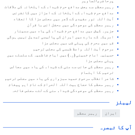
پرحاضری/تصاویر
رہبرمعظم سے بعض مدافع حرم شہداء کے اہلخانہ کی ملاقات
مدافع حرم شہداء کے اہلخانہ کے اعزاز میں کانفرنس
آیت اللہ نور مفیدی کے گھر میں مجلس عزا کا انعقاد
رہبر معظم کی موجودگی میں محفل انس با قرآن
جزیرہ کیش میں مدافع حرم شہداء کی یاد میں سمینار
امریکہ کے بارے میں ایران کی پالیسی تبدیل نہیں ہوگی
قم میں محرم کی پہلی شب میں مجلس عزا
مرحوم آیت اللہ واعظ طبسی کی مجلس ترحیم
حسینیہ امام خمینی (رہ) میں ایام فاطمیہ کے سلسلے میں
پہلی مجلس عزا
رہبر معظم کی جانب سے منی کے شہداء کی یاد میں مجالس
ترحیم کا اہتمام
شاعر انقلاب مرحوم حمید سبزواری کی یاد میں مجلس ترحیم
رہبر معظم کا حجاج بیت اللہ الحرام کے نام اہم پیغام
رہبر معظم کی موجودگی شہداء منی کے لئے مجلس فاتحہ
لیبلز
ایران
رہبر معظم
آپ کا تبصرہ