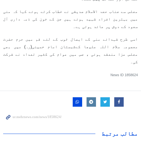
مجلس سے جناب حجۃ الاسلام صدیقی نے خطاب کرتے ہوئے کہا کہ منی
میں بہترین افراد شہید ہوئے ہیں جن کے خون کی ذمہ داری آل
سعود کے دوش پر عائد ہوتی ہے۔
اسی طرح شہدائے منی کے ایصال ثوب کے لئے قم میں حرم حضرت
معصومہ سلام اللہ علیھا کےشبستان امام خمینی(رہ) میں بھی
مجلس عزا منعقد ہوئی ، جس میں عوام کی کثیر تعداد نے شرکت
کی۔
News ID
1858624
مطالب مرتبط