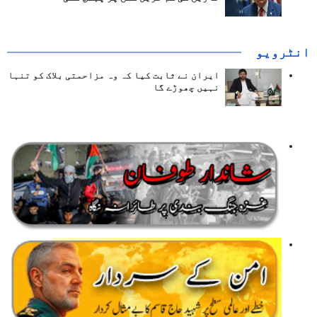
انٹرويو
ایران نے ثابت کیا کہ وہ مزاحمتی بلاک کو تنہا
نہیں چھوڑے گا