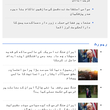
غریب آبادی
عوامی استقامت نے دشمن کی سازشیں ناکام بنا دیں،
صدر پزشکیان
صنعاء پر فضائی حملہ، زور دار دھماکے سے یمن کا
دارالحکومت لرز اٹھا
رپورٹ
ایران جنگ نے امریکہ کی عالمی ساکھ کو شدید
دھچکا، چھ ماہ بعد بھی واشنگٹن اپنے اہداف
حاصل نہ کرسکا
اربعین؛ دنیا کا سب سے بڑا پرامن اجتماع،
عشق حسینؑ، ایثار اور انسانیت کا عالمی
پیغام
جنگ میں وقفہ یا نئی چال؟ ایران کے معاملے پر
ٹرمپ کی حکمت عملی کیا ہے؟
ایران جنگ ٹرمپ کے لیے سیاسی موت، مقبولیت
تاریخ کی کم ترین سطح پر پہنچ گئی