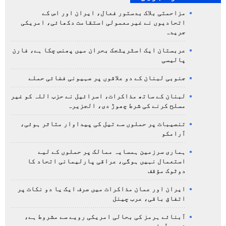
مزاحمتی بلاک بدستور فعال، ایران اور اس کے
اتحادیوں نے غیرمعمولی استقامت دکھائی، امریکی
جریدہ
عربستان ایک اسٹریٹجک بحران میں پھنس چکا ہے، فارن
پالیسی
جنوبی لبنان کے دو علاقوں پر صہیونی فضائی حملے
لبنان کے ساتھ مذاکرات، اسرائیل نے حزب اللہ کو غیر
مسلح کرنے کی شرط چھوڑ دی، الجزیرہ
تنصیبات پر حملوں سے تیل کی پیداوار متاثر ہوئی،
آرامکو
ہماری سرزمین ہمسایہ ممالک پر حملوں کے لیے
استعمال نہیں ہوگی، عراقی پارلیمانی اتحاد کا
دوٹوک مؤقف
ایران اور عمان مذاکرات میں صرف ایک یا دو نکات پر
اتفاق باقی، عرب چینل
آبنائے ہرمز کی بحالی امریکی رویے سے مشروط ہے،