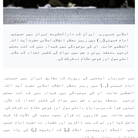
اسلامی جمہوریہ ایران کے دارالحکومت تہران میں حسینیہ
امام خمینی (رہ) میں رہبر معظم انقلاب اسلامی حضرت آیت اللہ
العظمی خامنہ ای کی موجودگی میں شہداء منی کے لئے مجلس
ترحیم منعقد ہوئی ، جس میں عوام کی کثیر تعداد کے علاوہ
اعلی سول اور فوجی حکام نے شرکت کی۔
مہر خبررساں ایجنسی کی رپورٹ کے مطابق تہران میں حسینیہ
امام خمینی (رہ) میں رہبر معظم انقلاب اسلامی حضرت آیت اللہ
العظمی خامنہ ای کی موجودگی میں شہداء منی کے لئے مجلس
ترحیم منعقد ہوئی ، جس میں عوام کی کثیر تعداد کے علاوہ
تینوں قوا کے سربراہان ،اعلی سول اور فوجی حکام نے شرکت کی۔
مجلس فاتحہ میں قاریوں نے قرآن مجید مجید کی تلاوت کا شرف
حاصل کیا اور اس کے بعد ذاکرین اور خطباء نے حضرت امام حسین
علیہ السلام اورپیغمبر اسلام (ص) کے اہلبیت (ع) کی یاد میں
فضائل اور مصائب پیش کئے۔