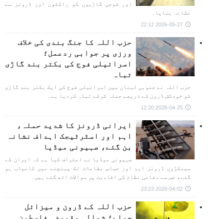
اور فوجی گاڑیوں کو راکٹوں اور ڈرونز سے
نشانہ بنایا۔
2026-05-27 22:12
حزب اللہ کا جنگ بندی کی خلاف
ورزی پر جوابی ردعمل؛
اسرائیلی فوج کی بکتر بند گاڑی
تباہ
حزب اللہ نے جنوبی لبنان میں اسرائیلی فوج کی ایک بکتر بند گاڑی
کو خودکش ڈرون کے ذریعے حملہ کرکے تباہ کردیا ہے۔
2026-04-25 12:20
ایرانی ڈرونز کا شدید حملہ،
اہم اور اسٹرٹیجک اہداف نشانہ
بن گئے، صہیونی میڈیا
صہیونی میڈیا نے اعتراف کیا ہے کہ ایران کے
سینکڑوں ڈرونز اہم اور حساس مقامات تک پہنچنے میں کامیاب ہو
گئے، جس سے دفاعی نظام کی افادیت پر سوالات اٹھ گئے ہیں۔
2026-04-02 23:23
حزب اللہ کے ڈرون و میزائل
حملے؛ شمالی مقبوضہ فلسطین