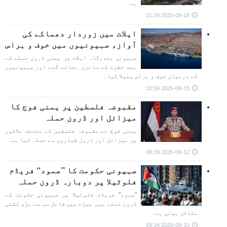
ہے۔
2025-09-18 21:34
ایلات میں زوردار دھماکے کی
آواز، صہیونیوں میں خوف و ہراس
صہیونی بندرگاہ ایلات پر یمنی ڈرون حملے کے
بعد خطرے کے سائرن بجائے گئے اور صہیونیوں
کے درمیان خوف و ہراس پھیلا گیا۔
2025-09-15 10:59
مقبوضہ فلسطین پر یمنی فوج کا
میزائل اور ڈرون حملہ
یمنی فوج نے مقبوضہ فلسطین کے مختلف علاقوں
پر میزائل اور ڈرون طیاروں سے حملہ کیا ہے۔
2025-09-12 08:29
صہیونی حکومت کا ’’صمود‘‘ فریڈم
فلوٹیلا پر دوبارہ ڈرون حملہ
"صمود" فریڈم فلوٹیلا پر صہیونی حکومت کے
ڈرون حملے میں بیڑے میں شامل سب سے بڑی کشتی
متاثر ہوئی ہے۔
2025-09-10 09:34