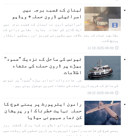
لبنان کے قصبے برجہ میں
اسرائیلی ڈرون حملہ+ ویڈیو
اسرائیلی ڈرون نے لبنان کے قصبے برجہ میں
ایک گاڑی کو نشانہ بنایا۔ مقامی ذرائع کے
مطابق، حملے کے بعد علاقے میں سکیورٹی فورسز اور ریسکیو اہلکار
پہنچ گئے۔
2025-09-09 11:18
تیونس کی ساحل کے نزدیک "صمود"
بیڑے پر ڈرون حملے کی متضاد
اطلاعات
غزہ جانے والے امدادی بیڑے "صمود" پر تیونس
کی ساحل کے قریب ڈرون حملے کی متضاد خبریں موصول ہوئی ہیں۔
2025-09-09 08:22
رامون ایئرپورٹ پر یمنی فوج کا
حملہ نہایت خطرناک اور پریشان
کن تھا، صہیونی میڈیا
صہیونی ذرائع ابلاغ نے کہا ہے کہ گذشتہ روز
یمنی فوج کی جانب سے رامون ائیرپورٹ پر ڈرون حملوں کو روکنے میں