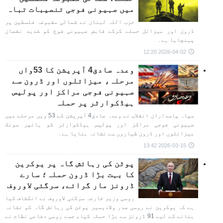
میں صہیونی فوجی تنصیبات تباہ
حزب اللہ لبنان نے شمالی مقبوضہ فلسطین پر
ڈرون اور میزائل حملے کرکے قابض صہیونی فوج کو شدید نقصان
پہنچایا ہے۔
2026-04-02 12:20
وعدہ صادق4 آپریشن کا 53واں
مرحلہ، میزائلوں اور ڈرون سے
صہیونی فوجی مراکز اور پولیس
ہیڈکوارٹر پر حملہ
سپاہ پاسداران انقلاب نے وعدہ صادق4 آپریشن کے 53 ویں مرحلے میں
صہیونی فوجی مراکز اور پولیس ہیڈکوارٹر کو ہائپر سونک
میزائلوں اور ڈرون طیاروں سے نشانہ بنایا ہے۔
2026-03-15 13:42
پوٹن کی رہائش گاہ پر یوکرین
کا بہت بڑا ڈرون حملہ؛ سارے
ڈرونز مار گرائے، سرگئی لاوروف
روسی وزیر خارجہ سرگئی لاوروف نے انکشاف کیا
ہے کہ یوکرین نے روسی صدر ولادیمیر پوٹن کی رہائش گاہ کو نشانہ
بنانے کے لیے 91 ڈرونز سے بڑا حملہ کیا، جسے روسی دفاعی نظام نے