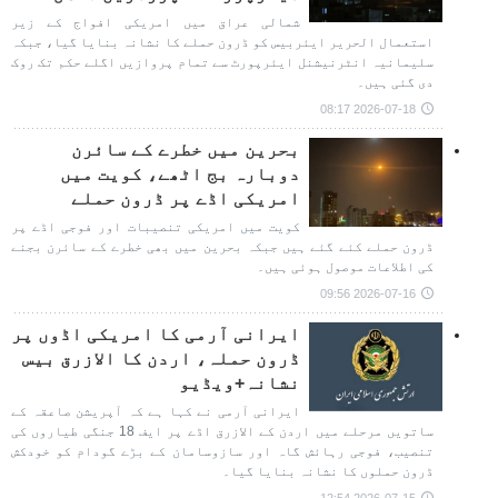
شمالی عراق میں امریکی افواج کے زیر
استعمال الحریر ایئربیس کو ڈرون حملے کا نشانہ بنایا گیا، جبکہ
سلیمانیہ انٹرنیشنل ایئرپورٹ سے تمام پروازیں اگلے حکم تک روک
دی گئی ہیں۔
2026-07-18 08:17
بحرین میں خطرے کے سائرن
دوبارہ بج اٹھے، کویت میں
امریکی اڈے پر ڈرون حملے
کویت میں امریکی تنصیبات اور فوجی اڈے پر
ڈرون حملے کئے گئے ہیں جبکہ بحرین میں بھی خطرے کے سائرن بجنے
کی اطلاعات موصول ہوئی ہیں۔
2026-07-16 09:56
ایرانی آرمی کا امریکی اڈوں پر
ڈرون حملہ، اردن کا الازرق بیس
نشانہ+ویڈیو
ایرانی آرمی نے کہا ہے کہ آپریشن صاعقہ کے
ساتویں مرحلے میں اردن کے الازرق اڈے پر ایف 18 جنگی طیاروں کی
تنصیب، فوجی رہائش گاہ اور سازوسامان کے بڑے گودام کو خودکش
ڈرون حملوں کا نشانہ بنایا گیا۔