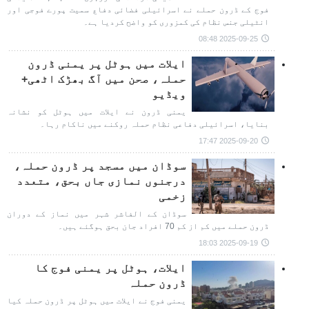
فوج کے ڈرون حملے نے اسرائیلی فضائی دفاع سمیت پورے فوجی اور
انٹیلی جنس نظام کی کمزوری کو واضح کردیا ہے۔
2025-09-25 08:48
ایلات میں ہوٹل پر یمنی ڈرون
حملہ، صحن میں آگ بھڑک اٹھی+
ویڈیو
یمنی ڈرون نے ایلات میں ہوٹل کو نشانہ
بنایا، اسرائیلی دفاعی نظام حملہ روکنے میں ناکام رہا۔
2025-09-20 17:47
سوڈان میں مسجد پر ڈرون حملہ،
درجنوں نمازی جاں بحق، متعدد
زخمی
سوڈان کے الفاشر شہر میں نماز کے دوران
ڈرون حملے میں کم از کم 70 افراد جان بحق ہوگئے ہیں۔
2025-09-19 18:03
ایلات، ہوٹل پر یمنی فوج کا
ڈرون حملہ
یمنی فوج نے ایلات میں ہوٹل پر ڈرون حملہ کیا