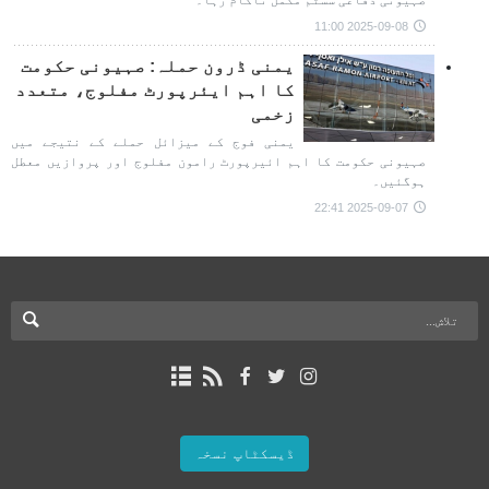
صہیونی دفاعی سسٹم مکمل ناکام رہا۔
2025-09-08 11:00
یمنی ڈرون حملہ: صہیونی حکومت
کا اہم ایئرپورٹ مفلوج، متعدد
زخمی
یمنی فوج کے میزائل حملے کے نتیجے میں
صہیونی حکومت کا اہم ائیرپورٹ رامون مفلوج اور پروازیں معطل
ہوگئیں۔
2025-09-07 22:41
ڈیسکٹاپ نسخہ