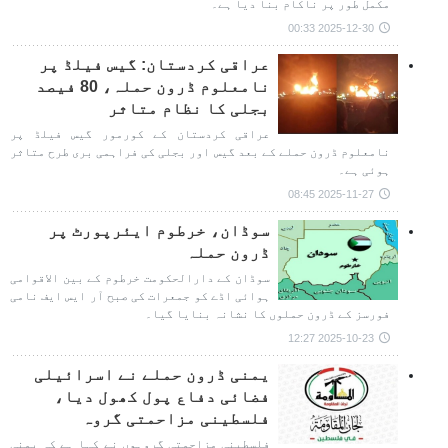
مکمل طور پر ناکام بنا دیا ہے۔
2025-12-30 00:33
عراقی کردستان: گیس فیلڈ پر
نامعلوم ڈرون حملہ، 80 فیصد
بجلی کا نظام متاثر
عراقی کردستان کے کورمور گیس فیلڈ پر
نامعلوم ڈرون حملے کے بعد گیس اور بجلی کی فراہمی بری طرح متاثر
ہوئی ہے۔
2025-11-27 08:45
سوڈان، خرطوم ایئرپورٹ پر
ڈرون حملہ
سوڈان کے دارالحکومت خرطوم کے بین الاقوامی
ہوائی اڈے کو جمعرات کی صبح آر ایس ایف نامی
فورسز کے ڈرون حملوں کا نشانہ بنایا گیا۔
2025-10-23 12:27
یمنی ڈرون حملے نے اسرائیلی
فضائی دفاع پول کھول دیا،
فلسطینی مزاحمتی گروہ
فلسطینی مزاحمتی گروہوں نے کہا ہے کہ یمنی