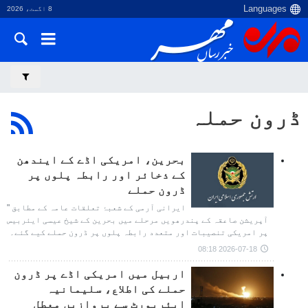
8 اگست، 2026
ڈرون حملہ
بحرین، امریکی اڈے کے ایندھن
کے ذخائر اور رابطہ پلوں پر
ڈرون حملے
ایرانی آرمی کے شعبۂ تعلقات عامہ کے مطابق "
آپریشن صاعقہ کے پندرھویں مرحلے میں بحرین کے شیخ عیسی ایئربیس
پر امریکی تنصیبات اور متعدد رابطہ پلوں پر ڈرون حملے کیے گئے۔
2026-07-18 08:18
اربیل میں امریکی اڈے پر ڈرون
حملے کی اطلاع، سلیمانیہ
ایئرپورٹ سے پروازیں معطل