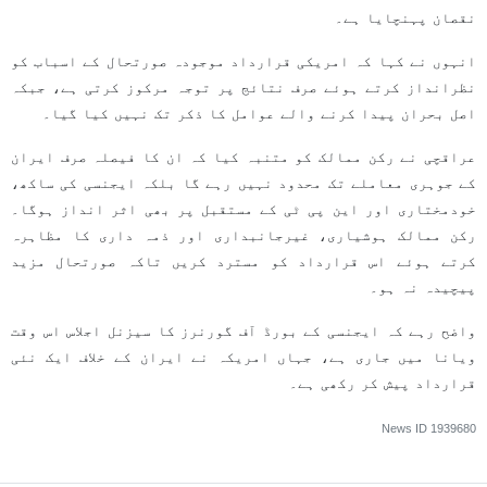
نقصان پہنچایا ہے۔
انہوں نے کہا کہ امریکی قرارداد موجودہ صورتحال کے اسباب کو
نظرانداز کرتے ہوئے صرف نتائج پر توجہ مرکوز کرتی ہے، جبکہ
اصل بحران پیدا کرنے والے عوامل کا ذکر تک نہیں کیا گیا۔
عراقچی نے رکن ممالک کو متنبہ کیا کہ ان کا فیصلہ صرف ایران
کے جوہری معاملے تک محدود نہیں رہے گا بلکہ ایجنسی کی ساکھ،
خودمختاری اور این پی ٹی کے مستقبل پر بھی اثر انداز ہوگا۔
رکن ممالک ہوشیاری، غیرجانبداری اور ذمہ داری کا مظاہرہ
کرتے ہوئے اس قرارداد کو مسترد کریں تاکہ صورتحال مزید
پیچیدہ نہ ہو۔
واضح رہے کہ ایجنسی کے بورڈ آف گورنرز کا سیزنل اجلاس اس وقت
ویانا میں جاری ہے، جہاں امریکہ نے ایران کے خلاف ایک نئی
قرارداد پیش کر رکھی ہے۔
News ID
1939680