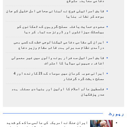
دفاعی معاہدہ متوقع
قابض اسرائیلی فوج نے لبنانی صحافی امل خلیل کو جان
بوجھ کر نشانہ بنایا
سعودی حمایت یافتہ مسلح گروہوں کے ٹھکانوں کو
بیلسٹک میزائلوں اور ڈرونز سے تباہ کر دیا
ایران کی مقامی دفاعی ٹیکنالوجی خطے کے کسی بھی
درآمدی نظام سے برتر ہے، قائم مقام وزیر دفاع
قابض اسرائیل سے فرار ہونے والوں میں غیر معمولی
اضافہ، صہیونی میڈیا کا اعتراف
ایرانی صوبہ کرمان میں موساد کے 21 کارندے اور 4
مسلح دہشت گرد گرفتار
فلسطین عالم اسلام کا اولین اور بنیادی مسئلہ ہے،
صدر پزشکیان
رپورٹ
ایران جنگ نے امریکہ کی عالمی ساکھ کو شدید