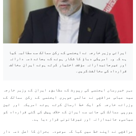
ایرانی وزیر خارجہ نے ایجنسی کے رکن ممالک سے مطالبہ کیا
ہے کہ وہ امریکی دباؤ کا شکار ہونے کے بجائے ذمہ دارانہ
اور غیرجانبدارانہ مؤقف اختیار کرتے ہوئے ایران مخالف
قرارداد کی مخالفت کریں۔
مہر خبررساں ایجنسی کی رپورٹ کے مطابق، ایران کے وزیر خارجہ
سید عباس عراقچی نے عالمی جوہری ایجنسی کے رکن ممالک کے
وزرائے خارجہ کو ایک خط ارسال کرتے ہوئے امریکہ اور تین
یورپی ممالک کی جانب سے ایران کے خلاف پیش کی گئی قرارداد کو
سیاسی، جانبدارانہ اور غیرقانونی قرار دیا ہے۔
عراقچی نے اپنے خط میں کہا کہ موجودہ بحران کا اصل ذمہ دار