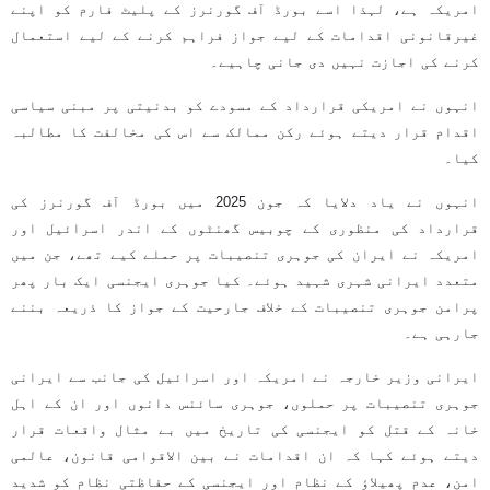
امریکہ ہے، لہذا اسے بورڈ آف گورنرز کے پلیٹ فارم کو اپنے
غیرقانونی اقدامات کے لیے جواز فراہم کرنے کے لیے استعمال
کرنے کی اجازت نہیں دی جانی چاہیے۔
انہوں نے امریکی قرارداد کے مسودے کو بدنیتی پر مبنی سیاسی
اقدام قرار دیتے ہوئے رکن ممالک سے اس کی مخالفت کا مطالبہ
کیا۔
انہوں نے یاد دلایا کہ جون 2025 میں بورڈ آف گورنرز کی
قرارداد کی منظوری کے چوبیس گھنٹوں کے اندر اسرائیل اور
امریکہ نے ایران کی جوہری تنصیبات پر حملے کیے تھے، جن میں
متعدد ایرانی شہری شہید ہوئے۔ کیا جوہری ایجنسی ایک بار پھر
پرامن جوہری تنصیبات کے خلاف جارحیت کے جواز کا ذریعہ بننے
جارہی ہے۔
ایرانی وزیر خارجہ نے امریکہ اور اسرائیل کی جانب سے ایرانی
جوہری تنصیبات پر حملوں، جوہری سائنس دانوں اور ان کے اہل
خانہ کے قتل کو ایجنسی کی تاریخ میں بے مثال واقعات قرار
دیتے ہوئے کہا کہ ان اقدامات نے بین الاقوامی قانون، عالمی
امن، عدم پھیلاؤ کے نظام اور ایجنسی کے حفاظتی نظام کو شدید