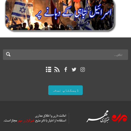
ڈیسکٹاپ نسخہ