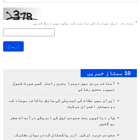
*
مندرجہ ذیل عبارت کو سامنے کے بکس میں درج کریں
ارسال
10 ممتاز خبریں
آبنائے ہرمز میں دوسرا بحری راستہ کسی صورت قبول
نہیں، محسن رضائی
ایران میں نظام کی تبدیلی کی سازش ناکام، موساد کے
دو سینئر افسران برطرف
چار دہائیوں بعد سعودی تیل کی امریکی درآمدات صفر
ہو گئیں
سعودی عرب، ترکیہ اور پاکستان کے درمیان مشترکہ