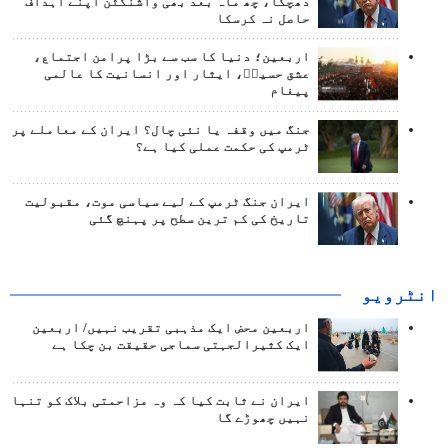
دھچکا، چھ ماہ بعد بھی واشنگٹن اپنے اہداف
حاصل نہ کرسکا
اربعین؛ دنیا کا سب سے بڑا پرامن اجتماع،
عشق حسینؑ، ایثار اور انسانیت کا عالمی
پیغام
جنگ میں وقفہ یا نئی چال؟ ایران کے معاملے پر
ٹرمپ کی حکمت عملی کیا ہے؟
ایران جنگ ٹرمپ کے لیے سیاسی موت، مقبولیت
تاریخ کی کم ترین سطح پر پہنچ گئی
انٹرويو
اربعین محض ایک مذہبی تقریب نہیں/ اربعین
ایک کثیرالجہتی سماجی حقیقت بن چکا ہے
ایران نے ثابت کیا کہ وہ مزاحمتی بلاک کو تنہا
نہیں چھوڑے گا