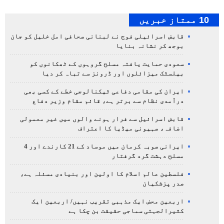
10 ممتاز خبریں
قابض اسرائیلی فوج نے لبنانی صحافی امل خلیل کو جان
بوجھ کر نشانہ بنایا
سعودی حمایت یافتہ مسلح گروہوں کے ٹھکانوں کو
بیلسٹک میزائلوں اور ڈرونز سے تباہ کر دیا
ایران کی مقامی دفاعی ٹیکنالوجی خطے کے کسی بھی
درآمدی نظام سے برتر ہے، قائم مقام وزیر دفاع
قابض اسرائیل سے فرار ہونے والوں میں غیر معمولی
اضافہ، صہیونی میڈیا کا اعتراف
ایرانی صوبہ کرمان میں موساد کے 21 کارندے اور 4
مسلح دہشت گرد گرفتار
فلسطین عالم اسلام کا اولین اور بنیادی مسئلہ ہے،
صدر پزشکیان
اربعین محض ایک مذہبی تقریب نہیں/ اربعین ایک
کثیرالجہتی سماجی حقیقت بن چکا ہے