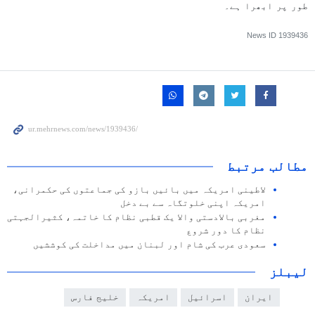
طور پر ابھرا ہے۔
News ID
1939436
مطالب مرتبط
لاطینی امریکہ میں بائیں بازو کی جماعتوں کی حکمرانی،
امریکہ اپنی خلوتگاہ سے بے دخل
مغربی بالادستی والا یک قطبی نظام کا خاتمہ، کثیرالجہتی
نظام کا دور شروع
سعودی عرب کی شام اور لبنان میں مداخلت کی کوششیں
لیبلز
ایران
اسرائیل
امریکہ
خلیج فارس