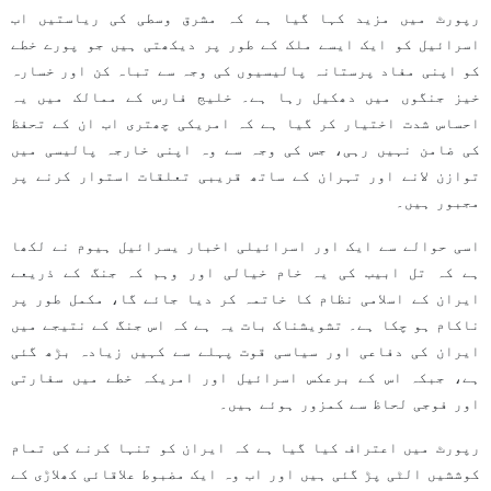
رپورٹ میں مزید کہا گیا ہے کہ مشرق وسطی کی ریاستیں اب
اسرائیل کو ایک ایسے ملک کے طور پر دیکھتی ہیں جو پورے خطے
کو اپنی مفاد پرستانہ پالیسیوں کی وجہ سے تباہ کن اور خسارہ
خیز جنگوں میں دھکیل رہا ہے۔ خلیج فارس کے ممالک میں یہ
احساس شدت اختیار کر گیا ہے کہ امریکی چھتری اب ان کے تحفظ
کی ضامن نہیں رہی، جس کی وجہ سے وہ اپنی خارجہ پالیسی میں
توازن لانے اور تہران کے ساتھ قریبی تعلقات استوار کرنے پر
مجبور ہیں۔
اسی حوالے سے ایک اور اسرائیلی اخبار یسرائیل ہیوم نے لکھا
ہے کہ تل ابیب کی یہ خام خیالی اور وہم کہ جنگ کے ذریعے
ایران کے اسلامی نظام کا خاتمہ کر دیا جائے گا، مکمل طور پر
ناکام ہو چکا ہے۔ تشویشناک بات یہ ہے کہ اس جنگ کے نتیجے میں
ایران کی دفاعی اور سیاسی قوت پہلے سے کہیں زیادہ بڑھ گئی
ہے، جبکہ اس کے برعکس اسرائیل اور امریکہ خطے میں سفارتی
اور فوجی لحاظ سے کمزور ہوئے ہیں۔
رپورٹ میں اعتراف کیا گیا ہے کہ ایران کو تنہا کرنے کی تمام
کوششیں الٹی پڑ گئی ہیں اور اب وہ ایک مضبوط علاقائی کھلاڑی کے