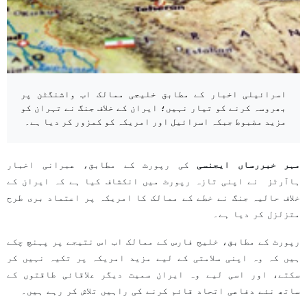
اسرائیلی اخبار کے مطابق خلیجی ممالک اب واشنگٹن پر
بھروسہ کرنے کو تیار نہیں؛ ایران کے خلاف جنگ نے تہران کو
مزید مضبوط جبکہ اسرائیل اور امریکہ کو کمزور کر دیا ہے۔
مہر خبررساں ایجنسی
کی رپورٹ کے مطابق، عبرانی اخبار
ہاآرٹز نے اپنی تازہ رپورٹ میں انکشاف کیا ہے کہ ایران کے
خلاف حالیہ جنگ نے خطے کے ممالک کا امریکہ پر اعتماد بری طرح
متزلزل کر دیا ہے۔
رپورٹ کے مطابق، خلیج فارس کے ممالک اب اس نتیجے پر پہنچ چکے
ہیں کہ وہ اپنی سلامتی کے لیے مزید امریکہ پر تکیہ نہیں کر
سکتے، اور اسی لیے وہ ایران سمیت دیگر علاقائی طاقتوں کے
ساتھ نئے دفاعی اتحاد قائم کرنے کی راہیں تلاش کر رہے ہیں۔