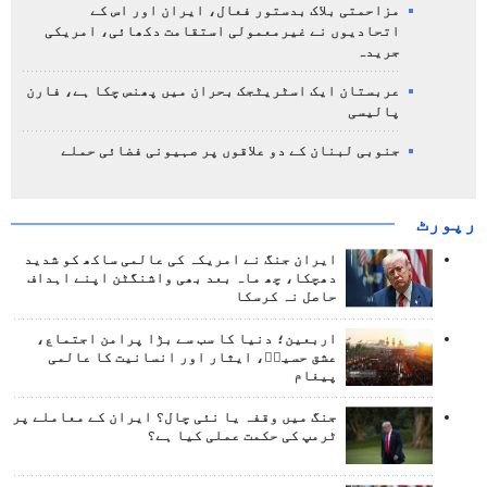
مزاحمتی بلاک بدستور فعال، ایران اور اس کے
اتحادیوں نے غیرمعمولی استقامت دکھائی، امریکی
جریدہ
عربستان ایک اسٹریٹجک بحران میں پھنس چکا ہے، فارن
پالیسی
جنوبی لبنان کے دو علاقوں پر صہیونی فضائی حملے
رپورٹ
ایران جنگ نے امریکہ کی عالمی ساکھ کو شدید
دھچکا، چھ ماہ بعد بھی واشنگٹن اپنے اہداف
حاصل نہ کرسکا
اربعین؛ دنیا کا سب سے بڑا پرامن اجتماع،
عشق حسینؑ، ایثار اور انسانیت کا عالمی
پیغام
جنگ میں وقفہ یا نئی چال؟ ایران کے معاملے پر
ٹرمپ کی حکمت عملی کیا ہے؟