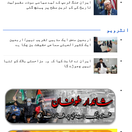
ایران جنگ ٹرمپ کے لیے سیاسی موت، مقبولیت
تاریخ کی کم ترین سطح پر پہنچ گئی
انٹرويو
اربعین محض ایک مذہبی تقریب نہیں/ اربعین
ایک کثیرالجہتی سماجی حقیقت بن چکا ہے
ایران نے ثابت کیا کہ وہ مزاحمتی بلاک کو تنہا
نہیں چھوڑے گا