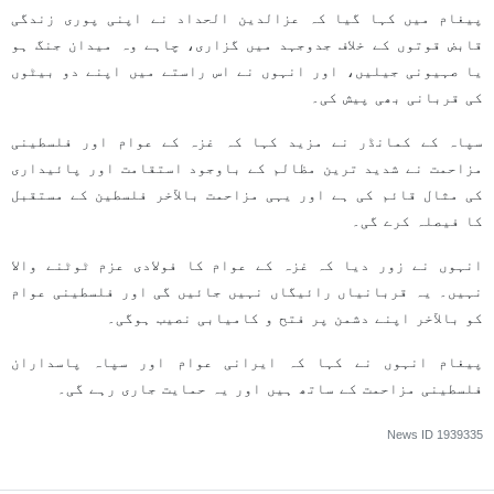
پیغام میں کہا گیا کہ عزالدین الحداد نے اپنی پوری زندگی
قابض قوتوں کے خلاف جدوجہد میں گزاری، چاہے وہ میدان جنگ ہو
یا صہیونی جیلیں، اور انہوں نے اس راستے میں اپنے دو بیٹوں
کی قربانی بھی پیش کی۔
سپاہ کے کمانڈر نے مزید کہا کہ غزہ کے عوام اور فلسطینی
مزاحمت نے شدید ترین مظالم کے باوجود استقامت اور پائیداری
کی مثال قائم کی ہے اور یہی مزاحمت بالآخر فلسطین کے مستقبل
کا فیصلہ کرے گی۔
انہوں نے زور دیا کہ غزہ کے عوام کا فولادی عزم ٹوٹنے والا
نہیں۔ یہ قربانیاں رائیگاں نہیں جائیں گی اور فلسطینی عوام
کو بالآخر اپنے دشمن پر فتح و کامیابی نصیب ہوگی۔
پیغام انہوں نے کہا کہ ایرانی عوام اور سپاہ پاسداران
فلسطینی مزاحمت کے ساتھ ہیں اور یہ حمایت جاری رہے گی۔
News ID
1939335