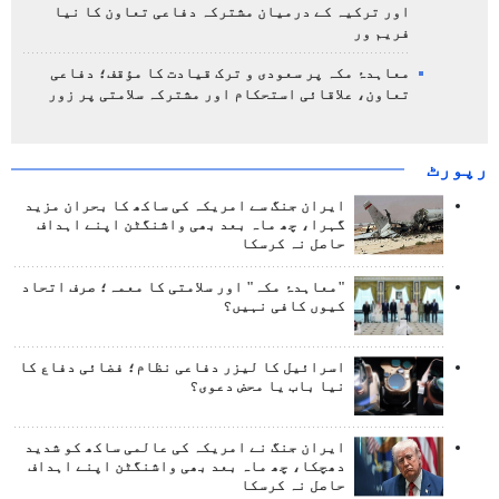
اور ترکیہ کے درمیان مشترکہ دفاعی تعاون کا نیا
فریم ور
معاہدۂ مکہ پر سعودی و ترک قیادت کا مؤقف؛ دفاعی
تعاون، علاقائی استحکام اور مشترکہ سلامتی پر زور
رپورٹ
ایران جنگ سے امریکہ کی ساکھ کا بحران مزید
گہرا، چھ ماہ بعد بھی واشنگٹن اپنے اہداف
حاصل نہ کرسکا
"معاہدۂ مکہ" اور سلامتی کا معمہ؛ صرف اتحاد
کیوں کافی نہیں؟
اسرائیل کا لیزر دفاعی نظام؛ فضائی دفاع کا
نیا باب یا محض دعوی؟
ایران جنگ نے امریکہ کی عالمی ساکھ کو شدید
دھچکا، چھ ماہ بعد بھی واشنگٹن اپنے اہداف
حاصل نہ کرسکا