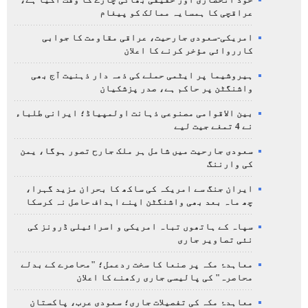
خود انحصاری اور حقیقی بھائی چارے کا وقت آگیا ہے،
عراقچی کا ہمسایہ ممالک کو پیغام
امریکی-سعودی جارحیت، عراقی مقاومت کا جوابی
کارروائی مؤخر کرنے کا اعلان
ہیروشیما پر ایٹمی حملے کی ذمہ دار ذہنیت آج بھی
واشنگٹن پر حاکم ہے، صدر پزشکیان
بین الاقوامی مصنوعی ذہانت اولمپیاڈ؛ ایرانی طلباء
نے 4 تمغے جیت لیے
سعودی جارحیت میں شامل ہر ملک جارح تصور ہوگا، یمن
کی وارننگ
ایران جنگ سے امریکہ کی ساکھ کا بحران مزید گہرا،
چھ ماہ بعد بھی واشنگٹن اپنے اہداف حاصل نہ کرسکا
سپاہ کے ہاتھوں تباہ امریکی و اسرائیلی ڈرونز کی
نئی تصاویر جاری
معاہدۂ مکہ پر صنعا کا سخت ردعمل؛ "محاصرے کے بدلے
محاصرہ" کی پالیسی جاری رکھنے کا اعلان
معاہدۂ مکہ کی تفصیلات جاری؛ سعودی عرب، پاکستان