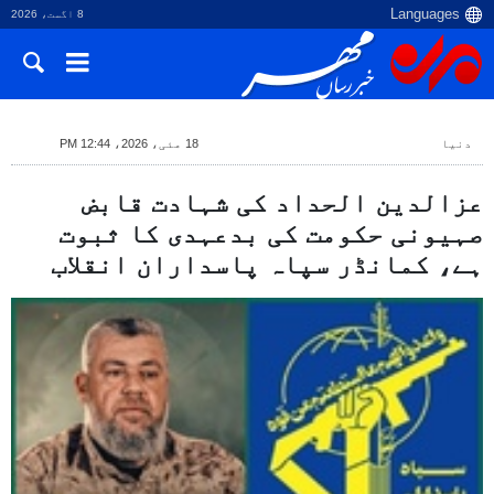
8 اگست، 2026
دنیا
18 مئی، 2026، 12:44 PM
عزالدین الحداد کی شہادت قابض
صہیونی حکومت کی بدعہدی کا ثبوت
ہے، کمانڈر سپاہ پاسداران انقلاب