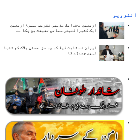
انٹرويو
اربعین محض ایک مذہبی تقریب نہیں/ اربعین
ایک کثیرالجہتی سماجی حقیقت بن چکا ہے
ایران نے ثابت کیا کہ وہ مزاحمتی بلاک کو تنہا
نہیں چھوڑے گا