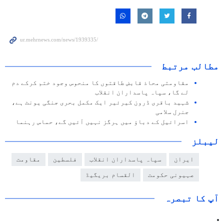
مطالب مرتبط
مقاومتی محاذ قابض طاقتوں کا منحوس وجود ختم کرکے دم
لے گا، سپاہ پاسداران انقلاب
شہید باقری ڈرون کیرئیر ایک مکمل بحری جنگی یونٹ ہے،
جنرل سلامی
اسرائیل کے دباؤ میں ہرگز نہیں آئیں گے، حماس رہنما
لیبلز
ایران
سپاہ پاسداران انقلاب
فلسطین
مقاومت
صہیونی حکومت
القسام بریگیڈ
آپ کا تبصرہ