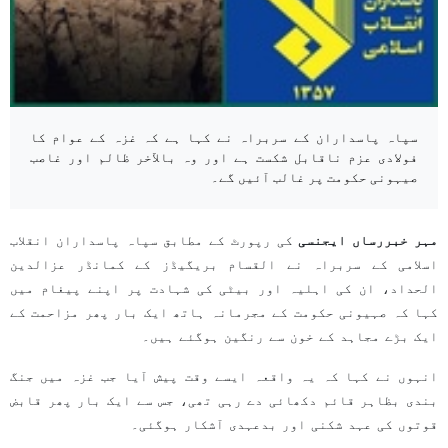
سپاہ پاسداران کے سربراہ نے کہا ہے کہ غزہ کے عوام کا
فولادی عزم ناقابل شکست ہے اور وہ بالآخر ظالم اور غاصب
صیہونی حکومت پر غالب آئیں گے۔
مہر خبررساں ایجنسی
کی رپورٹ کے مطابق سپاہ پاسداران انقلاب
اسلامی کے سربراہ نے القسام بریگیڈز کے کمانڈر عزالدین
الحداد، ان کی اہلیہ اور بیٹی کی شہادت پر اپنے پیغام میں
کہا کہ صہیونی حکومت کے مجرمانہ ہاتھ ایک بار پھر مزاحمت کے
ایک بڑے مجاہد کے خون سے رنگین ہوگئے ہیں۔
انہوں نے کہا کہ یہ واقعہ ایسے وقت پیش آیا جب غزہ میں جنگ
بندی بظاہر قائم دکھائی دے رہی تھی، جس سے ایک بار پھر قابض
قوتوں کی عہد شکنی اور بدعہدی آشکار ہوگئی۔