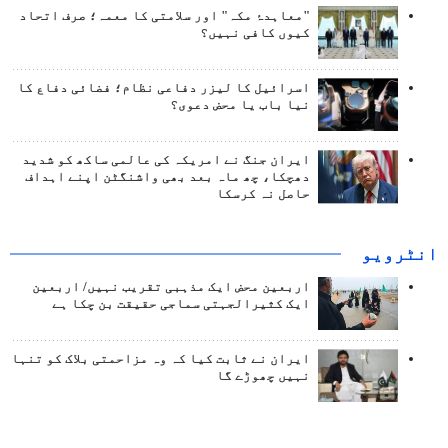
"معاہدۂ مکہ" اور سلامتی کا معمہ؛ صرف اتحاد
کیوں کافی نہیں؟
اسرائیل کا لیزر دفاعی نظام؛ فضائی دفاع کا
نیا باب یا محض دعوی؟
ایران جنگ نے امریکہ کی عالمی ساکھ کو شدید
دھچکا، چھ ماہ بعد بھی واشنگٹن اپنے اہداف
حاصل نہ کرسکا
انٹرويو
اربعین محض ایک مذہبی تقریب نہیں/ اربعین
ایک کثیرالجہتی سماجی حقیقت بن چکا ہے
ایران نے ثابت کیا کہ وہ مزاحمتی بلاک کو تنہا
نہیں چھوڑے گا