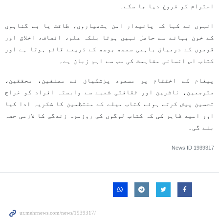
احترام کو فروغ دیا جا سکے۔
انہوں نے کہا کہ پائیدار امن ہتھیاروں، طاقت یا بے گناہوں
کے خون بہانے سے حاصل نہیں ہوتا بلکہ علم، انصاف، اخلاق اور
قوموں کے درمیان باہمی سمجھ بوجھ کے ذریعے قائم ہوتا ہے اور
کتاب اس انسانی مفاہمت کی سب سے اہم زبان ہے۔
پیغام کے اختتام پر مسعود پزشکیان نے مصنفین، محققین،
مترجمین، ناشرین اور ثقافتی شعبے سے وابستہ افراد کو خراج
تحسین پیش کرتے ہوئے کتاب میلے کے منتظمین کا شکریہ ادا کیا
اور امید ظاہر کی کہ کتاب لوگوں کی روزمرہ زندگی کا لازمی حصہ
بنے گی۔
News ID
1939317