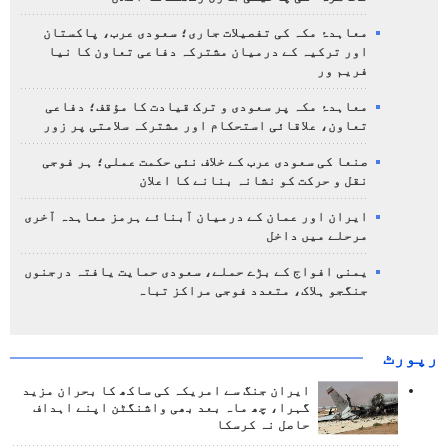
معاہدۂ مکہ کی تفصیلات جاری؛ سعودی عرب، پاکستان
اور ترکیہ کے درمیان مشترکہ دفاعی تعاون کا نیا
فریم ور
معاہدۂ مکہ پر سعودی و ترک قیادت کا مؤقف؛ دفاعی
تعاون، علاقائی استحکام اور مشترکہ سلامتی پر زور
صنعا کی سعودی عرب کے خلاف نئی حکمت عملی؛ ہر فوجی
نقل و حرکت کو نشانہ بنانے کا اعلان
ایران اور عمان کے درمیان آبنائے ہرمز معاہدہ آخری
مرحلے میں داخل
یمنی افواج کے بڑے حملے، سعودی حمایت یافتہ درجنوں
جنگجو ہلاک، متعدد فوجی مراکز تباہ
رپورٹ
ایران جنگ سے امریکہ کی ساکھ کا بحران مزید
گہرا، چھ ماہ بعد بھی واشنگٹن اپنے اہداف
حاصل نہ کرسکا