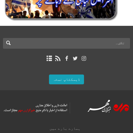
ڈیسکٹاپ نسخہ
ہمارے بارے میں