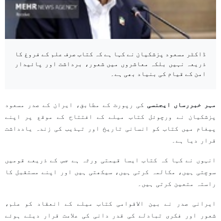
ڈاکٹر مسعود پزشکیان نے کہا ہے کہ کتاب صرف علم کے فروغ کا
ذریعہ نہیں بلکہ معاشروں میں شعور، برداشت اور پائیدار
امن کے قیام کی بنیاد بھی ہے۔
مہر خبررساں ایجنسی
کی رپورٹ کے مطابق، ایران کے صدر مسعود
پزشکیان نے ورچوئل کتاب میلے کے افتتاح کے موقع پر اپنے
پیغام میں کتاب کو انسانی تاریخ اور تہذیب کی زندہ یادداشت
قرار دیا ہے۔
انہوں نے کہا کہ کتاب ایسا قیمتی ورثہ ہے جس کے ذریعے قومیں
سوچتی ہیں، مکالمہ کرتی ہیں، سیکھتی ہیں اور اپنے مستقبل کا
راستہ متعین کرتی ہیں۔
ایرانی صدر نے بین الاقوامی کتاب میلے کے انعقاد کو علم،
شعور اور فکری تبادلے کی قدر دانی کی علامت قرار دیتے ہوئے