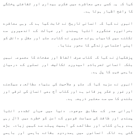
کہا کہ یہ کسی بھی معاشرے میں فکری بیداری اور ثقافتی پختگی
کا واضح اظہار ہوتا ہے۔
انہوں نے کہا کہ انسانی تاریخ نے ثابت کیا ہے کہ وہی معاشرے
بحرانوں، جنگوں، انتہا پسندی اور جہالت کے اندھیروں سے
نکلنے میں کامیاب ہوئے جنہوں نے کتاب، علم اور عقل و دانش کو
اپنی اجتماعی زندگی کا محور بنایا۔
پزشکیان نے کہا کہ کتاب صرف الفاظ اور صفحات کا مجموعہ نہیں
بلکہ انسانی تجربات، امیدوں، تکالیف اور نسلوں کے درمیان
باہمی فہم کا پل ہے۔
انہوں نے مزید کہا کہ علم و صلاحیت کی بنیاد مطالعہ، سیکھنے
اور غور و فکر پر قائم ہے اور کتاب آج بھی انسان کی ترقی اور
بلندی کا سب سے معتبر ذریعہ ہے۔
ایرانی صدر کے مطابق موجودہ دنیا میں جہاں تشدد، انتہا
پسندی اور طاقت کی سیاست قوموں کے امن کو خطرے میں ڈال رہی
ہے، وہاں کتاب اور مطالعے کی اہمیت پہلے سے کہیں زیادہ بڑھ
گئی ہے تاکہ انسانوں میں ہمدردی، بقائے باہمی اور باہمی