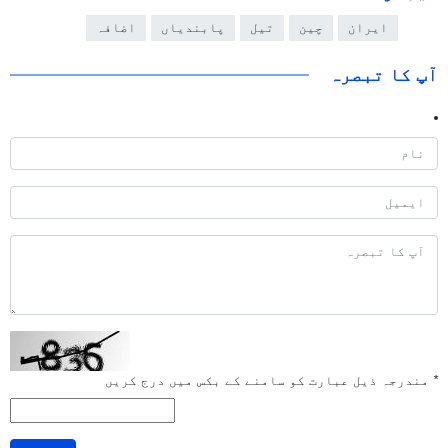
ایران
چین
تیل
پابندیاں
اضافہ
آپ کا تبصرہ
*
مندرجہ ذیل عبارت کو سامنے کے بکس میں درج کریں