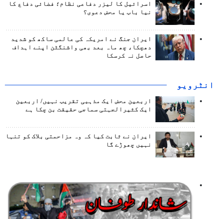
اسرائیل کا لیزر دفاعی نظام؛ فضائی دفاع کا
نیا باب یا محض دعوی؟
ایران جنگ نے امریکہ کی عالمی ساکھ کو شدید
دھچکا، چھ ماہ بعد بھی واشنگٹن اپنے اہداف
حاصل نہ کرسکا
انٹرويو
اربعین محض ایک مذہبی تقریب نہیں/ اربعین
ایک کثیرالجہتی سماجی حقیقت بن چکا ہے
ایران نے ثابت کیا کہ وہ مزاحمتی بلاک کو تنہا
نہیں چھوڑے گا