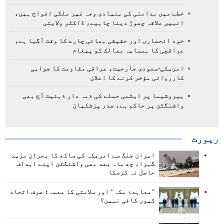
خطے میں بدامنی کی بنیادی وجہ غیر ملکی افواج ہیں،
انہیں علاقہ چھوڑ دینا چاہیے، ڈاکٹر ولایتی
خود انحصاری اور حقیقی بھائی چارے کا وقت آگیا ہے،
عراقچی کا ہمسایہ ممالک کو پیغام
امریکی-سعودی جارحیت، عراقی مقاومت کا جوابی
کارروائی مؤخر کرنے کا اعلان
ہیروشیما پر ایٹمی حملے کی ذمہ دار ذہنیت آج بھی
واشنگٹن پر حاکم ہے، صدر پزشکیان
رپورٹ
ایران جنگ سے امریکہ کی ساکھ کا بحران مزید
گہرا، چھ ماہ بعد بھی واشنگٹن اپنے اہداف
حاصل نہ کرسکا
"معاہدۂ مکہ" اور سلامتی کا معمہ؛ صرف اتحاد
کیوں کافی نہیں؟