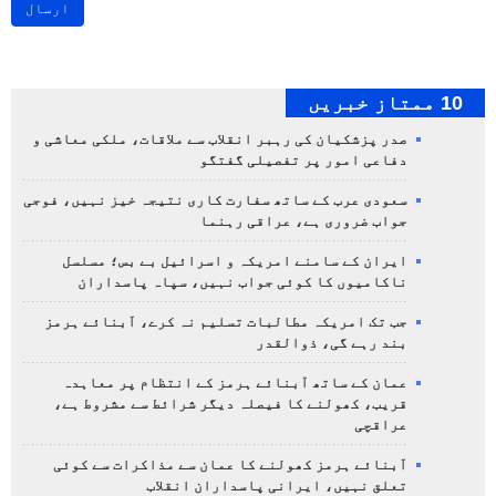
ارسال
10 ممتاز خبریں
صدر پزشکیان کی رہبر انقلاب سے ملاقات، ملکی معاشی و
دفاعی امور پر تفصیلی گفتگو
سعودی عرب کے ساتھ سفارت کاری نتیجہ خیز نہیں، فوجی
جواب ضروری ہے، عراقی رہنما
ایران کے سامنے امریکہ و اسرائیل بے بس؛ مسلسل
ناکامیوں کا کوئی جواب نہیں، سپاہ پاسداران
جب تک امریکہ مطالبات تسلیم نہ کرے، آبنائے ہرمز
بند رہے گی، ذوالقدر
عمان کے ساتھ آبنائے ہرمز کے انتظام پر معاہدہ
قریب، کھولنے کا فیصلہ دیگر شرائط سے مشروط ہے،
عراقچی
آبنائے ہرمز کھولنے کا عمان سے مذاکرات سے کوئی
تعلق نہیں، ایرانی پاسداران انقلاب