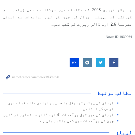
یہ رقم فروری 2026 کے مقابلے میں دوگنا سے بھی زیادہ ہے،
کیونکہ اس مہینے ایران کی چین کو تیل برآمدات سے آمدنی
تقریباً 2.6 ارب ڈالر رپورٹ کی گئی تھی۔
News ID
1939264
مطالب مرتبط
ایران کی پیٹروکیمیکل صنعت پر پابندی عائد کرنے میں
ٹرمپ کی ناکامی
ایران کی غیر تیل برآمدات 41 ارب ڈالر سے تجاوز کر گئیں
چین کی برآمدات میں کمی واقع ہوئی ہے
لیبلز