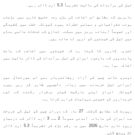
تیل کی برآمدات کی مالیت تقریباً 5.3 ارب ڈالر رہی۔
ماہرین کے مطابق اس اضافے کی بڑی وجہ خلیج فارس میں بڑھتے
ہوئے جغرافیائی و سیاسی خطرات ہیں، کیونکہ خطے میں کشیدگی
اور خصوصاً آبنائے ہرمز میں ممکنہ تنازع کے خدشات عالمی منڈی
میں تیل کی قیمتوں کو اوپر لے جاتے ہیں۔
تجزیہ کاروں کا کہنا ہے کہ قیمتوں میں اضافے کے باعث
پابندیوں کے باوجود ایران کی تیل برآمدات کی ڈالر مالیت میں
اضافہ ہوا ہے۔
دوسری جانب چین کی آزاد ریفائنریاں بھی اس صورتحال میں
ایرانی تیل خریدنے میں زیادہ دلچسپی ظاہر کر رہی ہیں،
کیونکہ ایران اپنی مارکیٹ شیئر برقرار رکھنے کے لیے
خریداروں کو خصوصی سہولیات فراہم کرتا ہے۔
رپورٹ کے مطابق گزشتہ 27 ماہ کے دوران چین کو تیل کی فروخت
سے ایران کی ماہانہ آمدنی عموماً 2 سے 3 ارب ڈالر کے درمیان
رہی، تاہم مارچ 2026 میں یہ رقم بڑھ کر تقریباً 5.3 ارب ڈالر
تک پہنچ گئی۔