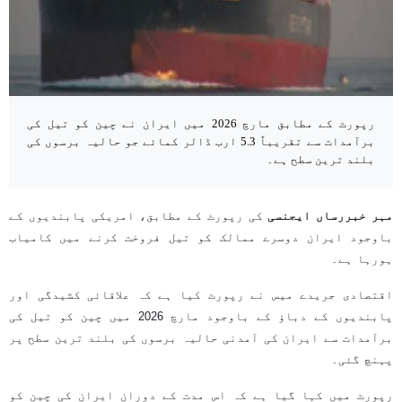
رپورٹ کے مطابق مارچ 2026 میں ایران نے چین کو تیل کی
برآمدات سے تقریباً 5.3 ارب ڈالر کمائے جو حالیہ برسوں کی
بلند ترین سطح ہے۔
مہر خبررساں ایجنسی
کی رپورٹ کے مطابق، امریکی پابندیوں کے
باوجود ایران دوسرے ممالک کو تیل فروخت کرنے میں کامیاب
ہورہا ہے۔
اقتصادی جریدے میس نے رپورٹ کیا ہے کہ علاقائی کشیدگی اور
پابندیوں کے دباؤ کے باوجود مارچ 2026 میں چین کو تیل کی
برآمدات سے ایران کی آمدنی حالیہ برسوں کی بلند ترین سطح پر
پہنچ گئی۔
رپورٹ میں کہا گیا ہے کہ اس مدت کے دوران ایران کی چین کو