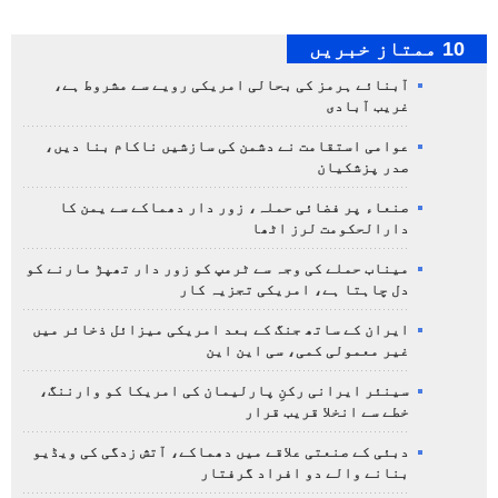
10 ممتاز خبریں
آبنائے ہرمز کی بحالی امریکی رویے سے مشروط ہے،
غریب آبادی
عوامی استقامت نے دشمن کی سازشیں ناکام بنا دیں،
صدر پزشکیان
صنعاء پر فضائی حملہ، زور دار دھماکے سے یمن کا
دارالحکومت لرز اٹھا
میناب حملے کی وجہ سے ٹرمپ کو زور دار تھپڑ مارنے کو
دل چاہتا ہے، امریکی تجزیہ کار
ایران کے ساتھ جنگ کے بعد امریکی میزائل ذخائر میں
غیر معمولی کمی، سی این این
سینئر ایرانی رکنِ پارلیمان کی امریکا کو وارننگ،
خطے سے انخلا قریب قرار
دبئی کے صنعتی علاقے میں دھماکے، آتش زدگی کی ویڈیو
بنانے والے دو افراد گرفتار