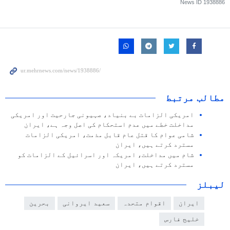
News ID
1938886
مطالب مرتبط
امریکی الزامات بے بنیاد، صہیونی جارحیت اور امریکی
مداخلت خطے میں عدم استحکام کی اصل وجہ ہے، ایران
شامی عوام کا قتل عام قابل مذمت، امریکی الزامات
مسترد کرتے ہیں، ایران
شام میں مداخلت، امریکہ اور اسرائیل کے الزامات کو
مسترد کرتے ہیں، ایران
لیبلز
ایران
اقوام متحدہ
سعید ایروانی
بحرین
خلیج فارس