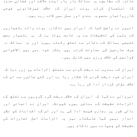
جائزہ کے مطابق، یہ ممالک بار بار اپنے علاقے اور فضائی حدود
کا استعمال کرتے ہوئے ایران کے خلاف غیرقانونی فوجی
کارروائیاں منصوبہ بندی اور عمل میں لاتے رہے ہیں۔
انہوں نے واضح کیا کہ ایران میں ناکارہ ہونے والے ہتھیاروں
کے ملبے کی تحقیقات سے یہ ثابت ہوتا ہے کہ یہ ہتھیار بعض
خلیجی ممالک کے ذخائر سے تعلق رکھتے ہیں، اور یہ ممالک نہ
صرف جارحین کی معاونت کرتے ہیں بلکہ خود بھی بین الاقوامی
قوانین کی خلاف ورزی میں شامل ہیں۔
ایران کے مندوب نے دہشت گردی سے متعلق الزامات پر زور دیا کہ
ایران خود دہشت گردی کا شکار رہا ہے اور کئی سالوں سے اس کے
خلاف مؤثر کردار ادا کر رہا ہے۔
ایروانی نے کہا کہ ایران کے خلاف دہشت گرد گروہوں سے تعلق کے
الزامات حقیقت کے منافی ہیں، کیونکہ ایران نے انسانی اور
مالی طور پر بھاری قیمت ادا کی ہے اور اس کے اقدامات کو نظر
انداز نہیں کیا جاسکتا، نیز یہ الزامات اصل تجاوزات کی
حقیقت کو چھپانے میں ناکام ہیں۔