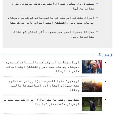
یمنی ڈرون حملہ، نجران ایئرپورٹ کا مرکزی ریڈار
نشانہ بن گیا
ایران جنگ نے امریکہ کی عالمی ساکھ کو شدید دھچکا،
چھ ماہ بعد بھی واشنگٹن اپنے اہداف حاصل نہ کرسکا
یمن کا بحیرۂ احمر میں سعودی آئل ٹینکر کو نشانہ
بنانے کا دعویٰ
رپورٹ
ایران جنگ نے امریکہ کی عالمی ساکھ کو شدید
دھچکا، چھ ماہ بعد بھی واشنگٹن اپنے اہداف
حاصل نہ کرسکا
اربعین؛ دنیا کا سب سے بڑا پرامن اجتماع،
عشق حسینؑ، ایثار اور انسانیت کا عالمی
پیغام
جنگ میں وقفہ یا نئی چال؟ ایران کے معاملے پر
ٹرمپ کی حکمت عملی کیا ہے؟