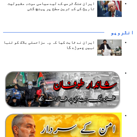
ایران جنگ ٹرمپ کے لیے سیاسی موت، مقبولیت
تاریخ کی کم ترین سطح پر پہنچ گئی
انٹرويو
ایران نے ثابت کیا کہ وہ مزاحمتی بلاک کو تنہا
نہیں چھوڑے گا