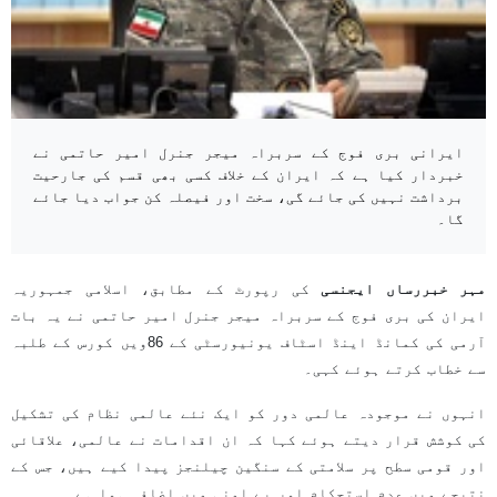
ایرانی بری فوج کے سربراہ میجر جنرل امیر حاتمی نے
خبردار کیا ہے کہ ایران کے خلاف کسی بھی قسم کی جارحیت
برداشت نہیں کی جائے گی، سخت اور فیصلہ کن جواب دیا جائے
گا۔
مہر خبررساں ایجنسی
کی رپورٹ کے مطابق، اسلامی جمہوریہ
ایران کی بری فوج کے سربراہ میجر جنرل امیر حاتمی نے یہ بات
آرمی کی کمانڈ اینڈ اسٹاف یونیورسٹی کے 86ویں کورس کے طلبہ
سے خطاب کرتے ہوئے کہی۔
انہوں نے موجودہ عالمی دور کو ایک نئے عالمی نظام کی تشکیل
کی کوشش قرار دیتے ہوئے کہا کہ ان اقدامات نے عالمی، علاقائی
اور قومی سطح پر سلامتی کے سنگین چیلنجز پیدا کیے ہیں، جس کے
نتیجے میں عدم استحکام اور بے امنی میں اضافہ ہوا ہے۔