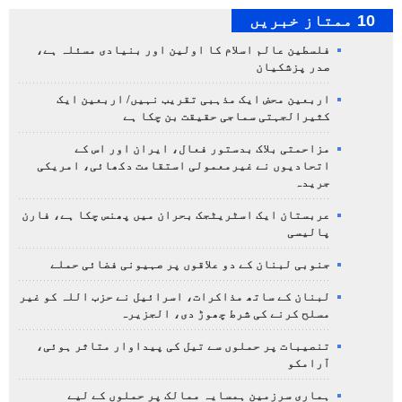
10 ممتاز خبریں
فلسطین عالم اسلام کا اولین اور بنیادی مسئلہ ہے،
صدر پزشکیان
اربعین محض ایک مذہبی تقریب نہیں/ اربعین ایک
کثیرالجہتی سماجی حقیقت بن چکا ہے
مزاحمتی بلاک بدستور فعال، ایران اور اس کے
اتحادیوں نے غیرمعمولی استقامت دکھائی، امریکی
جریدہ
عربستان ایک اسٹریٹجک بحران میں پھنس چکا ہے، فارن
پالیسی
جنوبی لبنان کے دو علاقوں پر صہیونی فضائی حملے
لبنان کے ساتھ مذاکرات، اسرائیل نے حزب اللہ کو غیر
مسلح کرنے کی شرط چھوڑ دی، الجزیرہ
تنصیبات پر حملوں سے تیل کی پیداوار متاثر ہوئی،
آرامکو
ہماری سرزمین ہمسایہ ممالک پر حملوں کے لیے