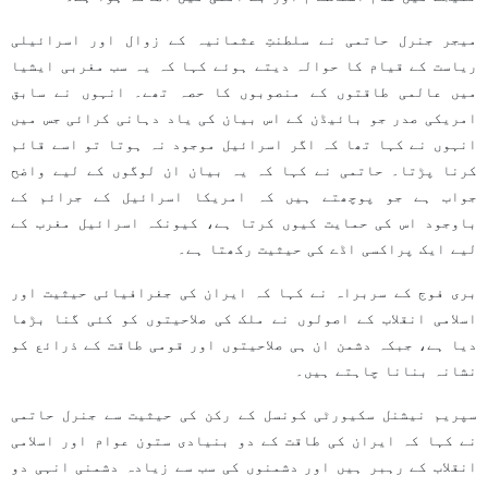
میجر جنرل حاتمی نے سلطنتِ عثمانیہ کے زوال اور اسرائیلی
ریاست کے قیام کا حوالہ دیتے ہوئے کہا کہ یہ سب مغربی ایشیا
میں عالمی طاقتوں کے منصوبوں کا حصہ تھے۔ انہوں نے سابق
امریکی صدر جو بائیڈن کے اس بیان کی یاد دہانی کرائی جس میں
انہوں نے کہا تھا کہ اگر اسرائیل موجود نہ ہوتا تو اسے قائم
کرنا پڑتا۔ حاتمی نے کہا کہ یہ بیان ان لوگوں کے لیے واضح
جواب ہے جو پوچھتے ہیں کہ امریکا اسرائیل کے جرائم کے
باوجود اس کی حمایت کیوں کرتا ہے، کیونکہ اسرائیل مغرب کے
لیے ایک پراکسی اڈے کی حیثیت رکھتا ہے۔
بری فوج کے سربراہ نے کہا کہ ایران کی جغرافیائی حیثیت اور
اسلامی انقلاب کے اصولوں نے ملک کی صلاحیتوں کو کئی گنا بڑھا
دیا ہے، جبکہ دشمن ان ہی صلاحیتوں اور قومی طاقت کے ذرائع کو
نشانہ بنانا چاہتے ہیں۔
سپریم نیشنل سکیورٹی کونسل کے رکن کی حیثیت سے جنرل حاتمی
نے کہا کہ ایران کی طاقت کے دو بنیادی ستون عوام اور اسلامی
انقلاب کے رہبر ہیں اور دشمنوں کی سب سے زیادہ دشمنی انہی دو