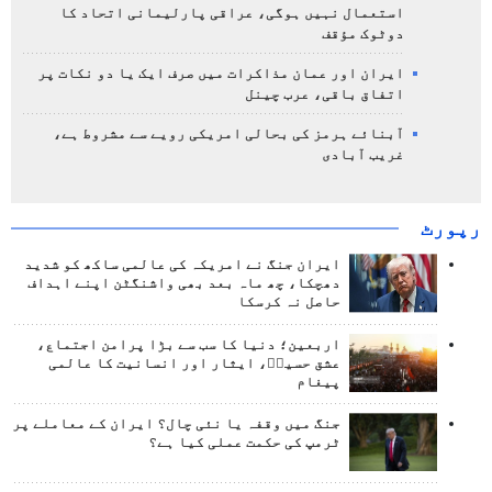
استعمال نہیں ہوگی، عراقی پارلیمانی اتحاد کا
دوٹوک مؤقف
ایران اور عمان مذاکرات میں صرف ایک یا دو نکات پر
اتفاق باقی، عرب چینل
آبنائے ہرمز کی بحالی امریکی رویے سے مشروط ہے،
غریب آبادی
رپورٹ
ایران جنگ نے امریکہ کی عالمی ساکھ کو شدید
دھچکا، چھ ماہ بعد بھی واشنگٹن اپنے اہداف
حاصل نہ کرسکا
اربعین؛ دنیا کا سب سے بڑا پرامن اجتماع،
عشق حسینؑ، ایثار اور انسانیت کا عالمی
پیغام
جنگ میں وقفہ یا نئی چال؟ ایران کے معاملے پر
ٹرمپ کی حکمت عملی کیا ہے؟