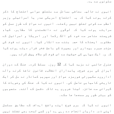
ستونوں سے ہے۔
انہوں نے حالیہ معاشی مسائل سے متعلق عوامی احتجاج کا ذکر
کرتے ہوئے کہا کہ یہ احتجاج امریکی صدر یا اسرائیلی وزیر
اعظم سے کوئی تعلق نہیں رکھتے۔ انہوں نے عوام کے طرزِ عمل کو
سراہتے ہوئے کہا کہ لوگوں نے دانشمندی کا مظاہرہ کیا،
شرپسند عناصر سے خود کو الگ رکھا اور امریکا و اسرائیل کے
مطلوبہ ایجنڈے کا حصہ بننے سے انکار کیا۔ انہوں نے قوم کی
عزت، صبر، بیداری اور بصیرت کو باعثِ فخر قرار دیتے ہوئے کہا
کہ وہ ایک سپاہی کی حیثیت سے اس قوم کو سلام پیش کرتے ہیں۔
جنرل حاتمی نے مزید کہا کہ 12 روزہ مسلط کردہ جنگ کے دوران
ایران کی بری فوج، پاسداران انقلاب، قانون نافذ کرنے والے
اداروں، سکیورٹی فورسز، عوام اور سپریم کمانڈر نے مل کر ایک
تاریخی کامیابی حاصل کی۔ انہوں نے کہا کہ جنگ کی وجوہات کا
گہرائی سے جائزہ لینا ضروری ہے تاکہ دشمن کے آئندہ منصوبوں
کو بہتر طور پر سمجھا جا سکے۔
انہوں نے کہا کہ بری فوج اپنے واضح اہداف کے مطابق مسلسل
اپنی ذمہ داریاں انجام دے رہی ہے اور کسی لمحے بھی غفلت نہیں