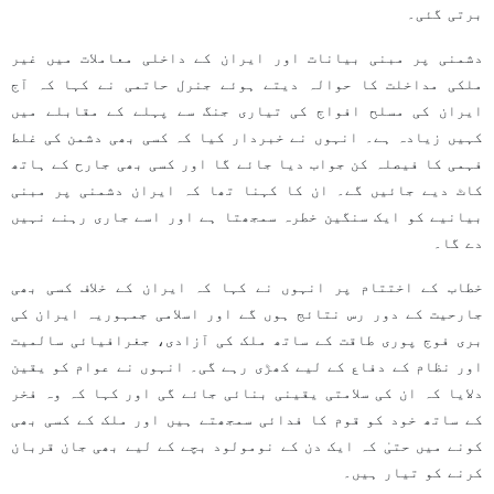
برتی گئی۔
دشمنی پر مبنی بیانات اور ایران کے داخلی معاملات میں غیر
ملکی مداخلت کا حوالہ دیتے ہوئے جنرل حاتمی نے کہا کہ آج
ایران کی مسلح افواج کی تیاری جنگ سے پہلے کے مقابلے میں
کہیں زیادہ ہے۔ انہوں نے خبردار کیا کہ کسی بھی دشمن کی غلط
فہمی کا فیصلہ کن جواب دیا جائے گا اور کسی بھی جارح کے ہاتھ
کاٹ دیے جائیں گے۔ ان کا کہنا تھا کہ ایران دشمنی پر مبنی
بیانیے کو ایک سنگین خطرہ سمجھتا ہے اور اسے جاری رہنے نہیں
دے گا۔
خطاب کے اختتام پر انہوں نے کہا کہ ایران کے خلاف کسی بھی
جارحیت کے دور رس نتائج ہوں گے اور اسلامی جمہوریہ ایران کی
بری فوج پوری طاقت کے ساتھ ملک کی آزادی، جغرافیائی سالمیت
اور نظام کے دفاع کے لیے کھڑی رہے گی۔ انہوں نے عوام کو یقین
دلایا کہ ان کی سلامتی یقینی بنائی جائے گی اور کہا کہ وہ فخر
کے ساتھ خود کو قوم کا فدائی سمجھتے ہیں اور ملک کے کسی بھی
کونے میں حتیٰ کہ ایک دن کے نومولود بچے کے لیے بھی جان قربان
کرنے کو تیار ہیں۔