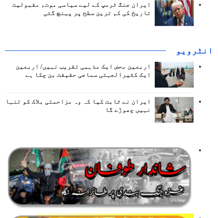
ایران جنگ ٹرمپ کے لیے سیاسی موت، مقبولیت
تاریخ کی کم ترین سطح پر پہنچ گئی
انٹرويو
اربعین محض ایک مذہبی تقریب نہیں/ اربعین
ایک کثیرالجہتی سماجی حقیقت بن چکا ہے
ایران نے ثابت کیا کہ وہ مزاحمتی بلاک کو تنہا
نہیں چھوڑے گا