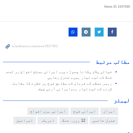
News ID
1937585
مطالب مرتبط
خیالی پلاؤ پکانا چھوڑ دیں، ایرانی مسلح افواج ہر لمحہ
جنگ کے لیے تیار ہیں، جنرل رضایی
رہبر معظم کے فرمان کے مطابق فوج ہر خطرے کا مقابلہ
کرنے کے لیے تیار ہے،ایرانی آرمی چیف
لیبلز
ایران
ایرانی فوج
ایرانی بری افواج
جنرل حاتمی
12 روزہ جنگ
امریکہ
اسرائیل