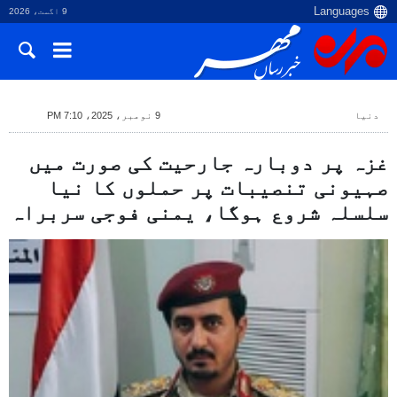
9 اگست، 2026
دنیا
9 نومبر، 2025، 7:10 PM
غزہ پر دوبارہ جارحیت کی صورت میں
صہیونی تنصیبات پر حملوں کا نیا
سلسلہ شروع ہوگا، یمنی فوجی سربراہ