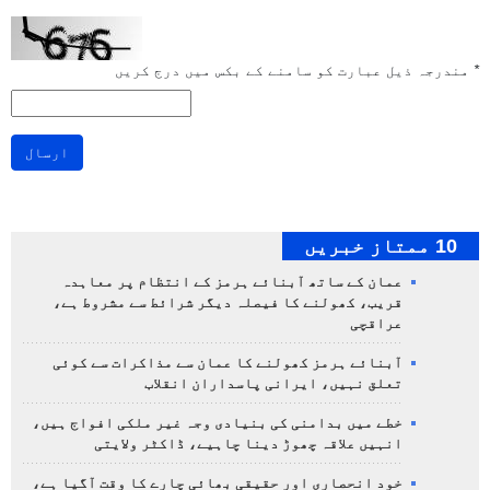
*
مندرجہ ذیل عبارت کو سامنے کے بکس میں درج کریں
ارسال
10 ممتاز خبریں
عمان کے ساتھ آبنائے ہرمز کے انتظام پر معاہدہ
قریب، کھولنے کا فیصلہ دیگر شرائط سے مشروط ہے،
عراقچی
آبنائے ہرمز کھولنے کا عمان سے مذاکرات سے کوئی
تعلق نہیں، ایرانی پاسداران انقلاب
خطے میں بدامنی کی بنیادی وجہ غیر ملکی افواج ہیں،
انہیں علاقہ چھوڑ دینا چاہیے، ڈاکٹر ولایتی
خود انحصاری اور حقیقی بھائی چارے کا وقت آگیا ہے،