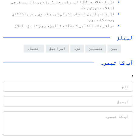
غزہ کے خلاف جنگ کا تیسرا مرحلہ؛ بڑے پیمانے پر فوجی
انخلاء درپیش ہے؟
غزہ، اسرائیل نے عقب نشینی شروع کر دی ہے، واشنگٹن
پوسٹ کا دعوی
عراقی حشد الشعبی کے ساتھ تعاون، روس کا بڑا اعلان
لیبلز
یمن
فلسطین
غزہ
اسرائیل
انتباہ
آپ کا تبصرہ