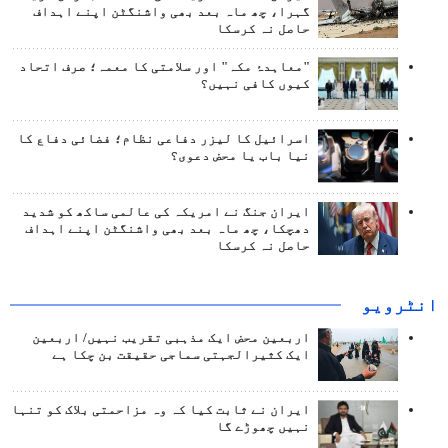
گہرا، چھ ماہ بعد بھی واشنگٹن اپنے اہداف
حاصل نہ کرسکا
"معاہدۂ مکہ" اور سلامتی کا معمہ؛ صرف اتحاد
کیوں کافی نہیں؟
اسرائیل کا لیزر دفاعی نظام؛ فضائی دفاع کا
نیا باب یا محض دعوی؟
ایران جنگ نے امریکہ کی عالمی ساکھ کو شدید
دھچکا، چھ ماہ بعد بھی واشنگٹن اپنے اہداف
حاصل نہ کرسکا
انٹرويو
اربعین محض ایک مذہبی تقریب نہیں/ اربعین
ایک کثیرالجہتی سماجی حقیقت بن چکا ہے
ایران نے ثابت کیا کہ وہ مزاحمتی بلاک کو تنہا
نہیں چھوڑے گا