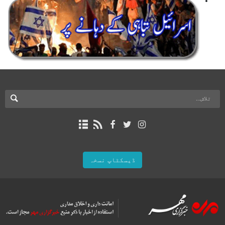
ڈیسکٹاپ نسخہ