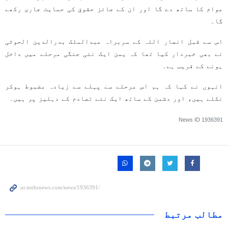
عوام کا ساتھ دے گا اور ان کے جائز حقوق کی حمایت جاری رکھے
گا۔
اس سے قبل انصار اللہ کے سربراہ عبدالملک بدرالدین الحوثی
نے بھی خبردار کیا تھا کہ یمن ایک نئی جنگی مرحلے میں داخل
ہونے کے قریب ہے۔
انہوں نے کہا کہ ہم اس مرحلے سے پہلے سے زیادہ مضبوط ہوکر
نکلے ہیں، اور دشمن کے ساتھ ایک نئے تصادم کے دہلیز پر ہیں۔
News ID
1936391
مطالب مرتبط