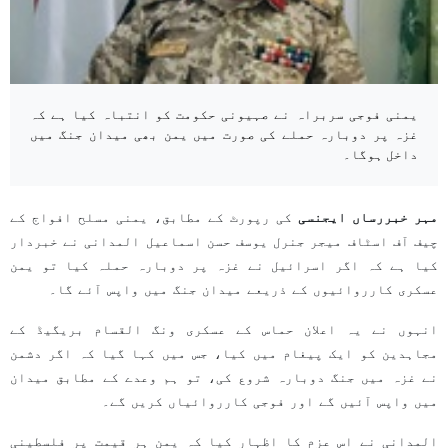
یمنی فوجی سربراہ نے صہیونی حکومت کو انتباہ کیا ہے کہ
غزہ پر دوبارہ حملے کی صورت میں یمن بھی میدان جنگ میں
داخل ہوگا۔
مہر خبررساں ایجنسی
کی رپورٹ کے مطابق، یمنی مسلح افواج کے
چیف آف اسٹاف میجر جنرل یوسف حسن اسماعیل المدانی نے خبردار
کیا ہے کہ اگر اسرائیل نے غزہ پر دوبارہ حملہ کیا تو یمن
عسکری کارروائیوں کے ذریعے میدان جنگ میں واپس آئے گا۔
انہوں نے یہ اعلان حماس کے عسکری ونگ القسام بریگیڈ کے
مجاہدین کو ایک پیغام میں کیا، جس میں کہا گیا کہ اگر دشمن
نے غزہ میں جنگ دوبارہ شروع کی، تو ہم وعدے کے مطابق میدان
میں واپس آئیں گے اور فوجی کارروائیاں کریں گے۔
المدانی نے اس عزم کا اظہار کیا کہ یمن ہر قیمت پر فلسطینی