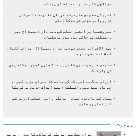
عراقچی کا ہمسایہ ممالک کو پیغام
امریکی-سعودی جارحیت، عراقی مقاومت کا جوابی
کارروائی مؤخر کرنے کا اعلان
ہیروشیما پر ایٹمی حملے کی ذمہ دار ذہنیت آج بھی
واشنگٹن پر حاکم ہے، صدر پزشکیان
بین الاقوامی مصنوعی ذہانت اولمپیاڈ؛ ایرانی طلباء
نے 4 تمغے جیت لیے
سعودی جارحیت میں شامل ہر ملک جارح تصور ہوگا، یمن
کی وارننگ
ایران جنگ سے امریکہ کی ساکھ کا بحران مزید گہرا،
چھ ماہ بعد بھی واشنگٹن اپنے اہداف حاصل نہ کرسکا
سپاہ کے ہاتھوں تباہ امریکی و اسرائیلی ڈرونز کی
نئی تصاویر جاری
رپورٹ
ایران جنگ سے امریکہ کی ساکھ کا بحران مزید