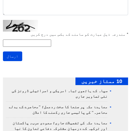
*
مندرجہ ذیل عبارت کو سامنے کے بکس میں درج کریں
ارسال
10 ممتاز خبریں
سپاہ کے ہاتھوں تباہ امریکی و اسرائیلی ڈرونز کی
نئی تصاویر جاری
معاہدۂ مکہ پر صنعا کا سخت ردعمل؛ "محاصرے کے بدلے
محاصرہ" کی پالیسی جاری رکھنے کا اعلان
معاہدۂ مکہ کی تفصیلات جاری؛ سعودی عرب، پاکستان
اور ترکیہ کے درمیان مشترکہ دفاعی تعاون کا نیا