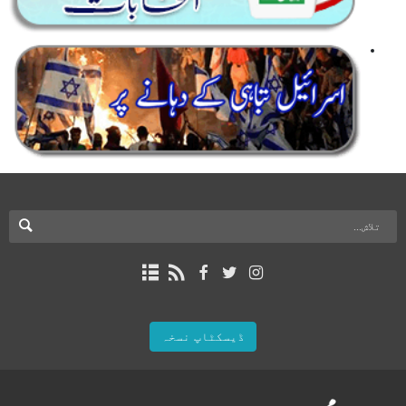
ڈیسکٹاپ نسخہ