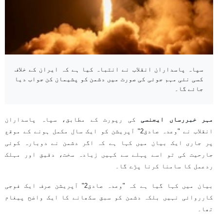
سپاہ پاسداران انقلاب نے انتباہ کیا ہے کہ ایران کے خلاف
کسی نئی مہم جوئی کی صورت میں دشمن کو پشیمان کن جواب دیا
جائے گا۔
مہر خبررساں ایجنسی
کی رپورٹ کے مطابق، سپاہ پاسداران
انقلاب نے "وعدہ صادق2" آپریشن کو ایک سال مکمل ہونے کے موقع
پر جاری ایک بیان میں کہا ہے کہ اگر دشمن نے دوبارہ کوئی
جارحیت کی تو اسے پہلے سے کہیں زیادہ سخت، دقیق اور مہلک
ردعمل کا سامنا کرنا پڑے گا۔
بیان میں کہا گیا ہے کہ "وعدہ صادق2" آپریشن صرف ایک فوجی
کارروائی نہیں بلکہ دشمن کو سبق سکھانے کا ایک واضح پیغام
تھا۔