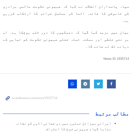
سپاہ پاسداران انقلاب نے کہا کہ صہیونی حکومت عالمی برادری
کی خاموشی کا فائدہ اٹھا کر مسلسل جرائم کا ارتکاب کررہی
ہے۔
بیان میں مزید کہا گیا کہ دھمکیوں کا دور ختم ہوچکا ہے۔ اب
ہر نئی غلطی اور ممکنہ حملہ جعلی صہیونی حکومت کو تباہی کے
دہانے تک لے جائے گا۔
News ID
1935714
مطالب مرتبط
ایرانی میزائل حملوں میں دو فضائی اڈوں کو نشانہ
بنایا گیا، صہیونی فوج کا اعتراف