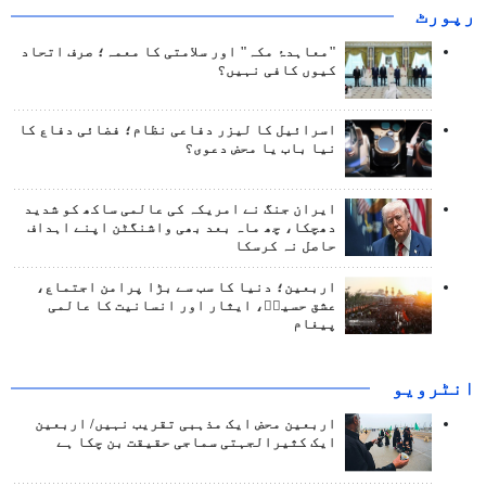
رپورٹ
"معاہدۂ مکہ" اور سلامتی کا معمہ؛ صرف اتحاد
کیوں کافی نہیں؟
اسرائیل کا لیزر دفاعی نظام؛ فضائی دفاع کا
نیا باب یا محض دعوی؟
ایران جنگ نے امریکہ کی عالمی ساکھ کو شدید
دھچکا، چھ ماہ بعد بھی واشنگٹن اپنے اہداف
حاصل نہ کرسکا
اربعین؛ دنیا کا سب سے بڑا پرامن اجتماع،
عشق حسینؑ، ایثار اور انسانیت کا عالمی
پیغام
انٹرويو
اربعین محض ایک مذہبی تقریب نہیں/ اربعین
ایک کثیرالجہتی سماجی حقیقت بن چکا ہے