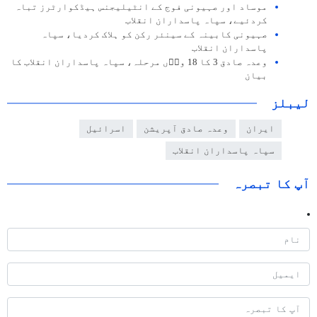
موساد اور صہیونی فوج کے انٹیلیجنس ہیڈکوارٹرز تباہ
کردئیے، سپاہ پاسداران انقلاب
صہیونی کابینہ کے سینئر رکن کو ہلاک کردیا، سپاہ
پاسداران انقلاب
وعدہ صادق 3 کا 18 وا٘ں مرحلہ، سپاہ پاسداران انقلاب کا
بیان
لیبلز
ایران
وعدہ صادق آپریشن
اسرائیل
سپاہ پاسداران انقلاب
آپ کا تبصرہ