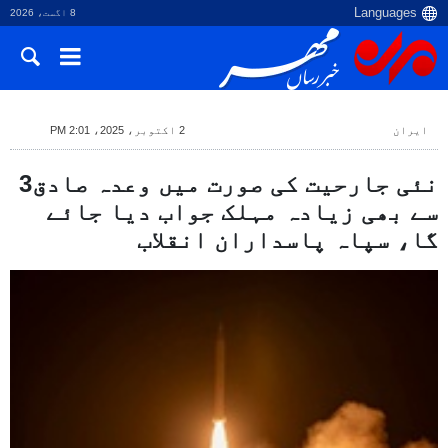
8 اگست، 2026
ایران
2 اکتوبر، 2025، 2:01 PM
نئی جارحیت کی صورت میں وعدہ صادق3
سے بھی زیادہ مہلک جواب دیا جائے
گا، سپاہ پاسداران انقلاب