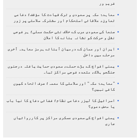
فریم ور
معاہدۂ مکہ پر سعودی و ترک قیادت کا مؤقف؛ دفاعی
تعاون، علاقائی استحکام اور مشترکہ سلامتی پر زور
صنعا کی سعودی عرب کے خلاف نئی حکمت عملی؛ ہر فوجی
نقل و حرکت کو نشانہ بنانے کا اعلان
ایران اور عمان کے درمیان آبنائے ہرمز معاہدہ آخری
مرحلے میں داخل
یمنی افواج کے بڑے حملے، سعودی حمایت یافتہ درجنوں
جنگجو ہلاک، متعدد فوجی مراکز تباہ
"معاہدۂ مکہ" اور سلامتی کا معمہ؛ صرف اتحاد کیوں
کافی نہیں؟
اسرائیل کا لیزر دفاعی نظام؛ فضائی دفاع کا نیا باب
یا محض دعوی؟
یمنی افواج کی سعودی عسکری مراکز پر کارروائیاں
جاری