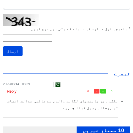
*
مندرجہ ذیل عبارت کو سامنے کے بکس میں درج کریں
ارسال
تبصرے
08:39 - 2025/08/14
Reply
0
0
ملکوں پر پابندیاں لگانے والوں سے عالمی عدالت انصاف
کو ہرجانہ وصول کرنا چاہیے ۔
10 ممتاز خبریں