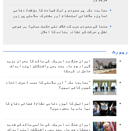
معاہدۂ مکہ پر سعودی و ترک قیادت کا مؤقف؛ دفاعی
تعاون، علاقائی استحکام اور مشترکہ سلامتی پر زور
صنعا کی سعودی عرب کے خلاف نئی حکمت عملی؛ ہر فوجی
نقل و حرکت کو نشانہ بنانے کا اعلان
رپورٹ
ایران جنگ سے امریکہ کی ساکھ کا بحران مزید
گہرا، چھ ماہ بعد بھی واشنگٹن اپنے اہداف
حاصل نہ کرسکا
"معاہدۂ مکہ" اور سلامتی کا معمہ؛ صرف اتحاد
کیوں کافی نہیں؟
اسرائیل کا لیزر دفاعی نظام؛ فضائی دفاع کا
نیا باب یا محض دعوی؟
ایران جنگ نے امریکہ کی عالمی ساکھ کو شدید
دھچکا، چھ ماہ بعد بھی واشنگٹن اپنے اہداف