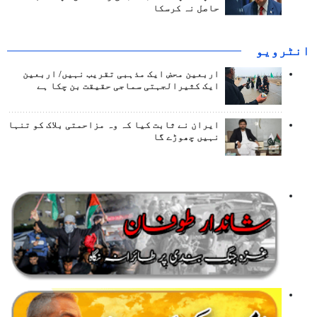
حاصل نہ کرسکا
انٹرويو
اربعین محض ایک مذہبی تقریب نہیں/ اربعین
ایک کثیرالجہتی سماجی حقیقت بن چکا ہے
ایران نے ثابت کیا کہ وہ مزاحمتی بلاک کو تنہا
نہیں چھوڑے گا