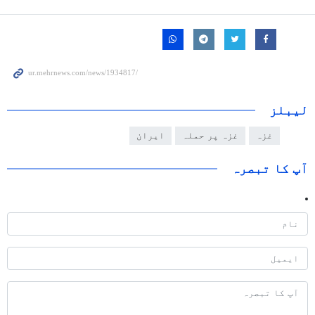
لیبلز
غزہ
غزہ پر حملہ
ایران
آپ کا تبصرہ