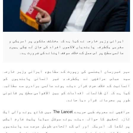
ایرانی وزیر خارجہ نے کہا ہے کہ مخلتف ملکوں پر امریکی و
مغربی یکطرفہ پابندیاں لاکھوں افراد کی جان لے چکی ہیں،
عالمی سطح پر اس عمل کے خلاف موقف اپنانے کی ضرورت ہے۔
مہر خبررساں ایجنسی کی رپورٹ کے مطابق، ایرانی وزیر خارجہ
سید عباس عراقچی نے یکطرفہ، غیر انسانی پابندیوں کو
انسانیت کے خلاف جرم قرار دیتے ہوئے عالمی برادری سے مطالبہ
کیا ہے کہ ان ظالمانہ اقدامات کو بین الاقوامی سطح پر قانونی
طور پر مجرمانہ قرار دیا جائے۔
عراقچی نے معروف طبی جریدے The Lancet میں شائع ہونے والی ایک
تازہ تحقیق کا حوالہ دیتے ہوئے سوشل میڈیا پلیٹ فارم ایکس
پر لکھا کہ امریکہ اور اس کے اتحادی طویل عرصے سے پابندیوں