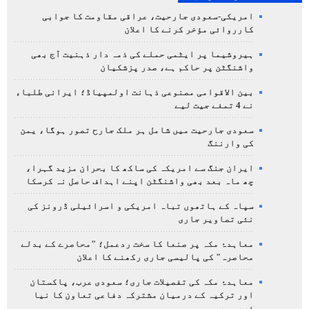
امریکی-سعودی جارحیت، عراقی مقاومت کا جوابی
کارروائی مؤخر کرنے کا اعلان
ہیروشیما پر ایٹمی حملے کی ذمہ دار ذہنیت آج بھی
واشنگٹن پر حاکم ہے، صدر پزشکیان
بین الاقوامی مصنوعی ذہانت اولمپیاڈ؛ ایرانی طلباء
نے 4 تمغے جیت لیے
سعودی جارحیت میں شامل ہر ملک جارح تصور ہوگا، یمن
کی وارننگ
ایران جنگ سے امریکہ کی ساکھ کا بحران مزید گہرا،
چھ ماہ بعد بھی واشنگٹن اپنے اہداف حاصل نہ کرسکا
سپاہ کے ہاتھوں تباہ امریکی و اسرائیلی ڈرونز کی
نئی تصاویر جاری
معاہدۂ مکہ پر صنعا کا سخت ردعمل؛ "محاصرے کے بدلے
محاصرہ" کی پالیسی جاری رکھنے کا اعلان
معاہدۂ مکہ کی تفصیلات جاری؛ سعودی عرب، پاکستان
اور ترکیہ کے درمیان مشترکہ دفاعی تعاون کا نیا
فریم ور