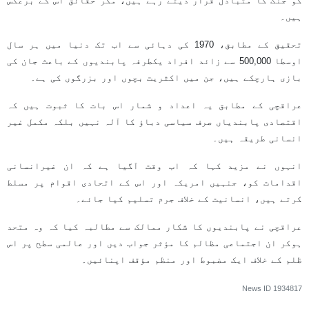
کو جنگ کا متبادل قرار دیتے رہے ہیں، مگر حقائق اس کے برعکس
ہیں۔
تحقیق کے مطابق، 1970 کی دہائی سے اب تک دنیا میں ہر سال
اوسطا 500,000 سے زائد افراد یکطرفہ پابندیوں کے باعث جان کی
بازی ہارچکے ہیں، جن میں اکثریت بچوں اور بزرگوں کی ہے۔
عراقچی کے مطابق یہ اعداد و شمار اس بات کا ثبوت ہیں کہ
اقتصادی پابندیاں صرف سیاسی دباؤ کا آلہ نہیں بلکہ مکمل غیر
انسانی طریقہ ہیں۔
انہوں نے مزید کہا کہ اب وقت آگیا ہے کہ ان غیرانسانی
اقدامات کو، جنہیں امریکہ اور اس کے اتحادی اقوام پر مسلط
کرتے ہیں، انسانیت کے خلاف جرم تسلیم کیا جائے۔
عراقچی نے پابندیوں کا شکار ممالک سے مطالبہ کیا کہ وہ متحد
ہوکر ان اجتماعی مظالم کا مؤثر جواب دیں اور عالمی سطح پر اس
ظلم کے خلاف ایک مضبوط اور منظم مؤقف اپنائیں۔
News ID
1934817