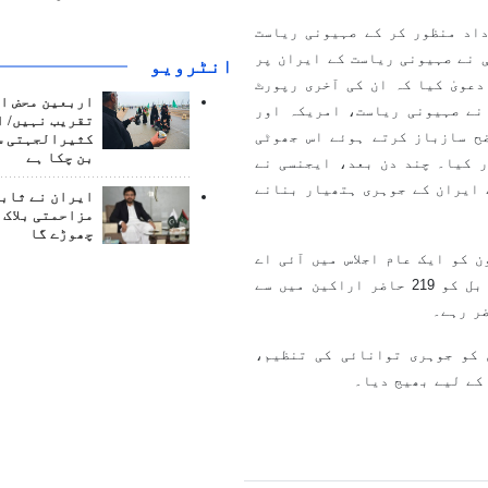
داد منظور کر کے صہیونی ریاست
 نے صہیونی ریاست کے ایران پر
انٹرويو
عویٰ کیا کہ ان کی آخری رپورٹ
اربعین محض ا
نے صہیونی ریاست، امریکہ اور
تقریب نہیں/ ا
ح سازباز کرتے ہوئے اس جھوٹی
کثیرالجہتی س
بن چکا ہے
ر کیا۔ چند دن بعد، ایجنسی نے
 ایران کے جوہری ہتھیار بنانے
ایران نے ثابت
مزاحمتی بلاک 
چھوڑے گا
یتوں کے بعد، ایرانی پارلیمنٹ کے اراکین نے 25 جون کو ایک عام اجلاس میں آئی اے
ای اے کے ساتھ تعاون کو معطل کرنے کے بل کی حمایت کی۔ اس بل کو 219 حاضر اراکین میں سے
ے1 جولائی کو اس قانون کو جوہری توانائی کی تنظیم،
کے لیے بھیج دیا۔