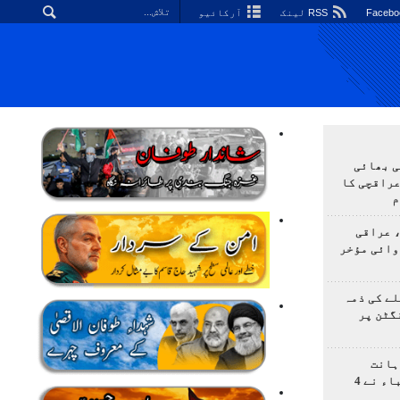
RSS لینک
آرکائیو
ی بھائی
عراقچی کا
م
 عراقی
وائی مؤخر
ے کی ذمہ
گٹن پر
ہانت
اولمپیاڈ؛ ایرانی طلباء نے 4