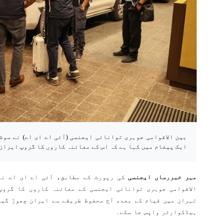
بین الاقوامی جوہری توانائی ایجنسی (آئی اے ای اے) نے سوش
ایک پیغام میں کہا ہے کہ اس کے معائنہ کاروں کا گروپ ایران
مہر خبررساں ایجنسی
کی رپورٹ کے مطابق، آئی اے ای اے نے
الاقوامی جوہری توانائی ایجنسی کے معائنہ کاروں کا گروپ
تہران میں قیام کے بعد، آج محفوظ طریقے سے ایران چھوڑ گیا
ہیڈکوارٹر واپس جا سکے۔