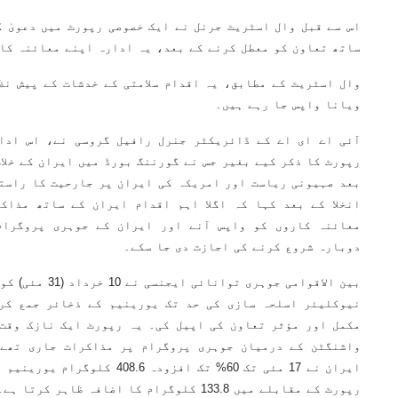
اس سے قبل وال اسٹریٹ جرنل نے ایک خصوصی رپورٹ میں دعویٰ ک
ساتھ تعاون کو معطل کرنے کے بعد، یہ ادارہ اپنے معائنہ کا
وال اسٹریٹ کے مطابق، یہ اقدام سلامتی کے خدشات کے پیش نظ
ویانا واپس جا رہے ہیں۔
آئی اے ای اے کے ڈائریکٹر جنرل رافیل گروسی نے، اس ادا
رپورٹ کا ذکر کیے بغیر جس نے گورننگ بورڈ میں ایران کے خلا
بعد صہیونی ریاست اور امریکہ کی ایران پر جارحیت کا راست
انخلا کے بعد کہا کہ اگلا اہم اقدام ایران کے ساتھ مذاک
معائنہ کاروں کو واپس آنے اور ایران کے جوہری پروگرام
دوبارہ شروع کرنے کی اجازت دی جا سکے۔
بین الاقوامی جوہری
نیوکلیئر اسلحہ سازی کی حد تک یورینیم کے ذخائر جمع کر
مکمل اور مؤثر تعاون کی اپیل کی۔ یہ رپورٹ ایک نازک وقت 
واشنگٹن کے درمیان جوہری پروگرام پر مذاکرات جاری تھے۔
ایران نے 17 مئی تک 60% تک افزودہ
رپورٹ کے مقابلے میں 133.8 کلوگرام کا اضافہ ظاہر کرتا ہے۔