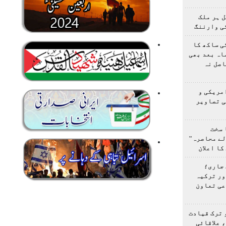
 ہر ملک
ی وارننگ
ی ساکھ کا
اہ بعد بھی
اصل نہ
مریکی و
ی تصاویر
 سخت
لے محاصرہ"
کا اعلان
 جاری؛
ور ترکیہ
عی تعاون
 ترک قیادت
 علاقائی