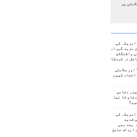
امتی پر
امریکہ کی
 مزید گہرا،
ی واشنگٹن
صل نہ کرسکا
اور سلامتی
اتحاد کیوں
یزر دفاعی
فاع کا نیا
وی؟
امریکہ کی
 شدید
 بعد بھی
 اہداف حاصل