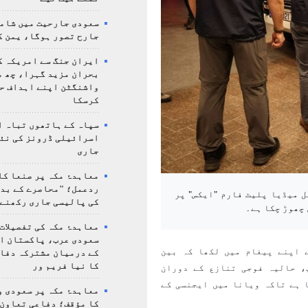
سعودی جارحیت میں شامل
جارح تصور ہوگا، یمن ک
ایران جنگ سے امریکہ ک
بحران مزید گہرا، چھ م
واشنگٹن اپنے اہداف ح
کرسکا
سپاہ کے ہاتھوں تباہ ا
اسرائیلی ڈرونز کی نئ
جاری
معاہدۂ مکہ پر صنعا کا
ردعمل؛ "محاصرے کے بد
ل میڈیا پلیٹ فارم "ایکس" پر
کی پالیسی جاری رکھنے 
 چھوڑ چکا ہے۔
معاہدۂ مکہ کی تفصیلات
سعودی عرب، پاکستان ا
 اپنے پیغام میں لکھا کہ بین
کے درمیان مشترکہ دفا
کا نیا فریم ور
، حالیہ فوجی تنازع کے دوران
 ہے تاکہ ویانا میں ایجنسی کے
معاہدۂ مکہ پر سعودی و
کا مؤقف؛ دفاعی تعاون،