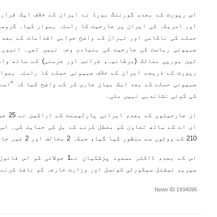
اس رپورٹ کے بعد، گورننگ بورڈ نے ایران کے خلاف ایک قرار
اور امریکہ کی ایران پر جارحیت کا راستہ ہموار کیا۔ گروسی
حملے کی ناکامی اور تہران کے واضح جوابی اقدامات کے بعد د
صہیونی ریاست کی جارحیت کی بنیادی وجہ نہیں تھی۔ انہوں 
تین یورپی ممالک (برطانیہ، فرانس اور جرمنی) کے ساتھ واض
رپورٹ کے ذریعے ایران کے خلاف صہیونی حملے کا راستہ ہموا
صہیونی حملے کے بعد ایک بیان جاری کر کے واضح کیا کہ "اسے
کی کوئی نشاندہی نہیں ملی۔
ان جارح
210 کے ووٹوں سے منظور کیا گیا، جبکہ 2 مخالف اور 2 غیر حاضر رہے۔
اس کے بعد، ڈاکٹر مسعود پزشکیان ن
سپریم نیشنل سیکورٹی کونسل اور وزارت خارجہ کو نافذ کرنے 
News ID
1934096