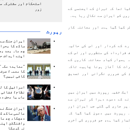
استحکام اور مشترکہ سل
یا تھا کہ تہران کے ایجنسی کے
زور
روں کو ایران سے نکال رہا ہے۔
ر کیا گیا ہے، اور معائنہ کار
رپورٹ
ایران جنگ سے 
رے کے کردار اور اس کی حالیہ
ساکھ کا بحران
چھ ماہ بعد بھ
ف قرارداد کی منظوری اور اس کے
اپنے اہداف حا
ہ ہموار کیا، معائنہ کاروں کے
"معاہدۂ مکہ" 
رات کا آغاز ہونا چاہیے تاکہ
کا معمہ؛ صرف 
 کی ضروری نگرانی اور تصدیق
کافی نہیں؟
اسرائیل کا ل
 توانائی ایجنسی نے 10 خرداد (31 مئی) کو ایک خفیہ رپورٹ میں ایران میں
نظام؛ فضائی د
باب یا محض دع
نے کے دعوے دہرا کر تہران سے
پر جاری کی گئی جب ایران اور
ایران جنگ نے 
 رپورٹ میں دعویٰ کیا گیا کہ
عالمی ساکھ کو
دھچکا، چھ ماہ
 408.6 کلوگرام یورینیم تیار کیا ہے، جو فروری کی آخری
واشنگٹن اپنے
نہ کرسکا