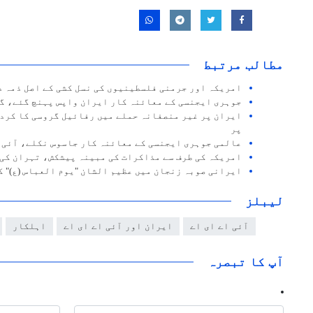
مطالب مرتبط
امریکہ اور جرمنی فلسطینیوں کی نسل کشی کے اصل ذمہ د
جوہری ایجنسی کے معائنہ کار ایران واپس پہنچ گئے، گ
ایران پر غیر منصفانہ حملے میں رفائیل گروسی کا کرد
پر
عالمی جوہری ایجنسی کے معائنہ کار جاسوس نکلے، آئی ا
امریکہ کی طرف سے مذاکرات کی مبینہ پیشکش، تہران کی
ایرانی صوبہ زنجان میں عظیم الشان "یوم العباس (ع)" ک
لیبلز
آئی اے ای اے
ایران اور آئی اے ای اے
اہلکار
آپ کا تبصرہ