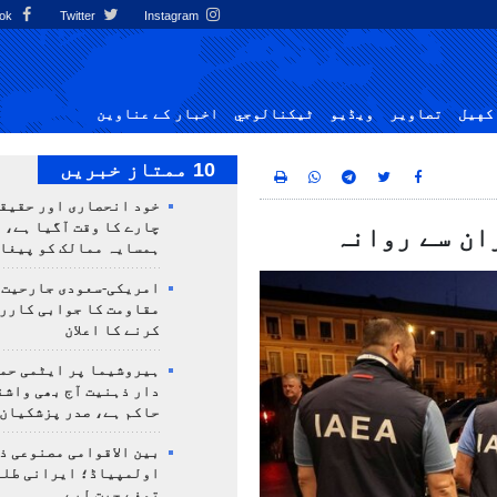
Facebook
Twitter
Instagram
کهيل
تصاوير
ویڈیو
ٹيكنالوجي
اخبار کے عناوین
10 ممتاز خبریں
خود انحصاری اور حقیق
چارے کا وقت آگیا ہے، 
ان سے روانہ
ہمسایہ ممالک کو پیغا
امریکی-سعودی جارحیت،
مقاومت کا جوابی کارر
کرنے کا اعلان
ہیروشیما پر ایٹمی حمل
دار ذہنیت آج بھی واشن
حاکم ہے، صدر پزشکیان
بین الاقوامی مصنوعی ذ
تمغے جیت لیے