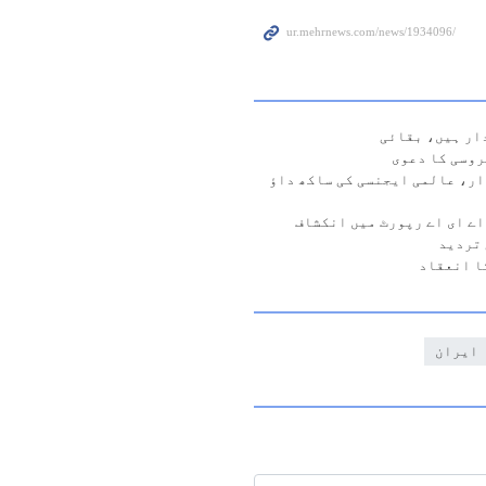
ار ہیں، بقائی
روسی کا دعوی
ار، عالمی ایجنسی کی ساکھ داؤ
ے ای اے رپورٹ میں انکشاف
 تردید
ا انعقاد
ایران