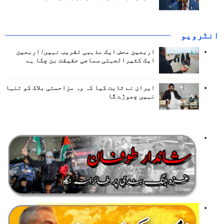
انٹرويو
اربعین محض ایک مذہبی تقریب نہیں/ اربعین
ایک کثیرالجہتی سماجی حقیقت بن چکا ہے
ایران نے ثابت کیا کہ وہ مزاحمتی بلاک کو تنہا
نہیں چھوڑے گا