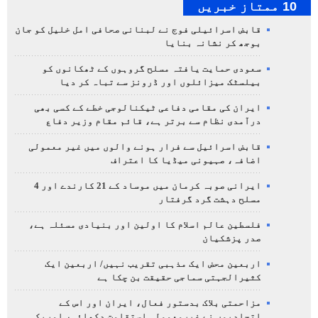
10 ممتاز خبریں
قابض اسرائیلی فوج نے لبنانی صحافی امل خلیل کو جان
بوجھ کر نشانہ بنایا
سعودی حمایت یافتہ مسلح گروہوں کے ٹھکانوں کو
بیلسٹک میزائلوں اور ڈرونز سے تباہ کر دیا
ایران کی مقامی دفاعی ٹیکنالوجی خطے کے کسی بھی
درآمدی نظام سے برتر ہے، قائم مقام وزیر دفاع
قابض اسرائیل سے فرار ہونے والوں میں غیر معمولی
اضافہ، صہیونی میڈیا کا اعتراف
ایرانی صوبہ کرمان میں موساد کے 21 کارندے اور 4
مسلح دہشت گرد گرفتار
فلسطین عالم اسلام کا اولین اور بنیادی مسئلہ ہے،
صدر پزشکیان
اربعین محض ایک مذہبی تقریب نہیں/ اربعین ایک
کثیرالجہتی سماجی حقیقت بن چکا ہے
مزاحمتی بلاک بدستور فعال، ایران اور اس کے
اتحادیوں نے غیرمعمولی استقامت دکھائی، امریکی