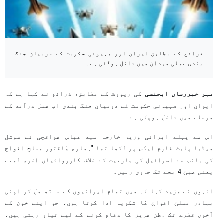
ذرائع کے مطابق ایران اور صہیونی حکومت کے درمیان جنگ
بندی عملی میدان میں داخل ہوگئی ہے۔
مہر خبررساں ایجنسی
کی رپورٹ کے مطابق، ذرائع نے کہا ہے کہ
ایران اور صہیونی حکومت کے درمیان جنگ بندی اب عمل درآمد کے
مرحلے میں داخل ہوچکی ہے۔
اس سے پہلے ایرانی وزیر خارجہ سید عباس عراقچی نے سوشل
میڈیا پلیٹ فارم ایکس پر لکھا تھا "ہماری طاقتور مسلح افواج
کی جانب سے اسرائیل کی جارحیت کے خلاف کارروائیاں آخری لمحے
یعنی صبح 4 بجے تک جاری رہیں۔
انہوں نے مزید کہا کہ میں تمام ایرانیوں کے ساتھ مل کر اپنی
بہادر مسلح افواج کا شکریہ ادا کرتا ہوں، جو اپنے خون کے
آخری قطرے تک وطن عزیز کا دفاع کرنے کے لیے تیار رہتی ہیں،