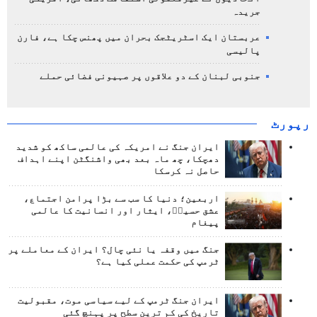
جریدہ
عربستان ایک اسٹریٹجک بحران میں پھنس چکا ہے، فارن
پالیسی
جنوبی لبنان کے دو علاقوں پر صہیونی فضائی حملے
رپورٹ
ایران جنگ نے امریکہ کی عالمی ساکھ کو شدید
دھچکا، چھ ماہ بعد بھی واشنگٹن اپنے اہداف
حاصل نہ کرسکا
اربعین؛ دنیا کا سب سے بڑا پرامن اجتماع،
عشق حسینؑ، ایثار اور انسانیت کا عالمی
پیغام
جنگ میں وقفہ یا نئی چال؟ ایران کے معاملے پر
ٹرمپ کی حکمت عملی کیا ہے؟
ایران جنگ ٹرمپ کے لیے سیاسی موت، مقبولیت
تاریخ کی کم ترین سطح پر پہنچ گئی