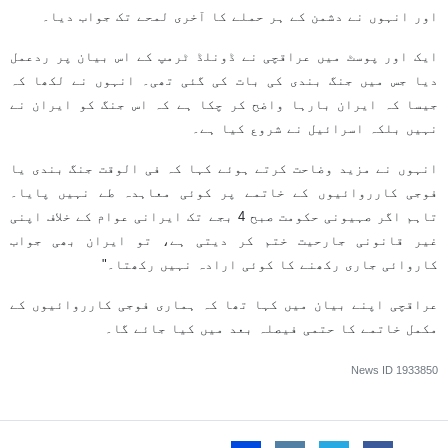
اور انہوں نے دشمن کے ہر حملے کا آخری لمحے تک جواب دیا۔
ایک اور پوسٹ میں عراقچی نے ڈونلڈ ٹرمپ کے اس بیان پر ردعمل
دیا جس میں جنگ بندی کی بات کی گئی تھی۔ انہوں نے لکھا کہ
جیسا کہ ایران بارہا واضح کر چکا ہے کہ اس جنگ کو ایران نے
نہیں بلکہ اسرائیل نے شروع کیا ہے۔
انہوں نے مزید وضاحت کرتے ہوئے کہا کہ فی الوقت جنگ بندی یا
فوجی کارروائیوں کے خاتمے پر کوئی معاہدہ طے نہیں پایا۔
تاہم اگر صہیونی حکومت صبح 4 بجے تک ایرانی عوام کے خلاف اپنی
غیر قانونی جارحیت ختم کر دیتی ہے، تو ایران بھی جواب
کاروائی جاری رکھنے کا کوئی ارادہ نہیں رکھتا۔"
عراقچی اپنے بیان میں کہا تھا کہ ہماری فوجی کارروائیوں کے
مکمل خاتمے کا حتمی فیصلہ بعد میں کیا جائے گا۔
News ID
1933850