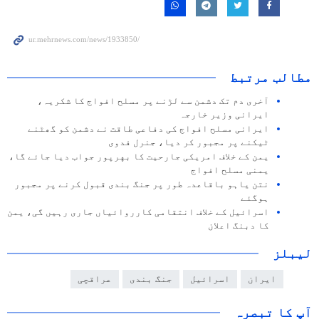
مطالب مرتبط
آخری دم تک دشمن سے لڑنے پر مسلح افواج کا شکریہ،
ایرانی وزیر خارجہ
ایرانی مسلح افواج کی دفاعی طاقت نے دشمن کو گھٹنے
ٹیکنے پر مجبور کر دیا، جنرل فدوی
یمن کے خلاف امریکی جارحیت کا بهرپور جواب دیا جائے گا،
یمنی مسلح افواج
نتن یاہو باقاعدہ طور پر جنگ بندی قبول کرنے پر مجبور
ہوگئے
اسرائیل کے خلاف انتقامی کارروائیاں جاری رہیں گی، یمن
کا دبنگ اعلان
لیبلز
ایران
اسرائیل
جنگ بندی
عراقچی
آپ کا تبصرہ