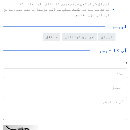
ایران کی ایٹمی سرگرمیوں کا جائزہ لیا جائے گا
طاقت کے بجائے حکمت عملی سے آگے بڑھنا چاہتے ہیں، سابق
ایرانی وزیر خارجہ
لیبلز
ایران
جوہری توانائی
منتقل
آپ کا تبصرہ