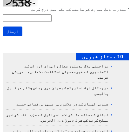
*
مندرجہ ذیل عبارت کو سامنے کے بکس میں درج کریں
ارسال
10 ممتاز خبریں
مزاحمتی بلاک بدستور فعال، ایران اور اس کے
اتحادیوں نے غیرمعمولی استقامت دکھائی، امریکی
جریدہ
عربستان ایک اسٹریٹجک بحران میں پھنس چکا ہے، فارن
پالیسی
جنوبی لبنان کے دو علاقوں پر صہیونی فضائی حملے
لبنان کے ساتھ مذاکرات، اسرائیل نے حزب اللہ کو غیر
مسلح کرنے کی شرط چھوڑ دی، الجزیرہ
تنصیبات پر حملوں سے تیل کی پیداوار متاثر ہوئی،