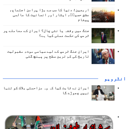
اربعین؛ دنیا کا سب سے بڑا پرامن اجتماع،
عشق حسینؑ، ایثار اور انسانیت کا عالمی
پیغام
جنگ میں وقفہ یا نئی چال؟ ایران کے معاملے پر
ٹرمپ کی حکمت عملی کیا ہے؟
ایران جنگ ٹرمپ کے لیے سیاسی موت، مقبولیت
تاریخ کی کم ترین سطح پر پہنچ گئی
انٹرويو
ایران نے ثابت کیا کہ وہ مزاحمتی بلاک کو تنہا
نہیں چھوڑے گا