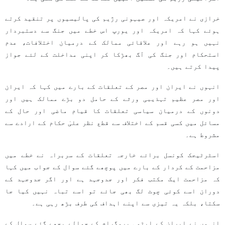
خرازی نے امریکہ اور صیہونی رژیم کی پالیسیوں پر تنقید کرتے
ہوئے کہا کہ امریکہ اور یورپ اس خطے میں جنگ سے دستبردار
نہیں ہو رہے اور علاقائی ممالک کے درمیان اختلافات، عدم
استحکام اور جنگ کی آگ بھڑکا کر اپنی مداخلت کے لئے جواز
پیدا کرتے ہیں۔
انہوں نے ایران اور مصر کے تعلقات کے بارے میں کہا کہ ایران
اور مصر عظیم تہذیبی ورثے کے حامل دو بڑے ممالک ہیں اور
دونوں کے درمیان سیاسی تعلقات کا قیام ماضی اور حال کے
مسائل میں کسی قسم کے اختلاف سے قطع نظر علیٰ حکام کے ارادے سے
مشروط ہے۔
اسٹرٹیجک کونسل برائے خارجہ تعلقات کے سربراہ نے خطے میں
مزاحمت کے کردار کے بارے میں پوچھے گئے سوال کے جواب میں کہا
کہ مزاحمت ایک مکتب فکر اور جدوجہد ہے اور اگر جدوجہد کے
دوران اسے کوئی چوٹ لگ بھی جائے تو اسے تباہ نہیں کیا جا
سکتا، بلکہ یہ تیزی سے اپنے اہداف کی طرف بڑھ رہی ہے۔
انہوں نے ایران کے ایٹمی پروگرام کے حوالے پچھے گئے سوال کے