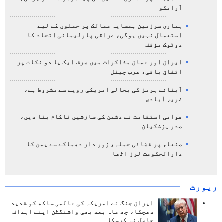
آرامکو
ہماری سرزمین ہمسایہ ممالک پر حملوں کے لیے
استعمال نہیں ہوگی، عراقی پارلیمانی اتحاد کا
دوٹوک مؤقف
ایران اور عمان مذاکرات میں صرف ایک یا دو نکات پر
اتفاق باقی، عرب چینل
آبنائے ہرمز کی بحالی امریکی رویے سے مشروط ہے،
غریب آبادی
عوامی استقامت نے دشمن کی سازشیں ناکام بنا دیں،
صدر پزشکیان
صنعاء پر فضائی حملہ، زور دار دھماکے سے یمن کا
دارالحکومت لرز اٹھا
رپورٹ
ایران جنگ نے امریکہ کی عالمی ساکھ کو شدید
دھچکا، چھ ماہ بعد بھی واشنگٹن اپنے اہداف
حاصل نہ کرسکا