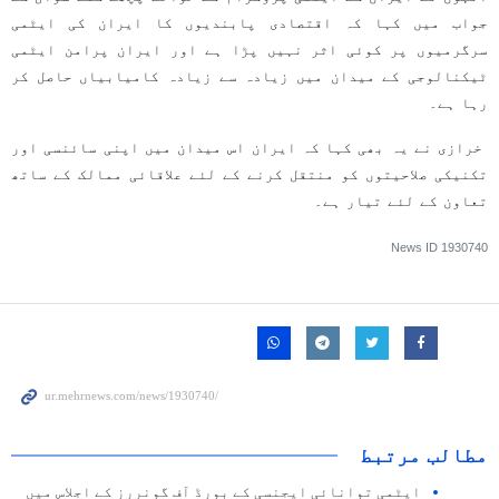
جواب میں کہا کہ اقتصادی پابندیوں کا ایران کی ایٹمی
سرگرمیوں پر کوئی اثر نہیں پڑا ہے اور ایران پرامن ایٹمی
ٹیکنالوجی کے میدان میں زیادہ سے زیادہ کامیابیاں حاصل کر
رہا ہے۔
خرازی نے یہ بھی کہا کہ ایران اس میدان میں اپنی سائنسی اور
تکنیکی صلاحیتوں کو منتقل کرنے کے لئے علاقائی ممالک کے ساتھ
تعاون کے لئے تیار ہے۔
News ID
1930740
مطالب مرتبط
ایٹمی توانائی ایجنسی کے بورڈ آف گونررز کے اجلاس میں