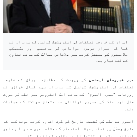
ایران کے خارجہ تعلقات کی اسٹریٹجک کونسل کے سربراہ نے
کہا کہ تہران جوہری توانائی کی سائنسی اور تکنیکی
صلاحیتوں کو منتقل کرنے میں علاقائی ممالک کے ساتھ تعاون
کے لئے تیار ہے۔
مہر خبررساں ایجنسی
کی رپورٹ کے مطابق، ایران کے خارجہ
تعلقات کی اسٹریٹجک کونسل کے سربراہ سید کمال خرازی نے
روزنامہ "مصری الیوم" کے ساتھ ایک انٹرویو میں خطے کی صورت
حال اور ملک کی جوہری توانائی سے متعلق سوالات کے جوابات
دئے۔
انہوں نے خطے کی کشیدہ تاریخ کی طرف اشارہ کرتے ہوئے کہا کہ
مشرق وسطیٰ پر تسلط ہمیشہ استعمار کے مقاصد میں سے رہا ہے اور
اسرائیلی رژیم کی تشکیل انہیں مقاصد کے لئے کی گئی ہے۔