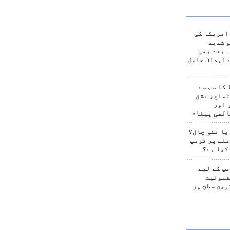
امریکہ کی
 شدید
 بعد بھی
 اہداف حاصل
کا سب سے
تماع، عشق
 اور
المی پیغام
یا نئی چال؟
لے پر ٹرمپ
کیا ہے؟
پ کے لیے
قبولیت
رین سطح پر