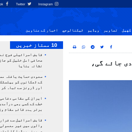
Facebook
Twitter
Instagram
کهيل
تصاوير
ویڈیو
ٹيكنالوجي
اخبار کے عناوین
10 ممتاز خبریں
قابض اسرائیلی فوج نے
صحافی امل خلیل کو جان
دی جائے گی،
نشانہ بنایا
سعودی حمایت یافتہ مس
کے ٹھکانوں کو بیلسٹک
اور ڈرونز سے تباہ کر 
ایران کی مقامی دفاعی
خطے کے کسی بھی درآمدی
برتر ہے، قائم مقام وز
قابض اسرائیل سے فرار 
والوں میں غیر معمولی
صہیونی میڈیا کا اعتر