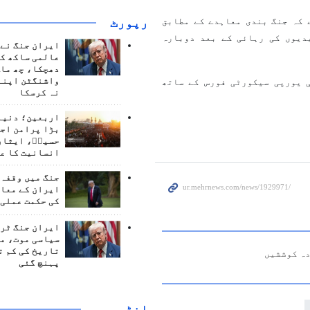
رپورٹ
 کہ جنگ بندی معاہدے کے مطابق
دیوں کی رہائی کے بعد دوبارہ
ایران جنگ نے 
عالمی ساکھ کو
دھچکا، چھ ماہ
واشنگٹن اپنے
 یورپی سیکورٹی فورس کے ساتھ
نہ کرسکا
اربعین؛ دنیا 
بڑا پرامن اج
حسینؑ، ایثار
انسانیت کا ع
جنگ میں وقفہ 
ایران کے معام
کی حکمت عملی 
ایران جنگ ٹرم
سیاسی موت، م
تاریخ کی کم ت
دہ کوششیں
پہنچ گئی
انٹرويو