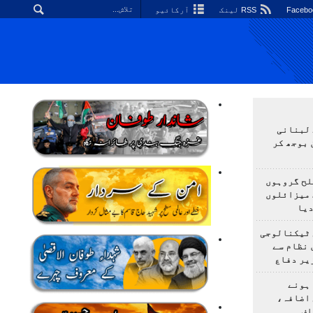
RSS لینک
آرکائیو
 لبنانی
 بوجھ کر
لح گروہوں
 میزائلوں
دیا
 ٹیکنالوجی
 نظام سے
یر دفاع
ہونے
 اضافہ،
اف