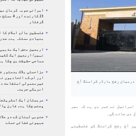
ایرانی صوبہ کرمان میں
21 کارندے اور
گرفتار
فلسطین عالم اسلام کا 
بنیادی مسئلہ ہے، صدر
اربعین محض ایک مذہبی
نہیں/ اربعین ایک کثی
سماجی حقیقت بن چکا ہے
مزاحمتی بلاک بدستور ف
اور اس کے اتحادیوں نے
 درمیان رفح بارڈر کراسنگ آج
غیرمعمولی استقامت د
امریکی جریدہ
عربستان ایک اسٹریٹجک
پھنس چکا ہے، فارن پال
اسرائیل نے خبر دی ہے کہ مصر
ل دی جائے گی۔
جنوبی لبنان کے دو علاق
صہیونی فضائی حملے
ر آج رفح کراسنگ کو فلسطینی