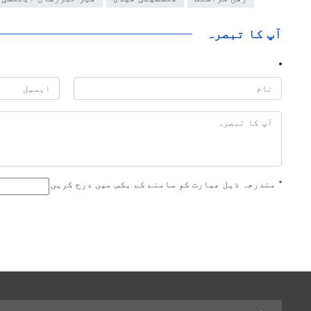
آپ کا تبصرہ
*
مندرجہ ذیل عبارت کو سامنے کے بکس میں درج کریں