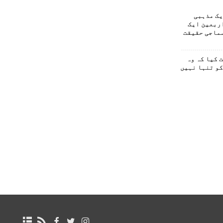
یک مذہبی
ربعین ایک
ماجی حقیقت
 کیا کہ وہ
کو تنہا نہیں