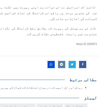
ٹائمز آف اسرائیل نے اس حوالے سے اپنی رپورٹ میں لکھا ہے
غزہ کی جنوبی سرحد پر واقع اس کراسنگ کو تمام خواتین قی
کھولنے کی اجازت دی جائے گی۔
کان ٹی وی چینل کی رپورٹ کے مطابق رفح کراسنگ کی نگرانی
حماس سے غیر وابستہ فلسطینی حکام کریں گے۔
News ID
1929971
مطالب مرتبط
ریاض اور تل ابیب کے درمیان تعلقات کے قیام کی پس پر
لیبلز
رفح کراسنگ
فلسطینی قیدی
مہر خبررساں ایجنسی