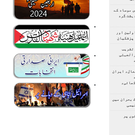
 موساد کے
 4 مسلح دہشت گرد
اولین اور
 پزشکیان
 تقریب
رالجہتی
عال، ایران
کھائی،
 بحران میں
یسی
وں پر