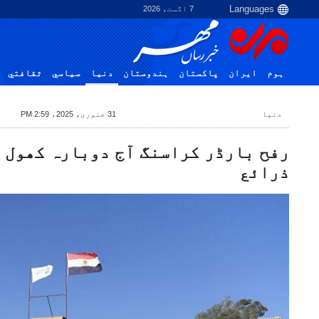
7 اگست، 2026
ہوم
ایران
پاکستان
ہندوستان
دنیا
سياسي
ثقافتي
دنیا
31 جنوری، 2025، 2:59 PM
رفح بارڈر کراسنگ آج دوبارہ کھول 
ذرائع