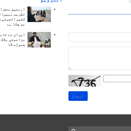
اربعین محض ا
تقریب نہیں/ ا
کثیرالجہتی س
بن چکا ہے
ایران نے ثابت
مزاحمتی بلاک 
چھوڑے گا
ارسال