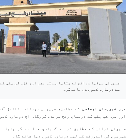
صہیونی میڈیا ذرائع نے بتایا ہے کہ مصر اور غزہ کی پٹی کے
سے دوبارہ کھول دی جائے گی۔
مہر خبررساں ایجنسی
کے مطابق، صہیونی روزنامہ ٹائمز آف 
اور غزہ کی پٹی کے درمیان رفح سرحدی گزرگاہ آج دوبارہ کھو
صہیونی ذرائع کے مطابق غزہ جنگ بندی معاہدے کی بنیاد پ
شہریوں کی آمدورفت کے لیے دوبارہ کھول دیا جائے گا۔