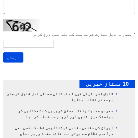
*
مندرجہ ذیل عبارت کو سامنے کے بکس میں درج کریں
ارسال
10 ممتاز خبریں
قابض اسرائیلی فوج نے لبنانی صحافی امل خلیل کو جان
بوجھ کر نشانہ بنایا
سعودی حمایت یافتہ مسلح گروہوں کے ٹھکانوں کو
بیلسٹک میزائلوں اور ڈرونز سے تباہ کر دیا
ایران کی مقامی دفاعی ٹیکنالوجی خطے کے کسی بھی
درآمدی نظام سے برتر ہے، قائم مقام وزیر دفاع