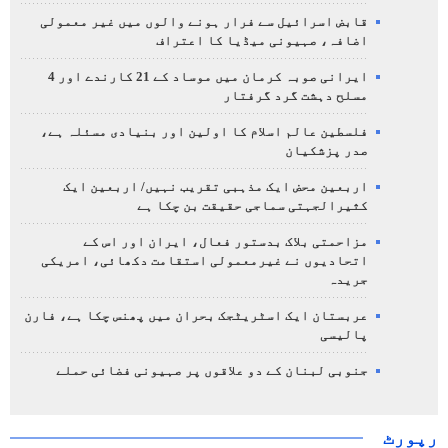
قابض اسرائیل سے فرار ہونے والوں میں غیر معمولی
اضافہ، صہیونی میڈیا کا اعتراف
ایرانی صوبہ کرمان میں موساد کے 21 کارندے اور 4
مسلح دہشت گرد گرفتار
فلسطین عالم اسلام کا اولین اور بنیادی مسئلہ ہے،
صدر پزشکیان
اربعین محض ایک مذہبی تقریب نہیں/ اربعین ایک
کثیرالجہتی سماجی حقیقت بن چکا ہے
مزاحمتی بلاک بدستور فعال، ایران اور اس کے
اتحادیوں نے غیرمعمولی استقامت دکھائی، امریکی
جریدہ
عربستان ایک اسٹریٹجک بحران میں پھنس چکا ہے، فارن
پالیسی
جنوبی لبنان کے دو علاقوں پر صہیونی فضائی حملے
رپورٹ