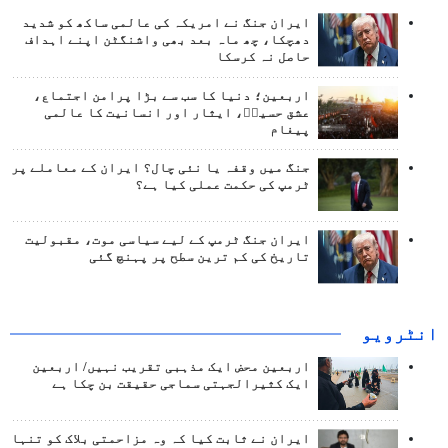
ایران جنگ نے امریکہ کی عالمی ساکھ کو شدید
دھچکا، چھ ماہ بعد بھی واشنگٹن اپنے اہداف
حاصل نہ کرسکا
اربعین؛ دنیا کا سب سے بڑا پرامن اجتماع،
عشق حسینؑ، ایثار اور انسانیت کا عالمی
پیغام
جنگ میں وقفہ یا نئی چال؟ ایران کے معاملے پر
ٹرمپ کی حکمت عملی کیا ہے؟
ایران جنگ ٹرمپ کے لیے سیاسی موت، مقبولیت
تاریخ کی کم ترین سطح پر پہنچ گئی
انٹرويو
اربعین محض ایک مذہبی تقریب نہیں/ اربعین
ایک کثیرالجہتی سماجی حقیقت بن چکا ہے
ایران نے ثابت کیا کہ وہ مزاحمتی بلاک کو تنہا