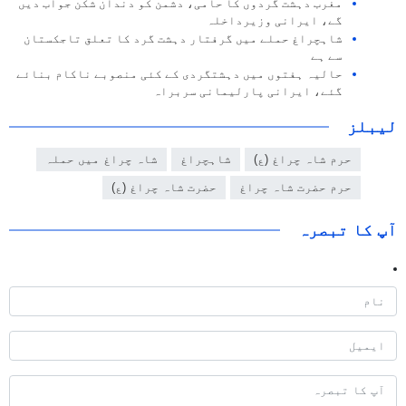
مغرب دہشت گردوں کا حامی، دشمن کو دندان شکن جواب دیں
گے، ایرانی وزیرداخلہ
شاہچراغ حملے میں گرفتار دہشت گرد کا تعلق تاجکستان
سے ہے
حالیہ ہفتوں میں دہشتگردی کے کئی منصوبے ناکام بنائے
گئے، ایرانی پارلیمانی سربراہ
لیبلز
حرم شاہ چراغ (ع)
شاہچراغ
شاہ چراغ میں حملہ
حرم حضرت شاہ چراغ
حضرت شاہ چراغ (ع)
آپ کا تبصرہ