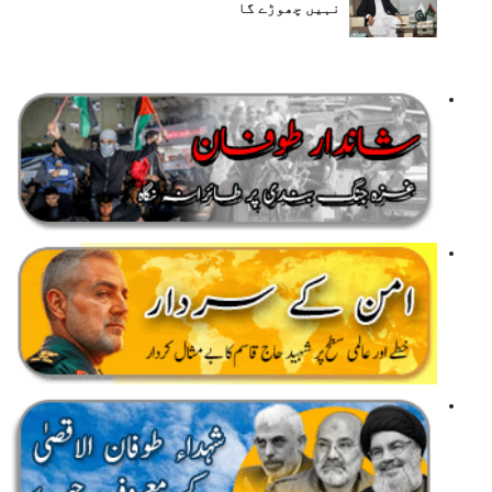
نہیں چھوڑے گا