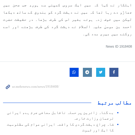
اہلکار نے کہا کہ میں ایک سروس کمپنی سے ہوں، جب صحن میں
جھاڑو دے رہا تھا کہ میں نے دہشت گرد کو بندوق کے ساتھ دیکھا
لیکن میں خوف زدہ ہوئے بغیر اس کی طرف بڑھا۔ در حقیقت حضرت
احمد بن موسیٰ علیہ السلام نے دہشت گرد کی طرف بڑھنے اور اسے
روکنے میں میری مدد کی۔
News ID
1918408
مطالب مرتبط
بے گناہ زائرین پر حملہ ناقابل معافی جرم ہے، ایرانی
ترجمان وزارت خارجہ
شاہ چراغ دہشت گردی کا واقعہ ایرانی عوام کی مظلومیت
کا ایک اور ثبوت