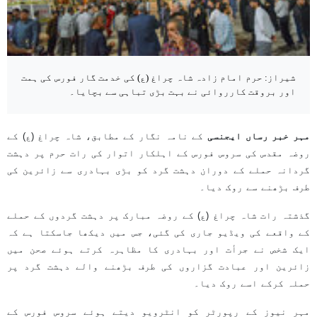
شیراز: حرم امام زادہ شاہ چراغ (ع) کی خدمت گار فورس کی ہمت
اور بروقت کارروائی نے بہت بڑی تباہی سے بچایا۔
مہر خبر رساں ایجنسی
کے نامہ نگار کے مطابق، شاہ چراغ (ع) کے
روضہ مقدس کی سروس فورس کے اہلکار اتوار کی رات حرم پر دہشت
گردانہ حملے کے دوران دہشت گرد کو بڑی بہادری سے زائرین کی
طرف بڑھنے سے روک دیا۔
گذشتہ رات شاہ چراغ (ع) کے روضہ مبارک پر دہشت گردوں کے حملے
کے واقعے کی ویڈیو جاری کی گئی، جس میں دیکھا جاسکتا ہے کہ
ایک شخص نے جرأت اور بہادری کا مظاہرہ کرتے ہوئے صحن میں
زائرین اور عبادت گزاروں کی طرف بڑھنے والے دہشت گرد پر
حملہ کرکے اسے روک دیا۔
مہر نیوز کے رپورٹر کو انٹرویو دیتے ہوئے سروس فورس کے