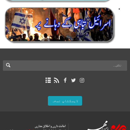
ڈیسکٹاپ نسخہ