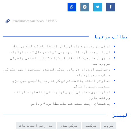
مطالب مرتبط
ترکی میں دوسرے پارلیمانی انتخابات کے لئے پولنگ
ایرانی صدر آیت اللہ رئیسی کی اردوغان کو مبارکباد
صہیونی جارحیت کا مقابلہ کرنے کے لئے اسلامی یکجہتی
ضروری ہے
رجب طیب اردوان دوبارہ ترکی کے صدر منتخب، امیر قطر کی
جانب سے مبارکباد
صدارتی انتخابات سے ترکی کی خارجہ پالیسی میں بڑی
تبدیلی نہیں آئے گی
ترکیہ میں صدارتی اور پارلیمانی انتخابات کیلئے
ووٹنگ جاری
پاکستان، چیف جسٹس کے خلاف مظاہرہ+ ویڈیو
لیبلز
سروے
ترکیہ
ترکی صدر
صدارتی انتخابات