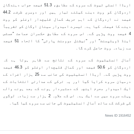
اریڈا انسٹی ٹیوٹ کے سروے کے مطابق، 51.3 فیصد جواب دہندگان
اردوگان کو ووٹ دینے کیلئے تیار ہیں اور دوسری طرف، 44.2
فیصد نے اردوگان کے اہم حریف کمال قلیچدار اوغلو کو ووٹ
دینے کا فیصلہ کیا ہے۔ تیسرے امیدوار سینان اوگان کو تقریباً
4 فیصد ووٹ پڑیں گے۔ اس سروے کے مطابق حکمران جماعت "جسٹس
اینڈ ڈویلپمنٹ" اور "نیشنل موومنٹ پارٹی" کا اتحاد 51 فیصد
سے زیادہ ووٹ حاصل کرے گا۔
آسال انسٹیٹیوٹ کے سروے کے نتائج سے ظاہر ہوتا ہے کہ
اردوگان کو 50.6 فیصد اور کمال قلیچدار اوغلو کو 46.3 فیصد
ووٹ پڑیں گے۔ آریڈا انسٹیٹیوٹ کی جانب سے 25 ہزار افراد کے
درمیان سروے کرایا گیا اور یہ ترکی کے صدارتی انتخابات کے
ایک امیدوار محرم اینچہ کے دستبردار ہونے کے بعد ہونے والے
پہلے سروے میں سے ایک ہے۔ اس کے علاوہ 2 ہزار سے زیادہ لوگوں
کی شرکت کے ساتھ آسال انسٹیٹیوٹ کی جانب سے سروے کیا گیا۔
News ID
1916452