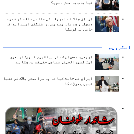
نیا باب یا محض دعوی؟
ایران جنگ نے امریکہ کی عالمی ساکھ کو شدید
دھچکا، چھ ماہ بعد بھی واشنگٹن اپنے اہداف
حاصل نہ کرسکا
انٹرويو
اربعین محض ایک مذہبی تقریب نہیں/ اربعین
ایک کثیرالجہتی سماجی حقیقت بن چکا ہے
ایران نے ثابت کیا کہ وہ مزاحمتی بلاک کو تنہا
نہیں چھوڑے گا