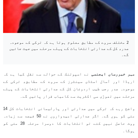
2 مختلف سروے کے مطابق معلوم ہوتا ہے کہ ترکی کے موجودہ
صدر، کل کے صدارتی انتخابات کے پہلے مرحلے میں جیت جائیں
گے۔
مہر خبررساں ایجنسی
نے اسپوتنک کے حوالے سے نقل کیا ہے کہ
اریڈا اور آسال اسٹڈی سینٹرز کے سروے کے مطابق، ترکی کے
موجودہ صدر رجب طیب اردوغان کل کے صدارتی انتخابات کے پہلے
مرحلے میں تھوڑی سی اکثریت سے کامیاب قرار پائیں گے۔
واضح رہے کہ ترکی میں صدارتی اور پارلیمانی انتخابات کل 14
مئی کو ہوں گے۔ اگر صدارتی امیدواروں نے 50 فیصد سے زیادہ
ووٹ حاصل نہیں کئے تو انتخابات کا دوسرا مرحلہ 28 مئی کو
ہوگا۔