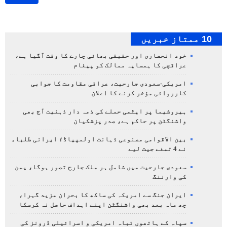
10 ممتاز خبریں
خود انحصاری اور حقیقی بھائی چارے کا وقت آگیا ہے،
عراقچی کا ہمسایہ ممالک کو پیغام
امریکی-سعودی جارحیت، عراقی مقاومت کا جوابی
کارروائی مؤخر کرنے کا اعلان
ہیروشیما پر ایٹمی حملے کی ذمہ دار ذہنیت آج بھی
واشنگٹن پر حاکم ہے، صدر پزشکیان
بین الاقوامی مصنوعی ذہانت اولمپیاڈ؛ ایرانی طلباء
نے 4 تمغے جیت لیے
سعودی جارحیت میں شامل ہر ملک جارح تصور ہوگا، یمن
کی وارننگ
ایران جنگ سے امریکہ کی ساکھ کا بحران مزید گہرا،
چھ ماہ بعد بھی واشنگٹن اپنے اہداف حاصل نہ کرسکا
سپاہ کے ہاتھوں تباہ امریکی و اسرائیلی ڈرونز کی