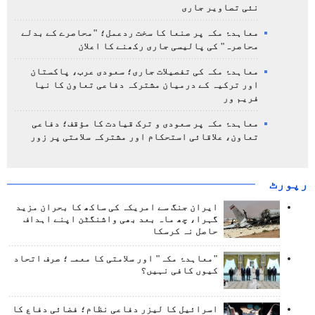
نئی تصاویر جاری
معاہدۂ مکہ پر صنعا کا سخت ردعمل؛ "محاصرے کے بدلے
محاصرہ" کی پالیسی جاری رکھنے کا اعلان
معاہدۂ مکہ کی تفصیلات جاری؛ سعودی عرب، پاکستان
اور ترکیہ کے درمیان مشترکہ دفاعی تعاون کا نیا
فریم ور
معاہدۂ مکہ پر سعودی و ترک قیادت کا مؤقف؛ دفاعی
تعاون، علاقائی استحکام اور مشترکہ سلامتی پر زور
رپورٹ
ایران جنگ سے امریکہ کی ساکھ کا بحران مزید
گہرا، چھ ماہ بعد بھی واشنگٹن اپنے اہداف
حاصل نہ کرسکا
"معاہدۂ مکہ" اور سلامتی کا معمہ؛ صرف اتحاد
کیوں کافی نہیں؟
اسرائیل کا لیزر دفاعی نظام؛ فضائی دفاع کا