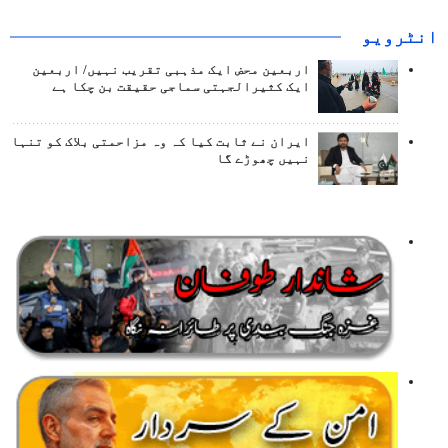
انٹرويو
اربعین محض ایک مذہبی تقریب نہیں/ اربعین
ایک کثیرالجہتی سماجی حقیقت بن چکا ہے
ایران نے ثابت کیا کہ وہ مزاحمتی بلاک کو تنہا
نہیں چھوڑے گا