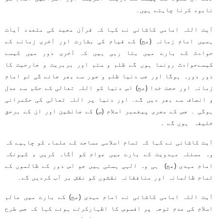
نابود کرنا چاہتے ہیں۔
آیت اللہ امامی کاشانی نے کہا کہ قرآن مجید کی متعدد آیات
ہمیں امام زمانہ (عج) کے قیام کی بشارت اور آخری زمانے کے
حوادث کے بارے میں بتا رہی ہیں کہ آخری دور میں کیسے
کیسےحوادث رونما ہوں گے ظلم و ستم اور بربریت و جارحیت کا
دور دورہ ہوگا اور جب دنیا ظلم و جور سے بھر جائے گی تو امام
زمانہ اور حجت خدا (عج) اس دنیا کو اللہ تعالی کے حکم سے عدل
و انصاف سے بھر دیں گے۔ اور دنیا پر اللہ تعالی کی حکمرانی
ہوگی ۔ جس کے مجری پیغمبر اسلام (ص) کے جانشین اور ان کے برحق
خلیفہ ہوں گے ۔
آیت کاشانی نے کہا کہ تمام اسلامی مساجد کے علماء کو چاہیے کہ
وہ مسئلہ مہدویت کے بارے میں عوام کو آگاہ کریں ، کیونکہ
امام مہدی (عج) ہی وہ الہی ہستی ہیں جو اس دور کے ظالموں کے
تمام ظالمانہ اور منافقانہ نقشوں کو نقش بر آب کردیں گے۔
آیت اللہ امامی کاشانی نے امام مہدی (عج) کے بارے میں عالم
اسلام کی عدم توجہ پر افسوس کا اظہارکرتے ہوئے کہا کہ جس طرح