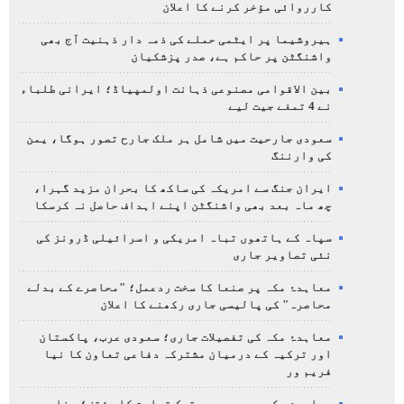
کارروائی مؤخر کرنے کا اعلان
ہیروشیما پر ایٹمی حملے کی ذمہ دار ذہنیت آج بھی
واشنگٹن پر حاکم ہے، صدر پزشکیان
بین الاقوامی مصنوعی ذہانت اولمپیاڈ؛ ایرانی طلباء
نے 4 تمغے جیت لیے
سعودی جارحیت میں شامل ہر ملک جارح تصور ہوگا، یمن
کی وارننگ
ایران جنگ سے امریکہ کی ساکھ کا بحران مزید گہرا،
چھ ماہ بعد بھی واشنگٹن اپنے اہداف حاصل نہ کرسکا
سپاہ کے ہاتھوں تباہ امریکی و اسرائیلی ڈرونز کی
نئی تصاویر جاری
معاہدۂ مکہ پر صنعا کا سخت ردعمل؛ "محاصرے کے بدلے
محاصرہ" کی پالیسی جاری رکھنے کا اعلان
معاہدۂ مکہ کی تفصیلات جاری؛ سعودی عرب، پاکستان
اور ترکیہ کے درمیان مشترکہ دفاعی تعاون کا نیا
فریم ور