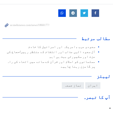
مطالب مرتبط
سعودی عرب ،امریکہ اور اسرائیل کا خادم
آل سعود الہی عذاب اور انتقام کے منتظر رہیں/حجاج کی
عزت اور سکیورٹی بہت ہی اہم
مسلمانوں کو اسلام اور قرآن کے سائے میں اتحاد کی راہ
پر گامزن رہنا چاہیے
لیبلز
ایران
نماز جمعہ
آپ کا تبصرہ