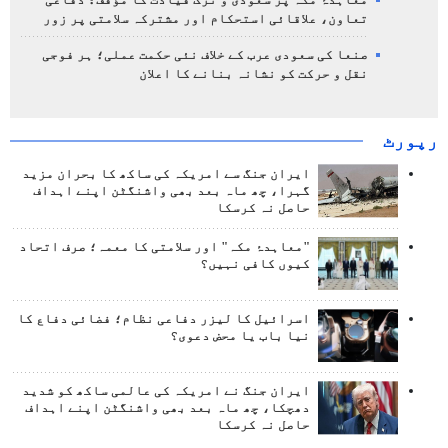
معاہدۂ مکہ پر سعودی و ترک قیادت کا مؤقف؛ دفاعی
تعاون، علاقائی استحکام اور مشترکہ سلامتی پر زور
صنعا کی سعودی عرب کے خلاف نئی حکمت عملی؛ ہر فوجی
نقل و حرکت کو نشانہ بنانے کا اعلان
رپورٹ
ایران جنگ سے امریکہ کی ساکھ کا بحران مزید
گہرا، چھ ماہ بعد بھی واشنگٹن اپنے اہداف
حاصل نہ کرسکا
"معاہدۂ مکہ" اور سلامتی کا معمہ؛ صرف اتحاد
کیوں کافی نہیں؟
اسرائیل کا لیزر دفاعی نظام؛ فضائی دفاع کا
نیا باب یا محض دعوی؟
ایران جنگ نے امریکہ کی عالمی ساکھ کو شدید
دھچکا، چھ ماہ بعد بھی واشنگٹن اپنے اہداف
حاصل نہ کرسکا