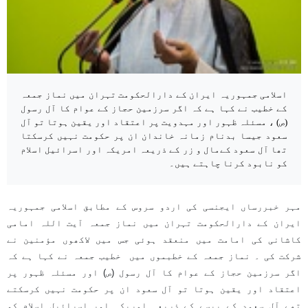
اسلامی جمہوریہ ایران کے دارالحکومت تہران میں نماز جمعہ
کے خطیب نے کہا ہے کہ اگر سرزمین حجاز کے عوام کا آل رسول
(ص) ، مسئلہ ظہور اور مہدویت پر اعتقاد اور یقین ہوتا تو آل
سعود جیسا بدنام زمانہ خاندان ان پر حکومت نہیں کرسکتا
تھا آل سعود کےمال و زر کے ذریعہ امریکہ اور اسرائیل اسلام
کو نابود کرنا چاہتے ہیں۔
مہر خبررساں ایجنسی کی اردو سروس کے مطابق اسلامی جمہوریہ
ایران کے دارالحکومت تہران میں نماز جمعہ آیت اللہ امامی
کاشانی کی امامت میں منعقد ہوئی جس میں لاکھوں مؤمنین نے
شرکت کی ۔ نماز جمعہ کے خطبموں میں خطیب جمعہ نے کہا ہے کہ
اگر سرزمین حجاز کے عوام کا آل رسول (ص) اور مسئلہ ظہور پر
اعتقاد اور یقین ہوتا تو آل سعود ان پر حکومت نہیں کرسکتے
تھے آل سعود کے پیسے کے ذریعہ امریکہ اور اسرائیل اسلام کو