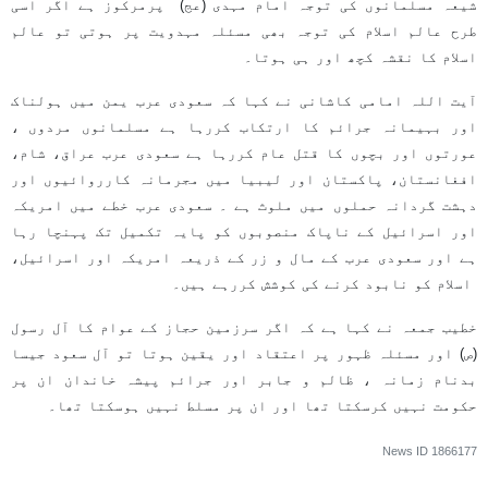
شیعہ مسلمانوں کی توجہ امام مہدی (عج) پرمرکوز ہے اگر اسی
طرح عالم اسلام کی توجہ بھی مسئلہ مہدویت پر ہوتی تو عالم
اسلام کا نقشہ کچھ اور ہی ہوتا۔
آیت اللہ امامی کاشانی نے کہا کہ سعودی عرب یمن میں ہولناک
اور بہیمانہ جرائم کا ارتکاب کررہا ہے مسلمانوں مردوں ،
عورتوں اور بچوں کا قتل عام کررہا ہے سعودی عرب عراق، شام،
افغانستان، پاکستان اور لیبیا میں مجرمانہ کارروائیوں اور
دہشت گردانہ حملوں میں ملوث ہے ۔ سعودی عرب خطے میں امریکہ
اور اسرائیل کے ناپاک منصوبوں کو پایہ تکمیل تک پہنچا رہا
ہے اور سعودی عرب کے مال و زر کے ذریعہ امریکہ اور اسرائیل،
اسلام کو نابود کرنے کی کوشش کررہے ہیں۔
خطیب جمعہ نے کہا ہے کہ اگر سرزمین حجاز کے عوام کا آل رسول
(ص) اور مسئلہ ظہور پر اعتقاد اور یقین ہوتا تو آل سعود جیسا
بدنام زمانہ ، ظالم و جابر اور جرائم پیشہ خاندان ان پر
حکومت نہیں کرسکتا تھا اور ان پر مسلط نہیں ہوسکتا تھا۔
News ID
1866177