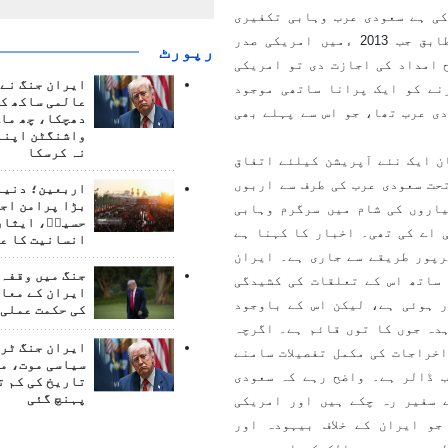
کی ہے سعودی عرب وہابی تکفیری
دہشت گردوں کا بہت بڑا حامی اور مددگار ہے۔ اخبارکے مطابق جب 2013 ءمیں امریکی صدر
رپورٹ
 امداد کی اجازت دی تو امریکی
ایران جنگ نے 
نے کو ایک پرانا ساتھی موجود
عالمی ساکھ کو
ی عرب تھا، جو اس سے پہلے بھی
دھچکا، چھ ماہ
واشنگٹن اپنے
نہ کرسکا
ن ایک نئے آپریشن کیلئے اتفاق
حت سعودی عرب کی طرف سے اربوں
اربعین؛ دنیا 
بڑا پرامن اج
اروں کی شام میں سرگرم وہابی
حسینؑ، ایثار
 اے کی تھی۔ اخبار کا کہنا ہے
انسانیت کا ع
رپور طریقے سے جاری ہے۔ ایران
جنگ میں وقفہ 
ساتھ اس کے تعلقات کی کشیدگی
ایران کے معام
 ہوئی ہے، لیکن اس کے باوجود
کی حکمت عملی 
دہ جوں کا توں قائم ہے۔ اگرچہ
ایران جنگ ٹرم
خراجات کی مکمل تفصیلات سامنے
سیاسی موت، م
 ڈالر ہے۔ واضح رہے کہ سعودی
تاریخ کی کم ت
پہنچ گئی
 سفیر رہ چکے ہیں اور امریکی
و ایران کے خلاف بیہودہ اور