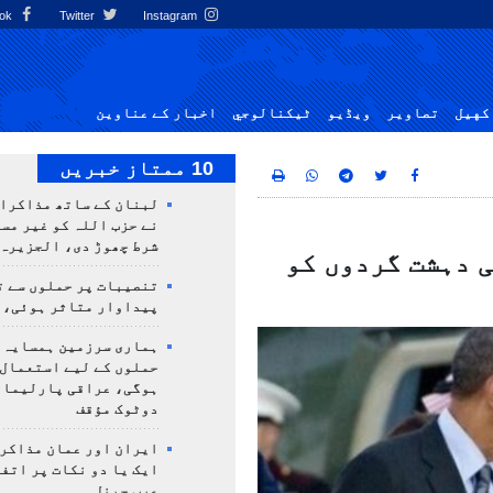
Facebook
Twitter
Instagram
کهيل
تصاوير
ویڈیو
ٹيكنالوجي
اخبار کے عناوین
10 ممتاز خبریں
لبنان کے ساتھ مذاکرا
نے حزب اللہ کو غیر مس
شرط چھوڑ دی، الجزیرہ
 دہشت گردوں کو
تنصیبات پر حملوں سے ت
پیداوار متاثر ہوئی، 
ہماری سرزمین ہمسایہ 
حملوں کے لیے استعمال 
ہوگی، عراقی پارلیمان
دوٹوک مؤقف
ایران اور عمان مذاکرا
ایک یا دو نکات پر اتف
عرب چینل