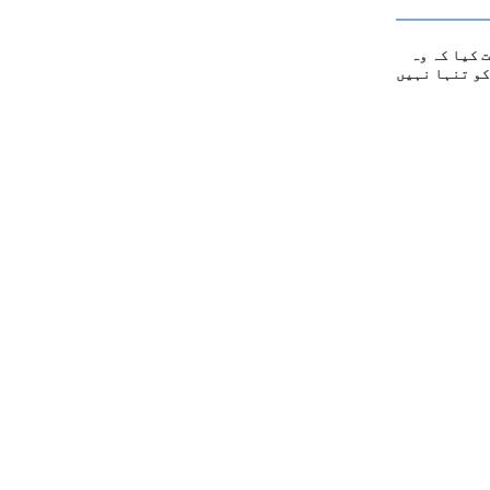
 کیا کہ وہ
کو تنہا نہیں