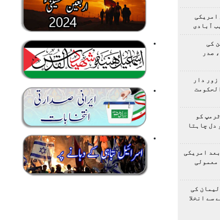
 امریکی
ب آبادی
 کی
 صدر
زور دار
الحکومت
ٹرمپ کو
 دل چاہتا
بعد امریکی
 معمولی
لیمان کی
 سے انخلا