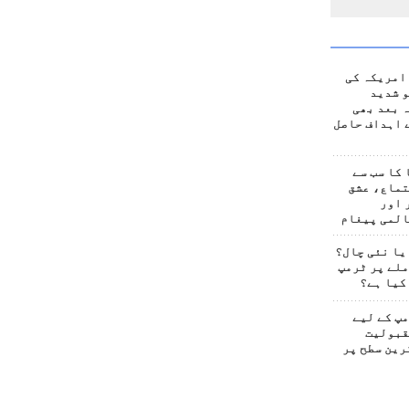
امریکہ کی
 شدید
 بعد بھی
 اہداف حاصل
کا سب سے
تماع، عشق
 اور
المی پیغام
یا نئی چال؟
لے پر ٹرمپ
کیا ہے؟
پ کے لیے
قبولیت
رین سطح پر