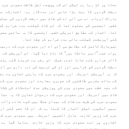
محاذ پر لڑ رہا ہے لیکن اس کے پیچھے اصل طاقت سعودی عرب 
باراک اوبامہ نے سی آئی اے کو شام میں دہشت گردوں کی مسلح
خفیہ ایجنسی کو معلوم تھا کہ اس کام کیلئے مدد فراہم کر
تھا۔ اخبار کے مطابق امریکی خفیہ ایجنسی کا یہ ساتھی سعود
کئی آپریشنز کیلئے مالی مدد فراہم کر چکا تھا۔
نیویارک ٹائمز کے مطابق سی آئی اے اور سعودی عرب کے درمیا
ہوا، جسے ”امبر سائکا مور“ کا نام دیا گیا۔ اس آپریشن کے ت
ڈالر فراہم کئے جانا تھے، جبکہ اس رقم سے خریدے گئے ہتھی
دہشت گردوں کو فراہمی اور ان کی تربیت کی ذمہ داری سی آئی
کہ یہ آپریشن امریکہ اور سعودی عرب کے باہمی تعاون سے بھ
کے ساتھ مغربی طاقتوں کے جوہری معاہدے اور سعودی عرب کے 
کے بعد خطے میں سعودی عرب کی پوزیشن عدم استحکام کی شکار
شام میں امریکہ اور سعودی عرب کے درمیان تعاون کا یہ معاہ
سعودی عرب کی طرف سے شام کے میدان جنگ میں کیے جانے والے ا
نہیں آسکیں، لیکن اخبار کا کہنا ہے کہ ان کا حجم کئی ارب
عرب کے وزیر خارجہ عادل الجبیر امریکہ میں سعودی عرب کے
اشاروں پر اسے سعودی عرب کا وزير خارجہ بنایا گیا ہے ج