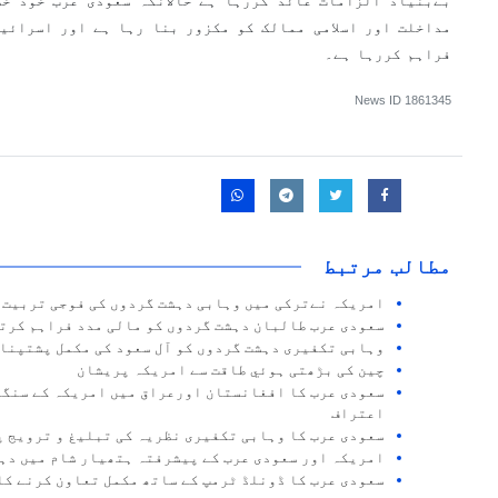
بےبنیاد الزامات عائد کررہا ہے حالانکہ سعودی عرب خود خط
مداخلت اور اسلامی ممالک کو مکزور بنا رہا ہے اور اسرائی
فراہم کررہا ہے۔
News ID
1861345
مطالب مرتبط
امریکہ نےترکی میں وہابی دہشت گردوں کی فوجی تربیت 
سعودی عرب طالبان دہشت گردوں کو مالی مدد فراہم کرتا
وہابی تکفیری دہشت گردوں کو آل سعود کی مکمل پشتپنا
چین کی بڑھتی ہوئي طاقت سے امریکہ پریشان
سعودی عرب کا افغانستان اورعراق میں امریکہ کے سنگي
اعتراف
سعودی عرب کا وہابی تکفیری نظریہ کی تبلیغ و ترویج پر 100 ارب ڈالر سالانہ خ
امریکہ اور سعودی عرب کے پیشرفتہ ہتھیار شام میں دہش
سعودی عرب کا ڈونلڈ ٹرمپ کے ساتھ مکمل تعاون کرنے کا 