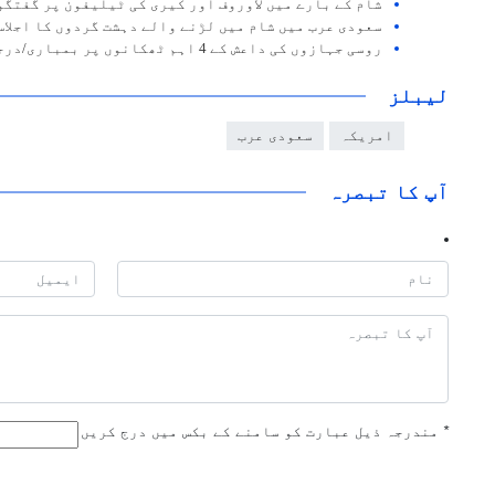
شام کے بارے میں لاوروف اور کیری کی ٹیلیفون پر گفتگو
سعودی عرب میں شام میں لڑنے والے دہشت گردوں کا اجلاس
روسی جہازوں کی داعش کے 4 اہم ٹھکانوں پر بمباری/درجنوں داعشی ہلاک
لیبلز
امریکہ
سعودی عرب
آپ کا تبصرہ
*
مندرجہ ذیل عبارت کو سامنے کے بکس میں درج کریں