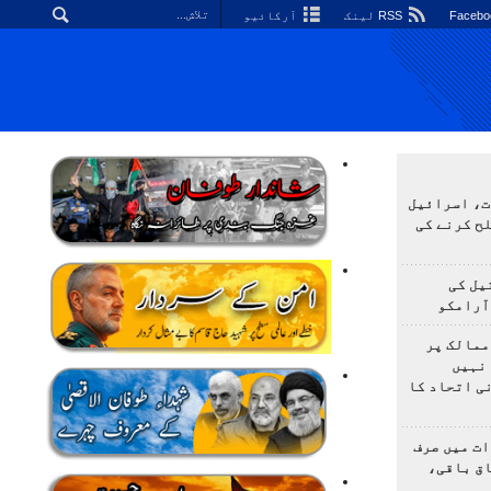
RSS لینک
آرکائیو
ت، اسرائیل
لح کرنے کی
یل کی
آرامکو
ممالک پر
نہیں
ی اتحاد کا
ت میں صرف
اق باقی،