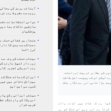
آبنائے ہرمز کی بحالی
رویے سے مشروط ہے، غری
عوامی استقامت نے دشمن
سازشیں ناکام بنا دیں،
پزشکیان
صنعاء پر فضائی حملہ، 
دھماکے سے یمن کا دار
لرز اٹھا
میناب حملے کی وجہ سے 
زور دار تھپڑ مارنے کو
ہے، امریکی تجزیہ کار
دوں کو بظاہر تربیت اوراسلحہ
ایران کے ساتھ جنگ کے 
ہے لیکن اس کے پیچھے اصل طاقت
میزائل ذخائر میں غیر
ہت بڑا حامی اور مددگار ملک
کمی، سی این این
سینئر ایرانی رکنِ پار
امریکا کو وارننگ، خطے
کیا ہے کہ شام میں لڑنے والے
قریب قرار
کرتا ہے اور وہی اس جنگ کو ہر