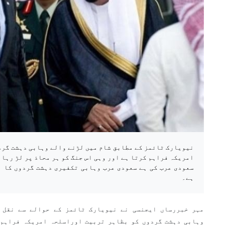
نیویارک ٹائمز کے مطابق شام میں لڑنے والے وہابی دہشت گر
امریکہ فراہم کرتا ہے اور وہی اس جنگ کو ہر محاذ پر لڑ رہا 
سعودی عرب کی ہے سعودی عرب وہابی تکفیری دہشت گردوں کا ب
ہے۔
مہر خبررساں ایجنسی نے نیویارک ٹائمز کے حوالے سے نقل 
وہابی دہشت گردوں کو بظاہر تربیت اوراسلحہ امریکہ فراہم 