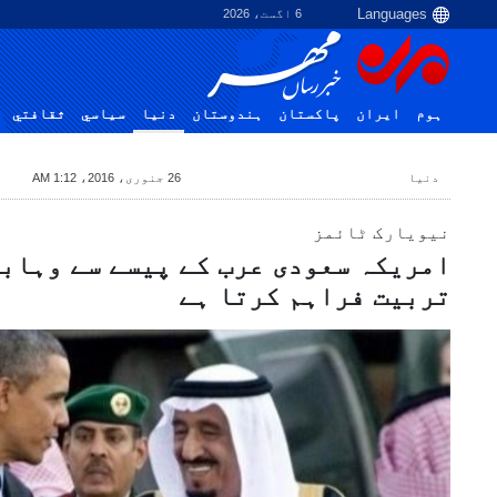
6 اگست، 2026
ہوم
ایران
پاکستان
ہندوستان
دنیا
سياسي
ثقافتي
دنیا
26 جنوری، 2016، 1:12 AM
نیویارک ٹائمز
امریکہ سعودی عرب کے پیسے سے وہابی
تربیت فراہم کرتا ہے