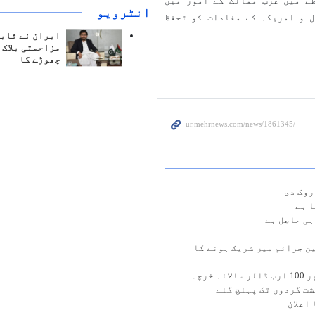
ے میں عرب ممالک کے امور میں
انٹرويو
ل و امریکہ کے مفادات کو تحفظ
ایران نے ثابت
مزاحمتی بلاک 
چھوڑے گا
روک دی
 ہے
ہی حاصل ہے
ن جرائم میں شریک ہونے کا
رچہ
ت گردوں تک پہنچ گئے
اعلان