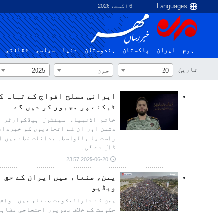
6 اگست، 2026
ہوم
ایران
پاکستان
ہندوستان
دنیا
سياسي
ثقافتي
تاریخ
20
جون
2025
ایرانی مسلح افواج کے تباہ ک
ٹیکنے پر مجبور کر دیں گے
خاتم الانبیاء سینٹرل ہیڈکوارٹر 
دشمن اور ان کے اتحادیوں کو خبردار 
راست یا بالواسطہ مداخلت خطے میں آپ
ڈال دے گی۔
2025-06-20 23:57
یمن، صنعاء میں ایران کے حق 
ویڈیو
یمن کے دارالحکومت صنعاء میں عوام 
حکومت کے خلاف بھرپور احتجاجی مظاہر