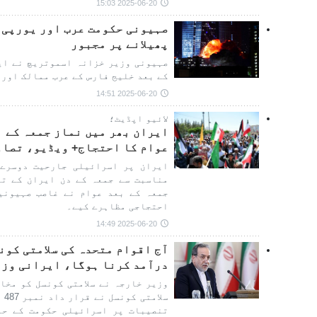
2025-06-20 15:03
صہیونی حکومت عرب اور یورپی 
پھیلانے پر مجبور
صہیونی وزیر خزانہ اسموتریچ نے ای
کے بعد خلیج فارس کے عرب ممالک اور 
2025-06-20 14:51
لائیو اپڈیٹ؛
ایران بھر میں نماز جمعہ کے ب
عوام کا احتجاج+ ویڈیو، تصاو
ایران پر اسرائیلی جارحیت دوسرے 
مناسبت سے جمعہ کے دن ایران کے تم
جمعہ کے بعد عوام نے غاصب صہیونیو
احتجاجی مظاہرے کیے۔
2025-06-20 14:49
درآمد کرنا ہوگا، ایرانی وزی
وزیر خارجہ نے سلامتی کونسل کو مخاط
تنصیبات پر اسرائیلی حکومت کے حم