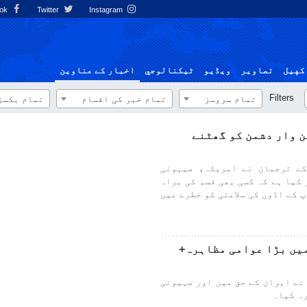
Facebook
Twitter
Instagram
کهيل
تصاوير
ویڈیو
ٹيكنالوجي
اخبار کے عناوین
Filters
تمام سروسز
تمام خبر کی اقسام
تمام بکسز
ن وار دشمن کو گھٹنے
کے ترجمان نے امریکہ، صیہونی
کیا ہے کہ کسی بھی قسم کی براہ
 کے اڈوں کی سلامتی کو خطرے میں
میں بڑا عوامی مظاہرہ+
نے ایران کے حق میں اور صہیونی
ہ کیا۔