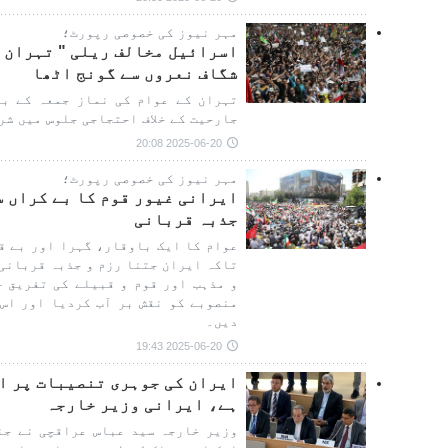
مہر نیوز کی خصوصی رپورٹ؛
اسرائیل مخالف ریلی " تہران ع
شگاف نعروں سے گونج اٹھا
تہران کے عوام کی نماز جمعہ کے بع
جارحیت کے خلاف احتجاجی جلوس میں شر
2025-06-20 20:08
مہر نیوز کی خصوصی رپورٹ؛
ایرانی غیور قوم کا بے کراں س
جذبہ قربانی
عوام کا ایک باوقار، گہرا اور بے ق
تاکہ ایران جتنا رزم و جذبہ قربانی 
و مذہب اور قوم و قبیلے کی تفریق خ
منصوبے کو نقش بر آب کردیا اور اس 
دیں۔
2025-06-20 19:43
ایران کی جوہری تنصیبات پر ا
ہے، ایرانی وزیر خارجہ
وزیر خارجہ سید عباس عراقچی نے جنی