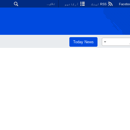
RSS لینک
آرکائیو
Today News