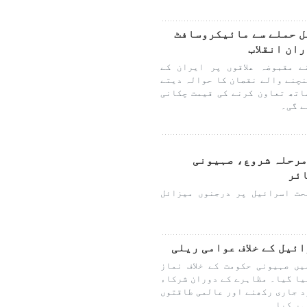
ل حملے سے مائیکروسافٹ
ان انقلاب
 کے ترجمان نے مقبوضہ علاقوں پر ایران کے
چنے والے نقصان کا حوالہ دیتے
اتھ تعاون کرنے کی قیمت چکانی
ے گی۔
ق3 آپریشن کا 16واں مرحلہ شروع، صہیونی
ائر
3 آپریشن کے تحت اسرائیل پر درجنوں میزائل
ئیل کے خلاف عوامی ریلی
ں صہیونی حکومت کے خلاف نماز
یا گیا۔ مظاہرے کے دوران شرکاء
د جاری رکھنے اور عالمی طاقتوں
ہر کیا۔