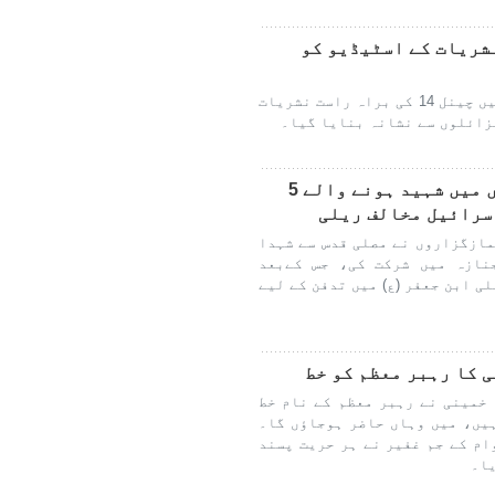
 14 کی لائیو نشریات کے اسٹیڈیو کو
الجزیرہ نے رپورٹ کیا ہے کہ حیفا میں چینل 14 کی براہ راست نشریات
زائلوں سے نشانہ بنایا گیا۔
قم المقدسہ میں صہیونی حملوں میں شہید ہونے والے 5
سرائیل مخالف ریلی
مازگزاروں نے مصلی قدس سے شہدا
تشییع جنازہ میں شرکت کی، جس کےبعد
ی ابن جعفر (ع) میں تدفن کے لیے
 کا رہبر معظم کو خط
 خمینی نے رہبر معظم کے نام خط
یں، میں وہاں حاضر ہوجاؤں گا۔
ام کے جم غفیر نے ہر حریت پسند
یا۔