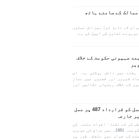
ممالک کے سامنے ہاتھ
ران کے تابڑ توڑ میزائل حملوں
یورپ سے تعاون کی اپیل کی ہے۔
عد صہیونی حکومت کے خلاف
یر
ہفتے میں داخل ہوگئی ہے۔ اس
ام شہروں اور قصبوں میں نماز
ں کے خلاف ریلیاں نکالیں اور
آج اقوام متحدہ کی سلامتی کونسل کو قرارداد 487 پر عمل
ر خارجہ
ب کر کے لکھا : اقوام متحدہ کی
سلامتی کونسل نے قرار داد نمبر 487 کو سنہ 1981ء میں عراق کی جوہری
لے کے جواب میں متفقہ طور پر