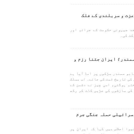
زت و سربلندی کے فلک
د صیہونی حکومت کے جرائم اور
کت کی۔
مندر؛ ایران جتنا رزم و
ابو سمندر سڑکوں پر امڈ آیا ہے
کی تاریخ ثبت کی جائے۔ اب مسلک
تم ہوگئی، اسی چیز نے دشمن کے
کی سازشوں کی جڑیں کاٹ کر رکھ
سرائیلی حملہ جنگی جرم
وا اجلاس میں کہا کہ ایران پر