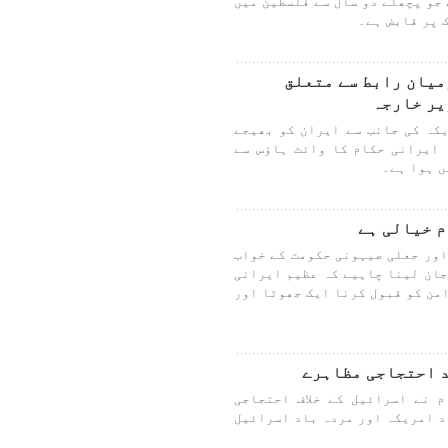
 جو پچھلے دو سال سے فلسطین میں
 پر قابض ہے۔
میان رابط سے متعلق
یر خارجہ
کہ کی جانب سے ایران کو بھیجے
ایرانی حکام کا وائٹ ہاؤس سے
ں ہوا ہے۔
م خیالی ہے
اور جعلی صیہونی حکومت کے خواب
جان لینا چاہیے کہ عظیم ایرانی
من کو قبول کرنا ایک جھوٹا اور
د احتجاجی مظاہرے
 نے اسرائیل کے خلاف احتجاجی
د امریکہ اور مردہ باد اسرائیل