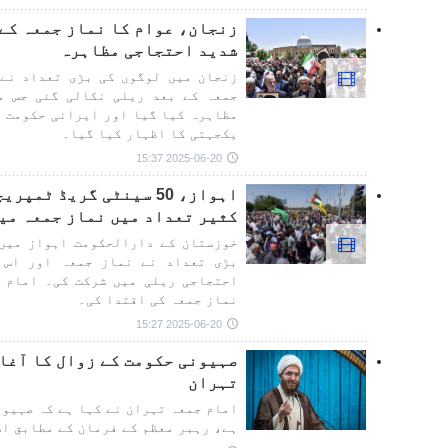
زنجان، عوام کا نماز جمعہ کے 
شدید احتجاجی مظاہرہ
زنجان میں لوگوں کی بڑی تعداد نے 
جمعہ کے بعد ریلی نکالی گئی جس می
مظاہرہ کیا گیا اور ایرانی حکومت ا
یکجہتی کا اظہار کیا گیا۔
2025-06-20 15:37
اہواز، 50 سینٹی گریڈ ٹ
کثیر تعداد میں نماز جمعہ می
خوزستان کے دارالحکومت اہواز میں 
بڑی تعداد نے نماز جمعہ اور اس ک
احتجاجی ریلی میں شرکت کی۔ امام ج
نماز جمعہ کی اقتدا کی۔
2025-06-20 15:27
صہیونی حکومت کے زوال کا آغا
تہران
امام جمعہ تہران نے کہا ہے کہ صہیون
ہے، رہبر معظم کے فرمان کے مطابق اس