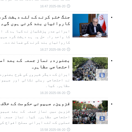
2025-06-20 16:47
جنگ ختم کرنے کے لئے دہشت گر
کاروائیاں بند کرنی ہوں گی، 
ایرانی صدر پزشکیان نے کہا ہے کہ ای
کا واحد راہ حل یہ ہے دہشت گرد صہیو
کاروائیاں بند کرنے کی ضمانت دے۔
2025-06-20 16:27
بجنورد، نماز جمعہ کے بعد اسر
احتجاجی مظاہرہ
ایران کے دیگر شہروں کی طرح بجنورد 
نے احتجاجی ریلی نکالی اور صہیونی
مظاہرہ کیا۔
2025-06-20 16:20
قزوین، صہیونی حکومت کے خلاف
قزوین میں نماز جمعہ کے بعد صہیون
احتجاجی مظاہرہ کیا۔ نماز جمعہ ک
حملوں کے لئے ایرانی مسلح افواج کی 
2025-06-20 15:58