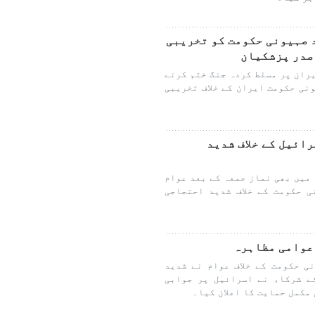
د صہیونی حکومت کو تخریبی
صدر پزشکیان
ران پر مسلط کردہ جنگ ختم کرنے
نی حکومت ایران کے خلاف تخریبی
ائیل کے خلاف شدید
میں بھی نماز جمعہ کے بعد عوام
 حکومت کے خلاف شدید احتجاجی
 عوامی مظاہرہ
ی حکومت کے خلاف عوام نے شدید
ے شرکاء نے اسرائیل پر جوابی
مکمل حمایت کا اعلان کیا۔