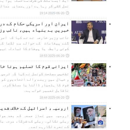
ایک ایسے ملک کی طرف سے حملہ ہوا ہے
نسل کشی کر رہا ہے اور ہمسایہ ممالک
2025-06-20 19:14
ایران اور امریکی حکام کے در
خبریں بے بنیاد ہیں، نائب وز
نائب وزیر خارجہ نے نے کہا کہ امری
گئے پیغامات کے حوالے سے لکھا کہ 
کوئی رابطہ یا پیغام کا تبادلہ نہی
2025-06-20 18:53
ایرانی قوم کا تسلیم ہونا خا
تشخیص مصلحت کونسل نے کہا کہ ٹرمپ 
و خیال میں رہنے والے اتحادیوں کو 
قوم کا ہتھیار ڈالنا یا مسلط کردہ ا
ناقابل تعبیر خواب ہے۔
2025-06-20 18:44
ارومیہ، اسرائیل کے خلاف شدی
ارومیہ میں نماز جمعہ کے بعد عوام
ریلی نکالی۔ ریلی کے شرکاء مردہ با
کے نعرے لگارہے تھے۔