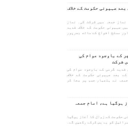
بعد صہیونی حکومت کے خلاف
نماز جمعہ میں شرکت کی۔ نماز
ں صہیونی حکومت کے خلاف شدید
ور مسلح افواج کے ساتھ بھرپور
مپریچر کے باوجود عوام کی
ں شرکت
شدید گرمی کے باوجود عوام کی
ے بعد صہیونی حکومت کے خلاف
معہ نے ہتھیار جسم پر سجا کر
ز ہوگیا ہے، امام جمعہ
ی حکومت کے زوال کا آغاز ہوگیا
رائیل کو بے بس کرکے رکھیں گے۔