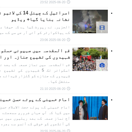
2025-06-20 23:52
اسرائیل کے چینل
نشانہ بنایا گیا+ ویڈیو
کے ہیڈکوارٹر کو آئی آر جی سی کے می
2025-06-20 23:06
شہیدوں کی تشییع جنازہ اور ا
قم المقدسہ میں نماز جمعہ کے بعد ن
اسکوائر تک 5 شہیدوں کی 
شہیدوں کے جنازے کو گلزار شہدائے عل
منتقل کیا۔
2025-06-20 21:10
امام خمینی کے پوتے حسن خمینی
امام خمینی کے پوتے حجت الاسلام حسن
میں کہا کہ آپ جہاں ضروری سمجھتے ہ
آج نماز جمعہ کے بعد ریلیوں میں عو
کی آنکھوں کو خوشی کے آنسو سے بھرد
2025-06-20 20:55