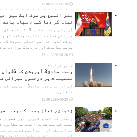
2025-06-20 17:40
بئر السبع پر صرف ایک میزائی
تباہ کر دیا گیا، سپاہ پاسدار
آپریشن وعدہ صادق 3
میزائل حملے سے مائیکروسافٹ کو پہن
ہوئے لکھا کہ اسرائیلی حکومت کے س
پڑتی ہے! سخت اور دردناک سزا دی جائ
2025-06-20 17:11
لائیو اپڈیٹ؛
وعدہ صاد
تنصیبات پر درجنوں میزائل ف
ایران نے وعدہ صادق
داغے ہیں۔
2025-06-20 16:48
زنجان، نماز جمعہ کے بعد اسرا
زنجان کے تمام شہروں اور قصوبں می
جمعہ کے بعد شدید احتجاجی مظاہرہ ک
نے امریکہ اور اسرائیل کے ساتھ نبر
کے سامنے استقامت دکھانے کا عزم ظا