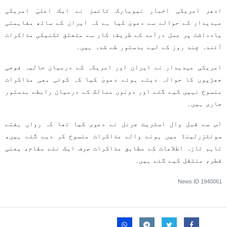
ادھر امریکی اخبار نیویارک ٹائمز نے ایک اعلیٰ امریکی
عہدیدار کے حوالے سے دعویٰ کیا ہے کہ ایران کے ساتھ مفاہمتی
یادداشت پر عمل درآمد کے طریقۂ کار سے متعلق تکنیکی مذاکرات
آئندہ چند روز کے لیے بدستور طے شدہ ہیں۔
امریکی عہدیدار نے ایران اور امریکہ کے درمیان حالیہ فوجی
جھڑپوں کا حوالہ دیتے ہوئے دعویٰ کیا کہ کوئی بھی مذاکرات
منسوخ نہیں کیے گئے اور دونوں ممالک کے درمیان رابطے بدستور
جاری ہیں۔
اس سے قبل وال اسٹریٹ جرنل نے دعوی کیا تھا کہ رواں ہفتے
سوئٹزرلینڈ میں ہونے والے مذاکرات منسوخ کر دیے گئے ہیں،
تاہم تازہ اطلاعات کے مطابق مذاکرات صرف ایک نئے مقام، یعنی
قطر، منتقل کیے گئے ہیں۔
News ID
1940061