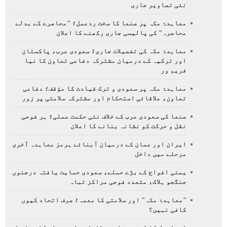
نئی تصاویر جاری
معاہدۂ مکہ پر صنعا کا سخت ردعمل؛ "محاصرے کے بدلے
محاصرہ" کی پالیسی جاری رکھنے کا اعلان
معاہدۂ مکہ کی تفصیلات جاری؛ سعودی عرب، پاکستان
اور ترکیہ کے درمیان مشترکہ دفاعی تعاون کا نیا
فریم ور
معاہدۂ مکہ پر سعودی و ترک قیادت کا مؤقف؛ دفاعی
تعاون، علاقائی استحکام اور مشترکہ سلامتی پر زور
صنعا کی سعودی عرب کے خلاف نئی حکمت عملی؛ ہر فوجی
نقل و حرکت کو نشانہ بنانے کا اعلان
ایران اور عمان کے درمیان آبنائے ہرمز معاہدہ آخری
مرحلے میں داخل
یمنی افواج کے بڑے حملے، سعودی حمایت یافتہ درجنوں
جنگجو ہلاک، متعدد فوجی مراکز تباہ
"معاہدۂ مکہ" اور سلامتی کا معمہ؛ صرف اتحاد کیوں
کافی نہیں؟