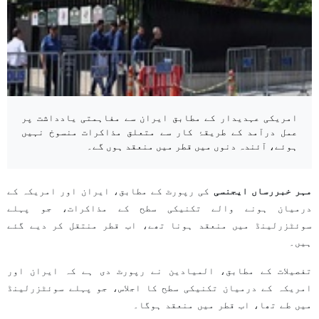
امریکی عہدیدار کے مطابق ایران سے مفاہمتی یادداشت پر
عمل درآمد کے طریقۂ کار سے متعلق مذاکرات منسوخ نہیں
ہوئے، آئندہ دنوں میں قطر میں منعقد ہوں گے۔
مہر خبررساں ایجنسی
کی رپورٹ کے مطابق، ایران اور امریکہ کے
درمیان ہونے والے تکنیکی سطح کے مذاکرات، جو پہلے
سوئٹزرلینڈ میں منعقد ہونا تھے، اب قطر منتقل کر دیے گئے
ہیں۔
تفصیلات کے مطابق، المیادین نے رپورٹ دی ہے کہ ایران اور
امریکہ کے درمیان تکنیکی سطح کا اجلاس، جو پہلے سوئٹزرلینڈ
میں طے تھا، اب قطر میں منعقد ہوگا۔