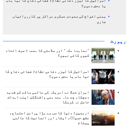
اسرائیل کا لیزر دفاعی نظام؛ فضائی دفاع کا نیا باب
یا محض دعوی؟
یمنی افواج کی سعودی عسکری مراکز پر کارروائیاں
جاری
رپورٹ
"معاہدۂ مکہ" اور سلامتی کا معمہ؛ صرف اتحاد
کیوں کافی نہیں؟
اسرائیل کا لیزر دفاعی نظام؛ فضائی دفاع کا
نیا باب یا محض دعوی؟
ایران جنگ نے امریکہ کی عالمی ساکھ کو شدید
دھچکا، چھ ماہ بعد بھی واشنگٹن اپنے اہداف
حاصل نہ کرسکا
اربعین؛ دنیا کا سب سے بڑا پرامن اجتماع،
عشق حسینؑ، ایثار اور انسانیت کا عالمی
پیغام