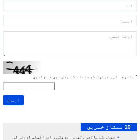
*
مندرجہ ذیل عبارت کو سامنے کے بکس میں درج کریں
ارسال
10 ممتاز خبریں
سپاہ کے ہاتھوں تباہ امریکی و اسرائیلی ڈرونز کی