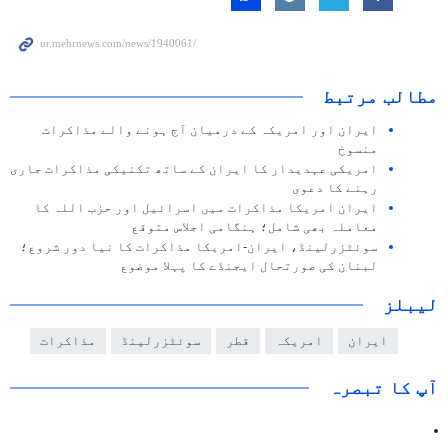
مطالب مرتبط
ایران اور امریکہ کے درمیان آج ہونے والے مذاکرات
منسوخ
امریکی عہدیدار کا ایران کے ساتھ تکنیکی مذاکرات جاری
رہنے کا دعوی
ایران امریکا مذاکرات میں اسرائیل اور حزب اللہ کا
معاملہ بھی شامل؛ ہنگامی اجلاس متوقع
سوئٹزرلینڈ، ایران-امریکا مذاکرات کا نیا دور شروع؛
لبنان کی صورتحال ایجنڈے کا پہلا موضوع
لیبلز
ایران
امریکہ
قطر
سوئٹزرلینڈ
مذاکرات
آپ کا تبصرہ