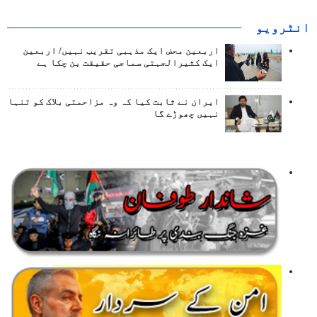
انٹرويو
اربعین محض ایک مذہبی تقریب نہیں/ اربعین
ایک کثیرالجہتی سماجی حقیقت بن چکا ہے
ایران نے ثابت کیا کہ وہ مزاحمتی بلاک کو تنہا
نہیں چھوڑے گا