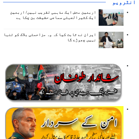
انٹرويو
اربعین محض ایک مذہبی تقریب نہیں/ اربعین
ایک کثیرالجہتی سماجی حقیقت بن چکا ہے
ایران نے ثابت کیا کہ وہ مزاحمتی بلاک کو تنہا
نہیں چھوڑے گا