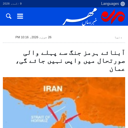
9 اگست، 2026
دنیا
26 جون، 2026، 10:16 PM
آبنائے ہرمز جنگ سے پہلے والی
صورتحال میں واپس نہیں جائے گی،
عمان