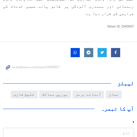
رہنمائی اور سمندری آلودگی پر قابو پانے جیسی خدمات کی
فراہمی کو قرار دیا ہے۔
News ID
1940007
لیبلز
عمان
آبنائے ہرمز
یورپی ممالک
خلیج فارس
آپ کا تبصرہ