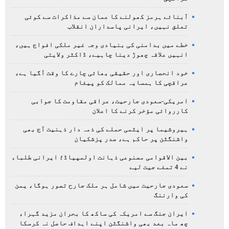
آبنائے ہرمز کھولنے کا عمان سے مذاکرات سے کوئی
تعلق نہیں، ایرانی پاسداران انقلاب
خطے میں بدامنی کی بنیادی وجہ غیر ملکی افواج ہیں،
انہیں علاقہ چھوڑ دینا چاہیے، ڈاکٹر ولایتی
خود انحصاری اور حقیقی بھائی چارے کا وقت آگیا ہے،
عراقچی کا ہمسایہ ممالک کو پیغام
امریکی-سعودی جارحیت، عراقی مقاومت کا جوابی
کارروائی مؤخر کرنے کا اعلان
ہیروشیما پر ایٹمی حملے کی ذمہ دار ذہنیت آج بھی
واشنگٹن پر حاکم ہے، صدر پزشکیان
بین الاقوامی مصنوعی ذہانت اولمپیاڈ؛ ایرانی طلباء
نے 4 تمغے جیت لیے
سعودی جارحیت میں شامل ہر ملک جارح تصور ہوگا، یمن
کی وارننگ
ایران جنگ سے امریکہ کی ساکھ کا بحران مزید گہرا،
چھ ماہ بعد بھی واشنگٹن اپنے اہداف حاصل نہ کرسکا