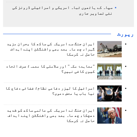
سپاہ کے ہاتھوں تباہ امریکی و اسرائیلی ڈرونز کی
نئی تصاویر جاری
رپورٹ
ایران جنگ سے امریکہ کی ساکھ کا بحران مزید
گہرا، چھ ماہ بعد بھی واشنگٹن اپنے اہداف
حاصل نہ کرسکا
"معاہدۂ مکہ" اور سلامتی کا معمہ؛ صرف اتحاد
کیوں کافی نہیں؟
اسرائیل کا لیزر دفاعی نظام؛ فضائی دفاع کا
نیا باب یا محض دعوی؟
ایران جنگ نے امریکہ کی عالمی ساکھ کو شدید
دھچکا، چھ ماہ بعد بھی واشنگٹن اپنے اہداف
حاصل نہ کرسکا