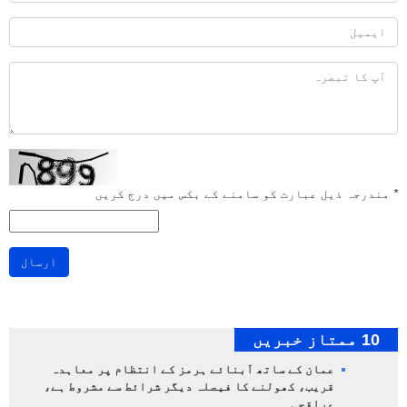
*
مندرجہ ذیل عبارت کو سامنے کے بکس میں درج کریں
ارسال
10 ممتاز خبریں
عمان کے ساتھ آبنائے ہرمز کے انتظام پر معاہدہ
قریب، کھولنے کا فیصلہ دیگر شرائط سے مشروط ہے،
عراقچی