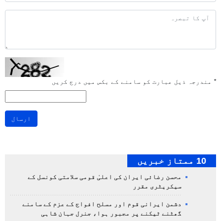
*
مندرجہ ذیل عبارت کو سامنے کے بکس میں درج کریں
ارسال
10 ممتاز خبریں
محسن رضائی ایران کی اعلیٰ قومی سلامتی کونسل کے
سیکریٹری مقرر
دشمن ایرانی قوم اور مسلح افواج کے عزم کے سامنے
گھٹنے ٹیکنے پر مجبور ہوا، جنرل جہان شاہی