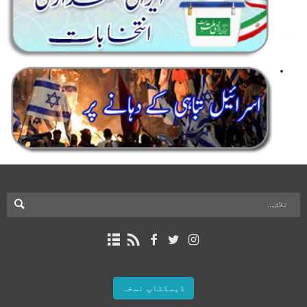
ڈیسکٹاپ نسخہ