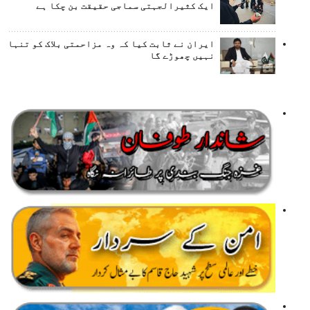
ایک کثیرالجہتی سماجی حقیقت بن چکا ہے
ایران نے ثابت کیا کہ وہ مزاحمتی بلاک کو تنہا
نہیں چھوڑے گا