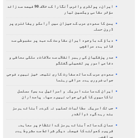
ایران، پولٹری وائرس آنگارا کے خلاف 90 فیصد سے زائد
مؤثر مقامی ویکسین تیار
یمن کا سعودی عرب کے جیزان میں آرامکو ریفائنری پر
ڈرون حملہ
دباؤ کے باوجود ایران مقاومت کے عہد پر مضبوطی سے
قائم ہے، عراقچی
صدر پزشکیان کی رہبر انقلاب سے ملاقات، ملکی معاشی و
دفاعی امور پر تفصیلی گفتگو
سعودی عرب کے ساتھ سفارت کاری نتیجہ خیز نہیں، فوجی
جواب ضروری ہے، عراقی رہنما
ایران کے سامنے امریکہ و اسرائیل بے بس؛ مسلسل
ناکامیوں کا کوئی جواب نہیں، سپاہ پاسداران
جب تک امریکہ مطالبات تسلیم نہ کرے، آبنائے ہرمز
بند رہے گی، ذوالقدر
عمان کے ساتھ آبنائے ہرمز کے انتظام پر معاہدہ
قریب، کھولنے کا فیصلہ دیگر شرائط سے مشروط ہے،
عراقچی