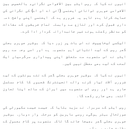
انہوں نے کہا کہ روس ایٹم بین الاقوامی نگرانی، بالخصوص بین
الاقوامی جوہری توانائی ایجنسی (آئی اے ای اے) کی نگرانی کی
حمایت کرتا ہے، تاہم یہ ضروری ہے کہ ایجنسی اپنی واضح ذمہ
داری قبول کرے اور تنازع سے وابستہ تمام فریقوں کے مفادات
کو مدنظر رکھتے ہوئے غیر جانبدارانہ کردار ادا کرے۔
الیکسی لیخاچیوف نے اس بات پر زور دیا کہ بوشہر جوہری بجلی
گھر روس کے لیے انتہائی اہم منصوبہ ہے اور اسی وجہ سے روس
ایٹم نے اس منصوبے سے متعلق اپنی پیداواری سرگرمیاں ایک
لمحے کے لیے بھی معطل نہیں کیں۔
انہوں نے کہا کہ بوشہر جوہری بجلی گھر کے نئے یونٹوں کے لیے
ضروری آلات تیار کرنے والے انجینئرنگ شعبوں کا کام مسلسل
جاری ہے اور روس اس منصوبے میں ایران کے ساتھ اپنا تعاون
آئندہ بھی جاری رکھے گا۔
روس ایٹم کے سربراہ نے مزید بتایا کہ جیسے جیسے سکیورٹی کی
صورتحال بہتر ہوگی، روسی ماہرین کو مرحلہ وار دوبارہ بوشہر
جوہری بجلی گھر بھیجا جائے گا تاکہ منصوبے پر کام معمول کے
مطابق جاری رہ سکے۔