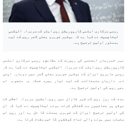
روسی سرکاری ایٹمی کارپوریشن روس ایٹم کے سربراہ الیکسی
لیخاچیوف نے کہا ہے کہ بوشہر جوہری بجلی گھر روس کے لیے
بدستور اولین ترجیح ہے۔
مہر خبررساں ایجنسی کی رپورٹ کے مطابق، روسی سرکاری ایٹمی
کارپوریشن روس ایٹم کے سربراہ الیکسی لیخاچیوف نے کہا ہے کہ
روسی ماہرین ایران کے بوشہر جوہری بجلی گھر میں دوبارہ اپنی
ذمہ داریاں سنبھالنے کے لیے تیار ہیں، جبکہ یہ منصوبہ اب
بھی روس کی اولین ترجیح ہے۔
بدھ کے روز روس کے شہر قازان میں روس۔ایشین سربراہ اجلاس کے
موقع پر صحافیوں سے گفتگو کرتے ہوئے لیخاچیوف نے کہا کہ ان
کی اولین ترجیح ایران کے جوہری مسئلے کا حل ہے اور روس اس
سلسلے میں ہونے والی تمام کوششوں کا خیرمقدم کرتا ہے۔