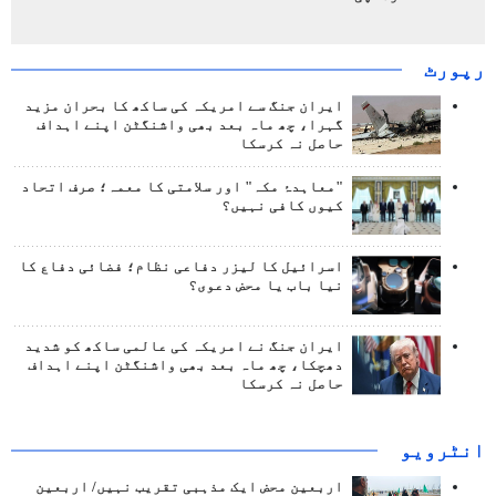
رپورٹ
ایران جنگ سے امریکہ کی ساکھ کا بحران مزید
گہرا، چھ ماہ بعد بھی واشنگٹن اپنے اہداف
حاصل نہ کرسکا
"معاہدۂ مکہ" اور سلامتی کا معمہ؛ صرف اتحاد
کیوں کافی نہیں؟
اسرائیل کا لیزر دفاعی نظام؛ فضائی دفاع کا
نیا باب یا محض دعوی؟
ایران جنگ نے امریکہ کی عالمی ساکھ کو شدید
دھچکا، چھ ماہ بعد بھی واشنگٹن اپنے اہداف
حاصل نہ کرسکا
انٹرويو
اربعین محض ایک مذہبی تقریب نہیں/ اربعین