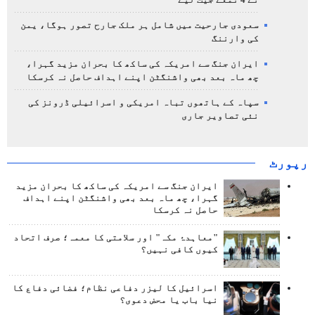
نے 4 تمغے جیت لیے
سعودی جارحیت میں شامل ہر ملک جارح تصور ہوگا، یمن
کی وارننگ
ایران جنگ سے امریکہ کی ساکھ کا بحران مزید گہرا،
چھ ماہ بعد بھی واشنگٹن اپنے اہداف حاصل نہ کرسکا
سپاہ کے ہاتھوں تباہ امریکی و اسرائیلی ڈرونز کی
نئی تصاویر جاری
رپورٹ
ایران جنگ سے امریکہ کی ساکھ کا بحران مزید
گہرا، چھ ماہ بعد بھی واشنگٹن اپنے اہداف
حاصل نہ کرسکا
"معاہدۂ مکہ" اور سلامتی کا معمہ؛ صرف اتحاد
کیوں کافی نہیں؟
اسرائیل کا لیزر دفاعی نظام؛ فضائی دفاع کا
نیا باب یا محض دعوی؟