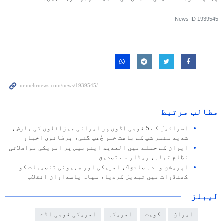
News ID
1939545
مطالب مرتبط
اسرائیل کے 5 فوجی اڈوں پر ایرانی میزائلوں کی بارش،
شدید سنسر شپ کے باعث خبر چُھپ گئی، برطانوی اخبار
ایران کے حملے میں العدید ایئربیس پر امریکی مواصلاتی
نظام تباہ، ریڈار سے تصدیق
آپریشن وعدہ صادق4، امریکی اور صہیونی تنصیبات کو
کھنڈرات میں تبدیل کردیا، سپاہ پاسداران انقلاب
لیبلز
ایران
کویت
امریکہ
امریکی فوجی اڈے