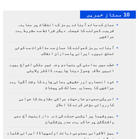
10 ممتاز خبریں
عمان کے ساتھ آبنائے ہرمز کے انتظام پر معاہدہ
قریب، کھولنے کا فیصلہ دیگر شرائط سے مشروط ہے،
عراقچی
آبنائے ہرمز کھولنے کا عمان سے مذاکرات سے کوئی
تعلق نہیں، ایرانی پاسداران انقلاب
خطے میں بدامنی کی بنیادی وجہ غیر ملکی افواج ہیں،
انہیں علاقہ چھوڑ دینا چاہیے، ڈاکٹر ولایتی
خود انحصاری اور حقیقی بھائی چارے کا وقت آگیا ہے،
عراقچی کا ہمسایہ ممالک کو پیغام
امریکی-سعودی جارحیت، عراقی مقاومت کا جوابی
کارروائی مؤخر کرنے کا اعلان
ہیروشیما پر ایٹمی حملے کی ذمہ دار ذہنیت آج بھی
واشنگٹن پر حاکم ہے، صدر پزشکیان
بین الاقوامی مصنوعی ذہانت اولمپیاڈ؛ ایرانی طلباء