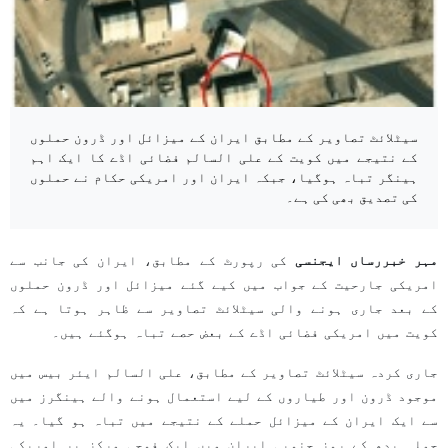
سیٹلائٹ تصاویر کے مطابق ایران کے میزائل اور ڈرون حملوں
کے نتیجے میں کویت کے علی السالم فضائی اڈے کا ایک اہم
ہینگر تباہ ہوگیا، جبکہ ایران اور امریکی حکام نے حملوں
کی تصدیق بھی کی ہے۔
مہر خبررساں ایجنسی
کی رپورٹ کے مطابق، ایران کی جانب سے
امریکی جارحیت کے جواب میں کیے گئے میزائل اور ڈرون حملوں
کے بعد جاری ہونے والی سیٹلائٹ تصاویر سے ظاہر ہوتا ہے کہ
کویت میں امریکی فضائی اڈے کے بعض حصے تباہ ہوگئے ہیں۔
جاری کردہ سیٹلائٹ تصاویر کے مطابق، علی السالم ایئر بیس میں
موجود ڈرون اور طیاروں کے لیے استعمال ہونے والے ہینگرز میں
سے ایک ایران کے میزائل حملے کے نتیجے میں تباہ ہو گیا۔ یہ
حملہ بدھ کے روز جنوبی ایران میں ایک فوجی مرکز پر امریکی