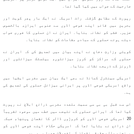
جارحیت کے جواب میں کیا گیا تھا۔
رپورٹ کے مطابق گزشتہ رات امریکہ نے ایک بار پھر کویت اور
بحرین میں قائم اپنے فوجی اڈوں سے جنوبی ایران، بالخصوص
جزیرہ قشم کو نشانہ بنایا۔ ایران نے ان حملوں کا فوری جواب
دیتے ہوئے حملوں کے مبادی مقامات کو نشانہ بنایا۔
کویتی وزارتِ دفاع نے اپنے بیان میں تصدیق کی کہ ایران نے
حملوں کے مراکز کو کروز میزائلوں، بیلسٹک میزائلوں اور
ڈرونز کے ذریعے نشانہ بنایا۔
امریکی سینٹرل کمانڈ نے بھی ایک بیان میں مغربی ایشیا میں
واقع امریکی فوجی اڈوں پر ایرانی میزائل حملوں کی تصدیق کی
ہے۔
اس سے قبل بی بی سی سمیت متعدد مغربی ذرائع ابلاغ نے رپورٹ
کیا تھا کہ ایرانی حملوں کے نتیجے میں خطے میں موجود تقریباً
20 امریکی فوجی اڈوں کو کروڑوں ڈالر کا نقصان پہنچا، جبکہ
ان ذرائع نے بتایا تھا کہ امریکی حکام اپنے فوجی اڈوں کو
پہنچنے والے حقیقی نقصان کی تفصیلات چھپا رہے ہیں۔