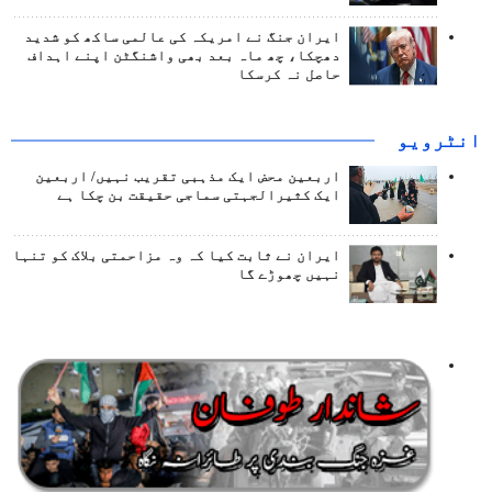
ایران جنگ نے امریکہ کی عالمی ساکھ کو شدید
دھچکا، چھ ماہ بعد بھی واشنگٹن اپنے اہداف
حاصل نہ کرسکا
انٹرويو
اربعین محض ایک مذہبی تقریب نہیں/ اربعین
ایک کثیرالجہتی سماجی حقیقت بن چکا ہے
ایران نے ثابت کیا کہ وہ مزاحمتی بلاک کو تنہا
نہیں چھوڑے گا