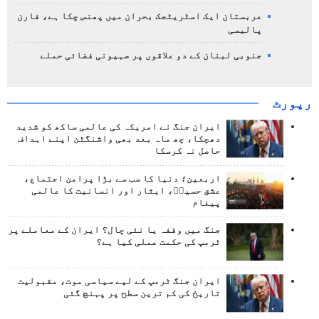
عربستان ایک اسٹریٹجک بحران میں پھنس چکا ہے، فارن
پالیسی
جنوبی لبنان کے دو علاقوں پر صہیونی فضائی حملے
رپورٹ
ایران جنگ نے امریکہ کی عالمی ساکھ کو شدید
دھچکا، چھ ماہ بعد بھی واشنگٹن اپنے اہداف
حاصل نہ کرسکا
اربعین؛ دنیا کا سب سے بڑا پرامن اجتماع،
عشق حسینؑ، ایثار اور انسانیت کا عالمی
پیغام
جنگ میں وقفہ یا نئی چال؟ ایران کے معاملے پر
ٹرمپ کی حکمت عملی کیا ہے؟
ایران جنگ ٹرمپ کے لیے سیاسی موت، مقبولیت
تاریخ کی کم ترین سطح پر پہنچ گئی