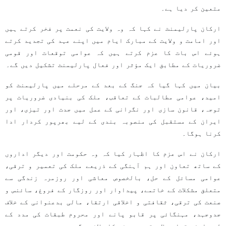
متعین کر دیا ہے۔
ارکان پارلیمنٹ نے کہا کہ وہ ولایت کی نعمت پر فخر کرتے ہیں
اور امامت و ولایت کے مبارک ایام میں اپنے عہد کی تجدید کرتے
ہوئے اس بات کا عزم کرتے ہیں کہ عوامی توقعات اور قومی
ضروریات کے مطابق ایک مؤثر اور فعال پارلیمنٹ تشکیل دیں گے۔
بیان میں کہا گیا کہ جنگ کے بعد کے مرحلے میں پارلیمنٹ کو
امید، عوامی مطالبات کے تعاقب، ملک کی بنیادی ضروریات پر
توجہ، قانون سازی اور نگرانی کے عمل میں جدت اور تیزی، اور
ایران کے مستقبل کی منصوبہ بندی کے لیے بھرپور کردار ادا
کرنا ہوگا۔
ارکان نے اس عزم کا اظہار کیا کہ وہ حکومت اور دیگر اداروں
کے ساتھ تعاون اور ہم آہنگی کے ذریعے ملک کی تعمیر و ترقی،
عوامی مسائل کے حل، بالخصوص معاشی اور روزمرہ زندگی سے
متعلق مشکلات کے خاتمے، پیداوار اور روزگار کے فروغ، سائنس و
صنعت کی ترقی، ثقافتی و اخلاقی ارتقا، مالی بدعنوانی کے خلاف
جدوجہد، مہنگائی پر قابو پانے اور محروم طبقات کی مدد کے