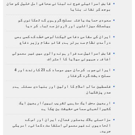
قابض اسرائیلی فوج نے لبنانی صحافی امل خلیل کو جان
بوجھ کر نشانہ بنایا
سعودی حمایت یافتہ مسلح گروہوں کے ٹھکانوں کو
بیلسٹک میزائلوں اور ڈرونز سے تباہ کر دیا
ایران کی مقامی دفاعی ٹیکنالوجی خطے کے کسی بھی
درآمدی نظام سے برتر ہے، قائم مقام وزیر دفاع
قابض اسرائیل سے فرار ہونے والوں میں غیر معمولی
اضافہ، صہیونی میڈیا کا اعتراف
ایرانی صوبہ کرمان میں موساد کے 21 کارندے اور 4
مسلح دہشت گرد گرفتار
فلسطین عالم اسلام کا اولین اور بنیادی مسئلہ ہے،
صدر پزشکیان
اربعین محض ایک مذہبی تقریب نہیں/ اربعین ایک
کثیرالجہتی سماجی حقیقت بن چکا ہے
مزاحمتی بلاک بدستور فعال، ایران اور اس کے
اتحادیوں نے غیرمعمولی استقامت دکھائی، امریکی
جریدہ