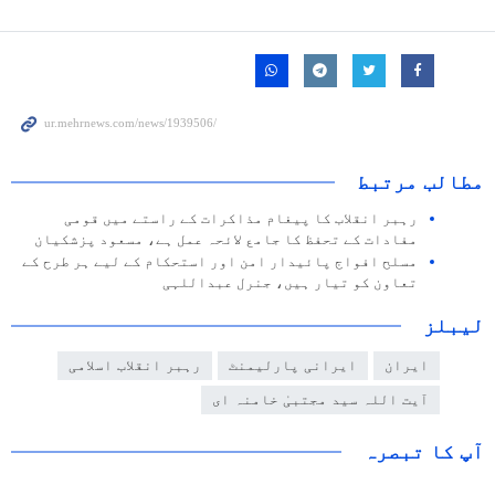
مطالب مرتبط
رہبر انقلاب کا پیغام مذاکرات کے راستے میں قومی
مفادات کے تحفظ کا جامع لائحہ عمل ہے، مسعود پزشکیان
مسلح افواج پائیدار امن اور استحکام کے لیے ہر طرح کے
تعاون کو تیار ہیں، جنرل عبداللہی
لیبلز
ایران
ایرانی پارلیمنٹ
رہبر انقلاب اسلامی
آیت اللہ سید مجتبیٰ خامنہ ای
آپ کا تبصرہ