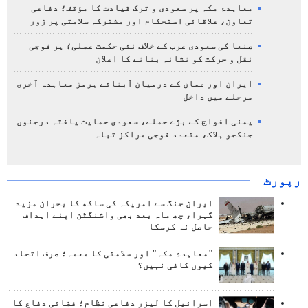
معاہدۂ مکہ پر سعودی و ترک قیادت کا مؤقف؛ دفاعی
تعاون، علاقائی استحکام اور مشترکہ سلامتی پر زور
صنعا کی سعودی عرب کے خلاف نئی حکمت عملی؛ ہر فوجی
نقل و حرکت کو نشانہ بنانے کا اعلان
ایران اور عمان کے درمیان آبنائے ہرمز معاہدہ آخری
مرحلے میں داخل
یمنی افواج کے بڑے حملے، سعودی حمایت یافتہ درجنوں
جنگجو ہلاک، متعدد فوجی مراکز تباہ
رپورٹ
ایران جنگ سے امریکہ کی ساکھ کا بحران مزید
گہرا، چھ ماہ بعد بھی واشنگٹن اپنے اہداف
حاصل نہ کرسکا
"معاہدۂ مکہ" اور سلامتی کا معمہ؛ صرف اتحاد
کیوں کافی نہیں؟
اسرائیل کا لیزر دفاعی نظام؛ فضائی دفاع کا