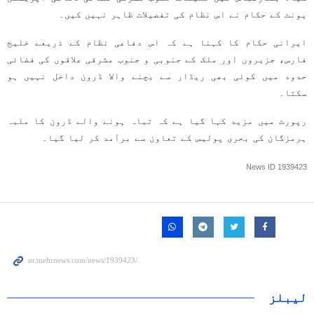
یونٹ کے حکام نے اس نظام کی تفصیلات ظاہر نہیں کیں۔
ایرانی حکام کا کہنا ہے کہ اس دفاعی نظام کے ذریعے خلیج
فارس، جزیروں اور ملک کے جنوبی و جنوب مشرقی علاقوں کی فضائی
حدود میں کوئی بھی ریڈار سے بچنے والا ڈرون داخل نہیں ہو
سکتا۔
رپورٹ میں مزید کہا گیا ہے کہ تباہ ہونے والے ڈرون کا ملبہ
ہرمزگان کی بحری پولیس کے تعاون سے برآمد کر لیا گیا۔
News ID
1939423
لیبلز