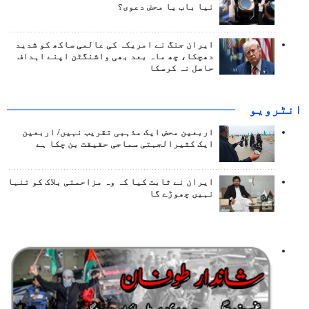
نیا باب یا محض دعوی؟
ایران جنگ نے امریکہ کی عالمی ساکھ کو شدید
دھچکا، چھ ماہ بعد بھی واشنگٹن اپنے اہداف
حاصل نہ کرسکا
انٹرويو
اربعین محض ایک مذہبی تقریب نہیں/ اربعین
ایک کثیرالجہتی سماجی حقیقت بن چکا ہے
ایران نے ثابت کیا کہ وہ مزاحمتی بلاک کو تنہا
نہیں چھوڑے گا