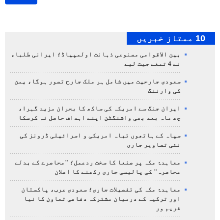
10 ممتاز خبریں
بین الاقوامی مصنوعی ذہانت اولمپیاڈ؛ ایرانی طلباء
نے 4 تمغے جیت لیے
سعودی جارحیت میں شامل ہر ملک جارح تصور ہوگا، یمن
کی وارننگ
ایران جنگ سے امریکہ کی ساکھ کا بحران مزید گہرا،
چھ ماہ بعد بھی واشنگٹن اپنے اہداف حاصل نہ کرسکا
سپاہ کے ہاتھوں تباہ امریکی و اسرائیلی ڈرونز کی
نئی تصاویر جاری
معاہدۂ مکہ پر صنعا کا سخت ردعمل؛ "محاصرے کے بدلے
محاصرہ" کی پالیسی جاری رکھنے کا اعلان
معاہدۂ مکہ کی تفصیلات جاری؛ سعودی عرب، پاکستان
اور ترکیہ کے درمیان مشترکہ دفاعی تعاون کا نیا
فریم ور