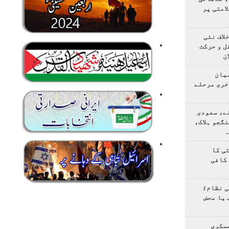
امتی پر
لاف نئی
ل و حرکت
ن
یان
خری مرحلے
ے، سعودی
گجو ہلاک،
ہ
ی کا
کافی
ی نظام؛
 یا محض
سکری