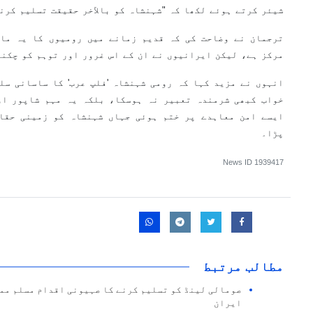
شیئر کرتے ہوئے لکھا کہ "شہنشاہ کو بالآخر حقیقت تسلیم کرن
ترجمان نے وضاحت کی کہ قدیم زمانے میں رومیوں کا یہ مانن
مرکز ہے، لیکن ایرانیوں نے ان کے اس غرور اور توہم کو چکنا
انہوں نے مزید کہا کہ رومی شہنشاہ 'فلپ عرب' کا ساسانی سلط
خواب کبھی شرمندہ تعبیر نہ ہوسکا، بلکہ یہ مہم شاپور او
ایسے امن معاہدے پر ختم ہوئی جہاں شہنشاہ کو زمینی حقا
پڑا۔
News ID
1939417
مطالب مرتبط
صومالی لینڈ کو تسلیم کرنے کا صہیونی اقدام مسلم مما
ایران