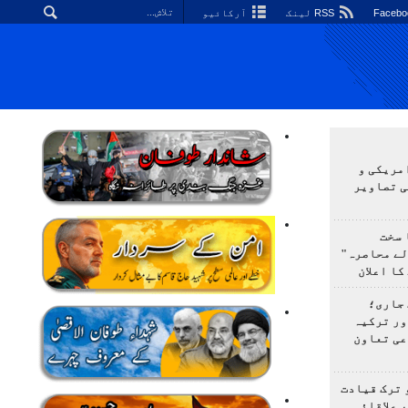
RSS لینک
آرکائیو
مریکی و
ی تصاویر
 سخت
لے محاصرہ"
کا اعلان
 جاری؛
ور ترکیہ
عی تعاون
 ترک قیادت
 علاقائی