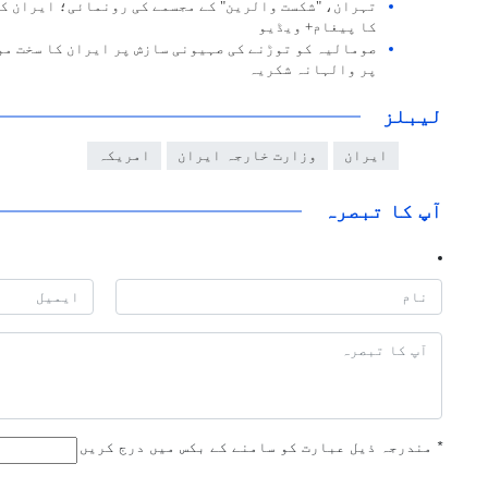
تہران، "شکست والرین" کے مجسمے کی رونمائی؛ ایران ک
کا پیغام+ ویڈیو
صومالیہ کو توڑنے کی صہیونی سازش پر ایران کا سخت مو
پر والہانہ شکریہ
لیبلز
ایران
وزارت خارجہ ایران
امریکہ
آپ کا تبصرہ
*
مندرجہ ذیل عبارت کو سامنے کے بکس میں درج کریں