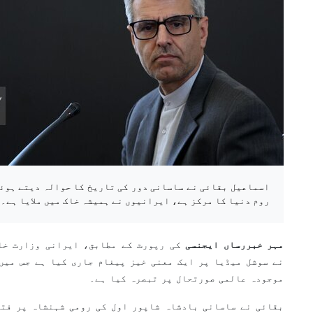
اسماعیل بقائی نے ساسانی دور کی تاریخ کا حوالہ دیتے ہوئے
روم دنیا کا مرکز ہے، ایرانیوں نے ہمیشہ خاک میں ملایا ہے۔
مہر خبررساں ایجنسی
کی رپورٹ کے مطابق، ایرانی وزارت خا
نے سوشل میڈیا پر ایک معنی خیز پیغام جاری کیا ہے جس میں
موجودہ عالمی صورتحال پر تبصرہ کیا ہے۔
بقائی نے ساسانی بادشاہ شاپور اول کی رومی شہنشاہ پر فتح