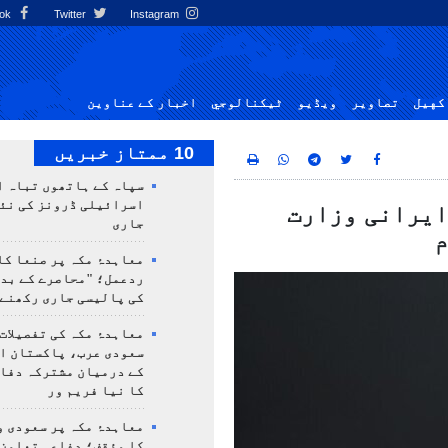
Facebook
Twitter
Instagram
کهيل
تصاوير
ویڈیو
ٹيكنالوجي
اخبار کے عناوین
10 ممتاز خبریں
سپاہ کے ہاتھوں تباہ ا
اسرائیلی ڈرونز کی نئ
ایرانی وزارت
جاری
م
معاہدۂ مکہ پر صنعا کا
ردعمل؛ "محاصرے کے بد
کی پالیسی جاری رکھنے 
معاہدۂ مکہ کی تفصیلات
سعودی عرب، پاکستان ا
کے درمیان مشترکہ دفا
کا نیا فریم ور
معاہدۂ مکہ پر سعودی و
کا مؤقف؛ دفاعی تعاون،