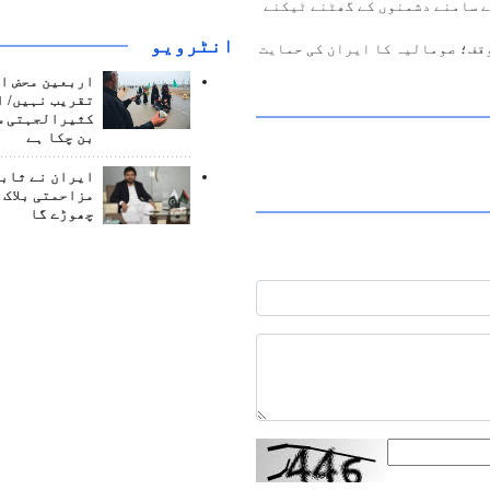
ے سامنے دشمنوں کے گھٹنے ٹیکنے
انٹرويو
قف؛ صومالیہ کا ایران کی حمایت
اربعین محض ا
تقریب نہیں/ ا
کثیرالجہتی س
بن چکا ہے
ایران نے ثابت
مزاحمتی بلاک 
چھوڑے گا