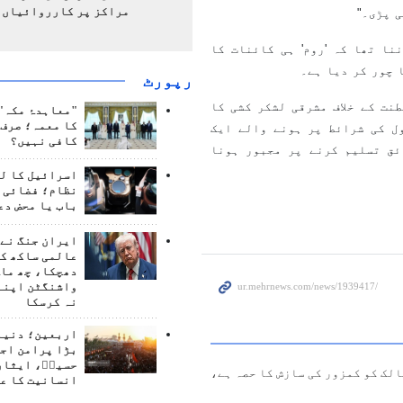
مراکز پر کارروائیاں 
ی پڑی۔"
ا تھا کہ 'روم' ہی کائنات کا
 چور کر دیا ہے۔
رپورٹ
نت کے خلاف مشرقی لشکر کشی کا
"معاہدۂ مکہ" 
کا معمہ؛ صرف 
ل کی شرائط پر ہونے والے ایک
کافی نہیں؟
ئق تسلیم کرنے پر مجبور ہونا
اسرائیل کا ل
نظام؛ فضائی د
باب یا محض دع
ایران جنگ نے 
عالمی ساکھ کو
دھچکا، چھ ماہ
واشنگٹن اپنے
نہ کرسکا
اربعین؛ دنیا 
بڑا پرامن اج
حسینؑ، ایثار
لک کو کمزور کی سازش کا حصہ ہے،
انسانیت کا ع