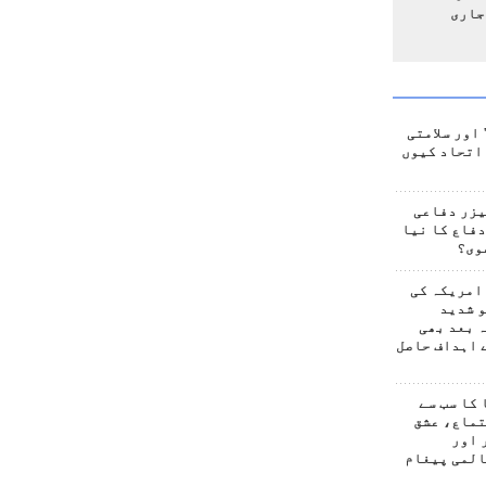
جاری
اور سلامتی
اتحاد کیوں
یزر دفاعی
فاع کا نیا
وی؟
امریکہ کی
 شدید
 بعد بھی
 اہداف حاصل
کا سب سے
تماع، عشق
 اور
المی پیغام