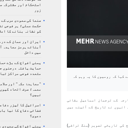
استحکام اور مشترکہ سل
زور
صنعا کی سعودی عرب کے خ
حکمت عملی؛ ہر فوجی نق
کو نشانہ بنانے کا اعلا
ایران اور عمان کے درم
آبنائے ہرمز معاہدہ آ
میں داخل
یمنی افواج کے بڑے حمل
حمایت یافتہ درجنوں جن
متعدد فوجی مراکز تبا
 کہا کہ رومیوں کا یہ وہم کہ
"معاہدۂ مکہ" اور سلامت
معمہ؛ صرف اتحاد کیوں 
نہیں؟
رجہ کے ترجمان اسماعیل بقائی
اسرائیل کا لیزر دفاع
 انہوں نے تاریخ کے آئینے میں
فضائی دفاع کا نیا باب
دعوی؟
 کی تاریخی تصویر (سنگ تراشی)
یمنی افواج کی سعودی ع