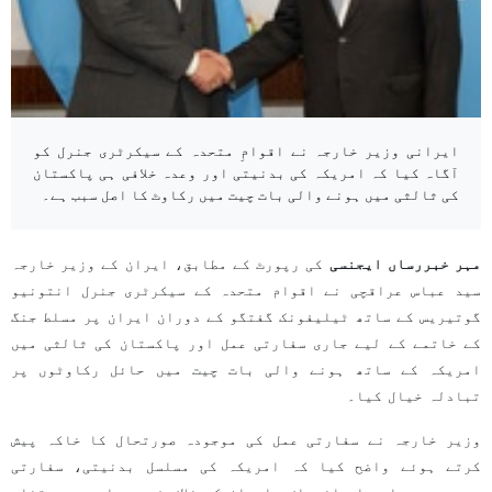
ایرانی وزیر خارجہ نے اقوامِ متحدہ کے سیکرٹری جنرل کو
آگاہ کیا کہ امریکہ کی بدنیتی اور وعدہ خلافی ہی پاکستان
کی ثالثی میں ہونے والی بات چیت میں رکاوٹ کا اصل سبب ہے۔
مہر خبررساں ایجنسی
کی رپورٹ کے مطابق، ایران کے وزیر خارجہ
سید عباس عراقچی نے اقوام متحدہ کے سیکرٹری جنرل انتونیو
گوتیریس کے ساتھ ٹیلیفونک گفتگو کے دوران ایران پر مسلط جنگ
کے خاتمے کے لیے جاری سفارتی عمل اور پاکستان کی ثالثی میں
امریکہ کے ساتھ ہونے والی بات چیت میں حائل رکاوٹوں پر
تبادلہ خیال کیا۔
وزیر خارجہ نے سفارتی عمل کی موجودہ صورتحال کا خاکہ پیش
کرتے ہوئے واضح کیا کہ امریکہ کی مسلسل بدنیتی، سفارتی