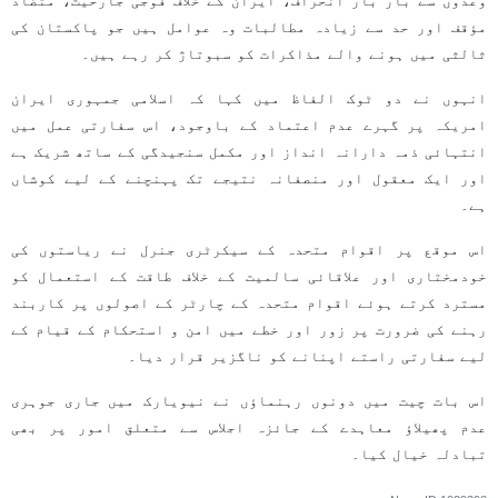
وعدوں سے بار بار انحراف، ایران کے خلاف فوجی جارحیت، متضاد
مؤقف اور حد سے زیادہ مطالبات وہ عوامل ہیں جو پاکستان کی
ثالثی میں ہونے والے مذاکرات کو سبوتاژ کر رہے ہیں۔
انہوں نے دو ٹوک الفاظ میں کہا کہ اسلامی جمہوری ایران
امریکہ پر گہرے عدم اعتماد کے باوجود، اس سفارتی عمل میں
انتہائی ذمہ دارانہ انداز اور مکمل سنجیدگی کے ساتھ شریک ہے
اور ایک معقول اور منصفانہ نتیجے تک پہنچنے کے لیے کوشاں
ہے۔
اس موقع پر اقوام متحدہ کے سیکرٹری جنرل نے ریاستوں کی
خودمختاری اور علاقائی سالمیت کے خلاف طاقت کے استعمال کو
مسترد کرتے ہوئے اقوام متحدہ کے چارٹر کے اصولوں پر کاربند
رہنے کی ضرورت پر زور اور خطے میں امن و استحکام کے قیام کے
لیے سفارتی راستے اپنانے کو ناگزیر قرار دیا۔
اس بات چیت میں دونوں رہنماؤں نے نیویارک میں جاری جوہری
عدم پھیلاؤ معاہدے کے جائزہ اجلاس سے متعلق امور پر بھی
تبادلہ خیال کیا۔