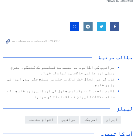
News ID
1939398
مطالب مرتبط
عراقچی کی اطالوی ہم منصب سے ٹیلیفونک گفتگو، مشرق
وسطی اور عالمی حالات پر تبادلہ خیال
غزہ کی صورتحال خطرناک مرحلے پر پہنچ چکی ہے، ایرانی
وزیر خارجہ
اقوم متحدہ کے سیکرٹری جنرل کی ایرانی وزیر خارجہ کے
ساتھ ملاقات؛ ایران کے اقدامات کو سراہا
لیبلز
ایران
امریکہ
عراقچی
اقوام متحدہ
آپ کا تبصرہ