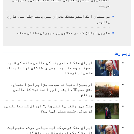
اتحادیوں نے غیرمعمولی استقامت دکھائی، امریکی
جریدہ
عربستان ایک اسٹریٹجک بحران میں پھنس چکا ہے، فارن
پالیسی
جنوبی لبنان کے دو علاقوں پر صہیونی فضائی حملے
رپورٹ
ایران جنگ نے امریکہ کی عالمی ساکھ کو شدید
دھچکا، چھ ماہ بعد بھی واشنگٹن اپنے اہداف
حاصل نہ کرسکا
اربعین؛ دنیا کا سب سے بڑا پرامن اجتماع،
عشق حسینؑ، ایثار اور انسانیت کا عالمی
پیغام
جنگ میں وقفہ یا نئی چال؟ ایران کے معاملے پر
ٹرمپ کی حکمت عملی کیا ہے؟
ایران جنگ ٹرمپ کے لیے سیاسی موت، مقبولیت
تاریخ کی کم ترین سطح پر پہنچ گئی