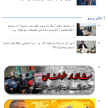
انٹرويو
اربعین محض ایک مذہبی تقریب نہیں/ اربعین
ایک کثیرالجہتی سماجی حقیقت بن چکا ہے
ایران نے ثابت کیا کہ وہ مزاحمتی بلاک کو تنہا
نہیں چھوڑے گا