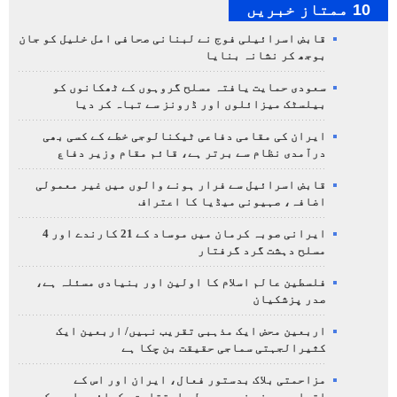
10 ممتاز خبریں
قابض اسرائیلی فوج نے لبنانی صحافی امل خلیل کو جان
بوجھ کر نشانہ بنایا
سعودی حمایت یافتہ مسلح گروہوں کے ٹھکانوں کو
بیلسٹک میزائلوں اور ڈرونز سے تباہ کر دیا
ایران کی مقامی دفاعی ٹیکنالوجی خطے کے کسی بھی
درآمدی نظام سے برتر ہے، قائم مقام وزیر دفاع
قابض اسرائیل سے فرار ہونے والوں میں غیر معمولی
اضافہ، صہیونی میڈیا کا اعتراف
ایرانی صوبہ کرمان میں موساد کے 21 کارندے اور 4
مسلح دہشت گرد گرفتار
فلسطین عالم اسلام کا اولین اور بنیادی مسئلہ ہے،
صدر پزشکیان
اربعین محض ایک مذہبی تقریب نہیں/ اربعین ایک
کثیرالجہتی سماجی حقیقت بن چکا ہے
مزاحمتی بلاک بدستور فعال، ایران اور اس کے