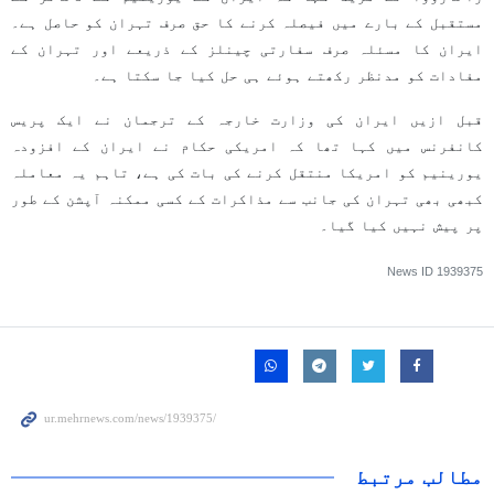
مستقبل کے بارے میں فیصلہ کرنے کا حق صرف تہران کو حاصل ہے۔
ایران کا مسئلہ صرف سفارتی چینلز کے ذریعے اور تہران کے
مفادات کو مدنظر رکھتے ہوئے ہی حل کیا جا سکتا ہے۔
قبل ازیں ایران کی وزارت خارجہ کے ترجمان نے ایک پریس
کانفرنس میں کہا تھا کہ امریکی حکام نے ایران کے افزودہ
یورینیم کو امریکا منتقل کرنے کی بات کی ہے، تاہم یہ معاملہ
کبھی بھی تہران کی جانب سے مذاکرات کے کسی ممکنہ آپشن کے طور
پر پیش نہیں کیا گیا۔
News ID
1939375
مطالب مرتبط