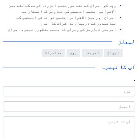
روس کو ایران کے لئے یورینیم افزودہ کرنے کے لئے بین
الاقوامی ایٹمی ایجنسی کی تجاویز کاانتظار ہے
ایران اور بین الاقوامی ایٹمی توانائی ایجنسی کے
نمائندوں کے درمیان مذاکرات کا آغاز
امریکی تجاویز کی وصولی کا مطلب منظوری نہیں، ایران
لیبلز
ایران
امریکہ
روس
مذاکرات
آپ کا تبصرہ