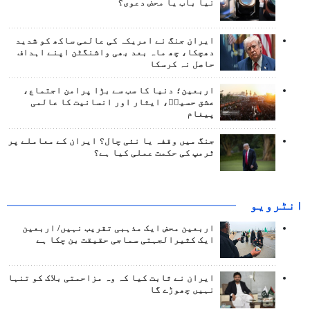
نیا باب یا محض دعوی؟
ایران جنگ نے امریکہ کی عالمی ساکھ کو شدید
دھچکا، چھ ماہ بعد بھی واشنگٹن اپنے اہداف
حاصل نہ کرسکا
اربعین؛ دنیا کا سب سے بڑا پرامن اجتماع،
عشق حسینؑ، ایثار اور انسانیت کا عالمی
پیغام
جنگ میں وقفہ یا نئی چال؟ ایران کے معاملے پر
ٹرمپ کی حکمت عملی کیا ہے؟
انٹرويو
اربعین محض ایک مذہبی تقریب نہیں/ اربعین
ایک کثیرالجہتی سماجی حقیقت بن چکا ہے
ایران نے ثابت کیا کہ وہ مزاحمتی بلاک کو تنہا
نہیں چھوڑے گا