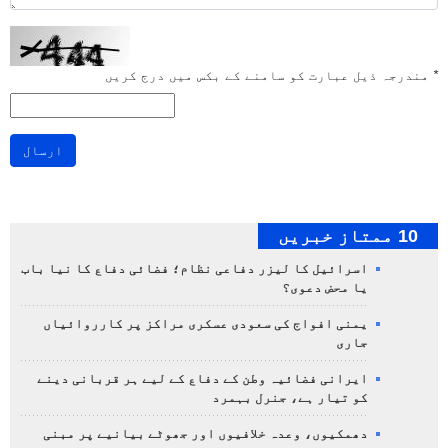
*
مندرجہ ذیل عبارت کو سامنے کے بکس میں درج کریں
ارسال
10 ممتاز خبریں
اسرائیل کا لیزر دفاعی نظام؛ فضائی دفاع کا نیا باب
یا محض دعوی؟
یمنی افواج کی سعودی عسکری مراکز پر کارروائیاں
جاری
ایرانی فضائیہ وطن کے دفاع کے لیے ہر قربانی دینے
کو تیار ہے، جنرل بہمرد
دھمکیوں، وعدہ خلافیوں اور جھوٹے بیانیے پر مبنی