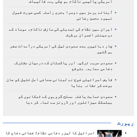
امریکی پالیسی ناکام ہو چکی ہے، قالیباف
آبنائے ہرمز میں دوسرا بحری راستہ کسی صورت قبول
نہیں، محسن رضائی
ایران میں نظام کی تبدیلی کی سازش ناکام، موساد کے
دو سینئر افسران برطرف
چار دہائیوں بعد سعودی تیل کی امریکی درآمدات صفر
ہو گئیں
سعودی عرب، ترکیہ اور پاکستان کے درمیان مشترکہ
دفاعی معاہدہ متوقع
قابض اسرائیلی فوج نے لبنانی صحافی امل خلیل کو جان
بوجھ کر نشانہ بنایا
سعودی حمایت یافتہ مسلح گروہوں کے ٹھکانوں کو
بیلسٹک میزائلوں اور ڈرونز سے تباہ کر دیا
رپورٹ
اسرائیل کا لیزر دفاعی نظام؛ فضائی دفاع کا