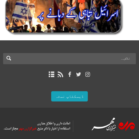
ڈیسکٹاپ نسخہ