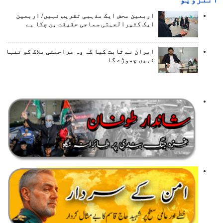
اربعین محض ایک مذہبی تقریب نہیں/ اربعین
ایک کثیرالجہتی سماجی حقیقت بن چکا ہے
ایران نے ثابت کیا کہ وہ مزاحمتی بلاک کو تنہا
نہیں چھوڑے گا