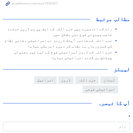
مطالب مرتبط
رات کے اندھیرے میں حزب اللہ کے ایف پی وی ڈرون حملے،
غاصب صیہونی فوج نئی مشکل میں
حزب اللہ کے فائبر آپٹک ڈرونز نے اسرائیلی دفاعی نظام
کی کمزوریاں بے نقاب کر دیں، امریکی میڈیا
حزب اللہ کے ڈرون اسرائیلی فوج کے لیے غیر معمولی
چیلنج بن گئے، اسرائیلی میڈیا
لیبلز
لبنان
حزب اللہ
ڈرون
اسرائیل
اسرائیلی فوجی
آپ کا تبصرہ