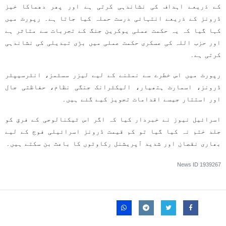
کے ذریعے اہداف کی نشاندہی کرتی ہے اور پھر دھماکا خیز
ڈرونز کے ذریعے انتہائی درست حملہ کیا جاتا ہے۔ رپورٹ میں
کہا گیا کہ یہ حکمت عملی یوکرین جنگ کے تجربات سے متاثر ہے
اور حزب اللہ کی عسکری حکمت عملی میں بڑی تبدیلی کی نشاندہی
کرتی ہے۔
رپورٹ میں اس خطرے سے نمٹنے کے لیے لیزر سسٹمز، انٹرسیپٹر
ڈرونز، اسمارٹ ہتھیار، الیکٹرانک جنگی نظام، حفاظتی جال
اور استتار جیسے اقدامات تجویز کیے گئے ہیں۔
اسرائیل نیوز نے خبردار کیا کہ اگر اس ٹیکنالوجی کے فرق کو
جلد ختم نہ کیا گیا تو کم قیمت ڈرونز اسرائیلی فوج کے لیے
بھاری نقصان اور شدید آپریشنل رکاوٹوں کا باعث بن سکتے ہیں۔
News ID
1939267