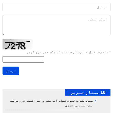
*
مندرجہ ذیل عبارت کو سامنے کے بکس میں درج کریں
ارسال
10 ممتاز خبریں
سپاہ کے ہاتھوں تباہ امریکی و اسرائیلی ڈرونز کی
نئی تصاویر جاری