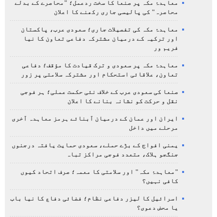
معاہدۂ مکہ پر صنعا کا سخت ردعمل؛ "محاصرے کے بدلے
محاصرہ" کی پالیسی جاری رکھنے کا اعلان
معاہدۂ مکہ کی تفصیلات جاری؛ سعودی عرب، پاکستان
اور ترکیہ کے درمیان مشترکہ دفاعی تعاون کا نیا
فریم ور
معاہدۂ مکہ پر سعودی و ترک قیادت کا مؤقف؛ دفاعی
تعاون، علاقائی استحکام اور مشترکہ سلامتی پر زور
صنعا کی سعودی عرب کے خلاف نئی حکمت عملی؛ ہر فوجی
نقل و حرکت کو نشانہ بنانے کا اعلان
ایران اور عمان کے درمیان آبنائے ہرمز معاہدہ آخری
مرحلے میں داخل
یمنی افواج کے بڑے حملے، سعودی حمایت یافتہ درجنوں
جنگجو ہلاک، متعدد فوجی مراکز تباہ
"معاہدۂ مکہ" اور سلامتی کا معمہ؛ صرف اتحاد کیوں
کافی نہیں؟
اسرائیل کا لیزر دفاعی نظام؛ فضائی دفاع کا نیا باب
یا محض دعوی؟