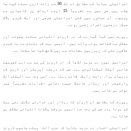
اسرائیلی میڈیا کے مطابق اب تک 80 سے زائد ڈرون حملے کیے جا
چکے ہیں جن میں سے تقریباً 15 اپنے اہداف پر کامیابی سے
پہنچے۔ ان حملوں میں کئی اسرائیلی فوجی اور ایک شہری ہلاک
جبکہ درجنوں افراد زخمی ہوئے۔
رپورٹ میں کہا گیا ہے کہ یہ ڈرونز انتہائی سستے، چھوٹے اور
مشکل سے شناخت ہونے والے ہیں۔ انہیں بہت کم بلندی سے یا شہری
علاقوں حتی کہ زیرزمین مقامات سے بھی لانچ کیا جا سکتا ہے۔
اسرائیل نیوز نے مزید لکھا کہ ان ڈرونز کی سب سے اہم خصوصیت
فائبر آپٹک ٹیکنالوجی ہے، جس کے ذریعے آپریٹر اور ڈرون کے
درمیان براہ راست رابطہ قائم رہتا ہے۔ اسی وجہ سے الیکٹرانک
وارفیئر اور ریڈار جامنگ جیسے دفاعی اقدامات تقریباً غیر
مؤثر ہو جاتے ہیں۔
رپورٹ کے مطابق ان ڈرونز کا ریڈار اور حرارتی سگنل بھی بہت
کم ہوتا ہے، جس کی وجہ سے انہیں بروقت پکڑنا انتہائی مشکل ہو
جاتا ہے۔
اسرائیلی اخبار نے مزید بتایا کہ حزب اللہ پہلے جاسوس ڈرونز