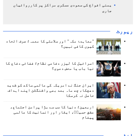
یمنی افواج کی سعودی عسکری مراکز پر کارروائیاں
جاری
رپورٹ
"معاہدۂ مکہ" اور سلامتی کا معمہ؛ صرف اتحاد
کیوں کافی نہیں؟
اسرائیل کا لیزر دفاعی نظام؛ فضائی دفاع کا
نیا باب یا محض دعوی؟
ایران جنگ نے امریکہ کی عالمی ساکھ کو شدید
دھچکا، چھ ماہ بعد بھی واشنگٹن اپنے اہداف
حاصل نہ کرسکا
اربعین؛ دنیا کا سب سے بڑا پرامن اجتماع،
عشق حسینؑ، ایثار اور انسانیت کا عالمی
پیغام
انٹرويو