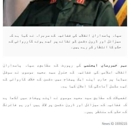
سپاہ پاسداران انقلاب کی فضائیہ کے سربراہ نے کہا ہے کہ
میزائل اور ڈرون دشمن کو نشانے پر لیے ہوئے کارروائی کے
حکم کا انتظار کر رہے ہیں۔
مہر خبررساں ایجنسی
کی رپورٹ کے مطابق، سپاہ پاسداران
انقلاب اسلامی کی فضائیہ کے جنرل سید مجید موسوی نے سوشل
میڈیا پر جاری اپنے ایک پیغام میں دشمن کے خلاف کاروائی کے
لیے مکمل آمادگی کا اعلان کیا ہے۔
تفصیلات کے مطابق سید مجید موسوی نے اپنے پیغام میں لکھا ہے
کہ فضائیہ کے میزائل اور ڈرون دشمن پر لاک ہیں اور ہم فائرنگ
کے حکم کے منتظر ہیں۔
News ID
1939215