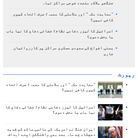
جنگجو ہلاک، متعدد فوجی مراکز تباہ
"معاہدۂ مکہ" اور سلامتی کا معمہ؛ صرف اتحاد کیوں
کافی نہیں؟
اسرائیل کا لیزر دفاعی نظام؛ فضائی دفاع کا نیا باب
یا محض دعوی؟
یمنی افواج کی سعودی عسکری مراکز پر کارروائیاں
جاری
رپورٹ
"معاہدۂ مکہ" اور سلامتی کا معمہ؛ صرف اتحاد
کیوں کافی نہیں؟
اسرائیل کا لیزر دفاعی نظام؛ فضائی دفاع کا
نیا باب یا محض دعوی؟
ایران جنگ نے امریکہ کی عالمی ساکھ کو شدید
دھچکا، چھ ماہ بعد بھی واشنگٹن اپنے اہداف