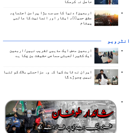
حاصل نہ کرسکا
اربعین؛ دنیا کا سب سے بڑا پرامن اجتماع،
عشق حسینؑ، ایثار اور انسانیت کا عالمی
پیغام
انٹرويو
اربعین محض ایک مذہبی تقریب نہیں/ اربعین
ایک کثیرالجہتی سماجی حقیقت بن چکا ہے
ایران نے ثابت کیا کہ وہ مزاحمتی بلاک کو تنہا
نہیں چھوڑے گا