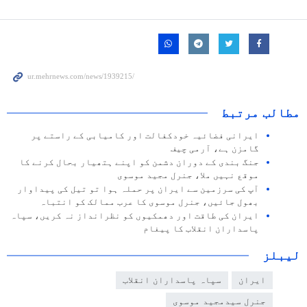
مطالب مرتبط
ایرانی فضائیہ خودکفالت اور کامیابی کے راستے پر
گامزن ہے، آرمی چیف
جنگ بندی کے دوران دشمن کو اپنے ہتھیار بحال کرنے کا
موقع نہیں ملا، جنرل مجید موسوی
آپ کی سرزمین سے ایران پر حملہ ہوا تو تیل کی پیداوار
بھول جائیں، جنرل موسوی کا عرب ممالک کو انتباہ
ایران کی طاقت اور دھمکیوں کو نظرانداز نہ کریں، سپاہ
پاسداران انقلاب کا پیغام
لیبلز
ایران
سپاہ پاسداران انقلاب
جنرل سیدمجید موسوی