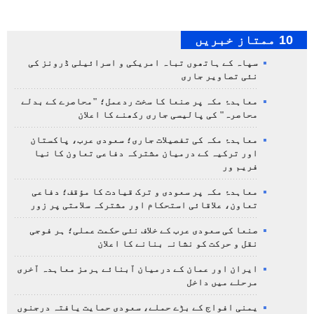
10 ممتاز خبریں
سپاہ کے ہاتھوں تباہ امریکی و اسرائیلی ڈرونز کی
نئی تصاویر جاری
معاہدۂ مکہ پر صنعا کا سخت ردعمل؛ "محاصرے کے بدلے
محاصرہ" کی پالیسی جاری رکھنے کا اعلان
معاہدۂ مکہ کی تفصیلات جاری؛ سعودی عرب، پاکستان
اور ترکیہ کے درمیان مشترکہ دفاعی تعاون کا نیا
فریم ور
معاہدۂ مکہ پر سعودی و ترک قیادت کا مؤقف؛ دفاعی
تعاون، علاقائی استحکام اور مشترکہ سلامتی پر زور
صنعا کی سعودی عرب کے خلاف نئی حکمت عملی؛ ہر فوجی
نقل و حرکت کو نشانہ بنانے کا اعلان
ایران اور عمان کے درمیان آبنائے ہرمز معاہدہ آخری
مرحلے میں داخل
یمنی افواج کے بڑے حملے، سعودی حمایت یافتہ درجنوں