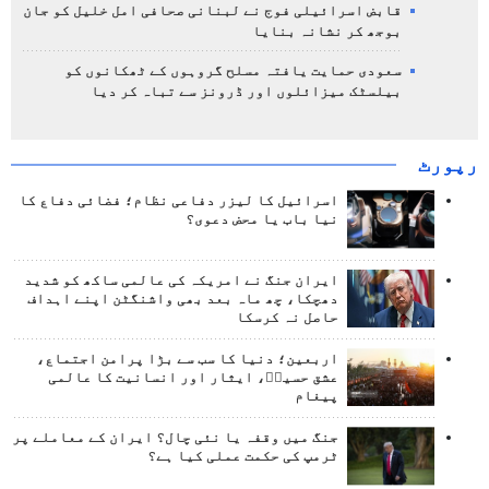
قابض اسرائیلی فوج نے لبنانی صحافی امل خلیل کو جان
بوجھ کر نشانہ بنایا
سعودی حمایت یافتہ مسلح گروہوں کے ٹھکانوں کو
بیلسٹک میزائلوں اور ڈرونز سے تباہ کر دیا
رپورٹ
اسرائیل کا لیزر دفاعی نظام؛ فضائی دفاع کا
نیا باب یا محض دعوی؟
ایران جنگ نے امریکہ کی عالمی ساکھ کو شدید
دھچکا، چھ ماہ بعد بھی واشنگٹن اپنے اہداف
حاصل نہ کرسکا
اربعین؛ دنیا کا سب سے بڑا پرامن اجتماع،
عشق حسینؑ، ایثار اور انسانیت کا عالمی
پیغام
جنگ میں وقفہ یا نئی چال؟ ایران کے معاملے پر
ٹرمپ کی حکمت عملی کیا ہے؟