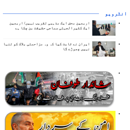
انٹرويو
اربعین محض ایک مذہبی تقریب نہیں/ اربعین
ایک کثیرالجہتی سماجی حقیقت بن چکا ہے
ایران نے ثابت کیا کہ وہ مزاحمتی بلاک کو تنہا
نہیں چھوڑے گا