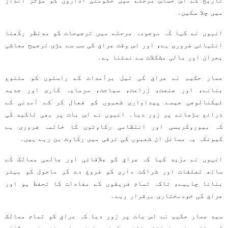
تاریخ کے اس حساس مرحلے میں حکومتی اداروں کو مؤثر انداز
میں چلا سکیں۔
انہوں نے کہا کہ موجودہ مرحلے میں ترجیحات کو مدنظر رکھنا
انتہائی ضروری ہے، اور اس وقت عراق کی سب سے بڑی ترجیح معاشی
بحران اور مالی مشکلات سے نمٹنا ہے۔
عمار حکیم نے عراق کی تیل برآمدات کے راستوں کو متنوع
بنانے، اور صنعت، زراعت، سیاحت، سرمایہ کاری اور جدید
ٹیکنالوجی جیسے پیداواری شعبوں کو فعال کر کے آمدنی کے
ذرائع بڑھانے پر زور دیا۔ انہوں نے اس بات پر بھی تاکید کی
کہ بیوروکریسی اور انتظامی رکاوٹوں کا خاتمہ ضروری ہے
کیونکہ یہ مسائل ان شعبوں کی ترقی میں رکاوٹ بن رہے ہیں۔
انہوں نے مزید کہا کہ عراق کو علاقائی اور عالمی ممالک کے
ساتھ تعلقات اور شراکت داری کو فروغ دے کر ماحول کو بہتر
بنانا چاہیے، تاکہ تمام فریقوں کے مفادات کا تحفظ ہو اور
عراق کی خودمختاری برقرار رہے۔
سید عمار حکیم نے اس بات پر زور دیا کہ عراق کو تمام ممالک