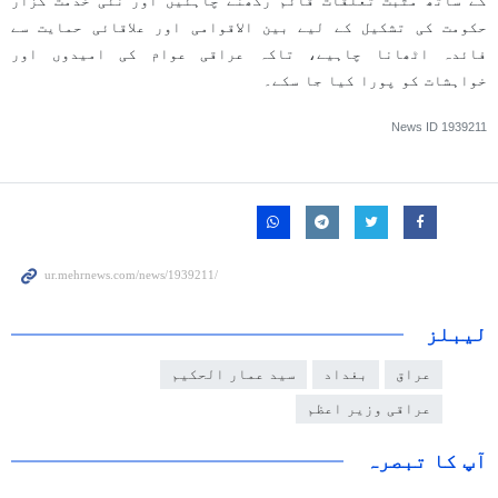
کے ساتھ مثبت تعلقات قائم رکھنے چاہئیں اور نئی خدمت گزار
حکومت کی تشکیل کے لیے بین الاقوامی اور علاقائی حمایت سے
فائدہ اٹھانا چاہیے، تاکہ عراقی عوام کی امیدوں اور
خواہشات کو پورا کیا جا سکے۔
News ID
1939211
لیبلز
عراق
بغداد
سید عمار الحکیم
عراقی وزیر اعظم
آپ کا تبصرہ