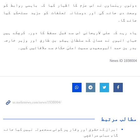
دونوں رہنماوں نے اس عزم کا اظہار کیا کہ باہمی روابط کو
وسعت دی جائے گی اور دوستانہ تعلقات کو مزید مستحکم کیا
جائے گا۔
یاد رہے کہ علی لاریجانی اس سے قبل مسقط کا دورہ کرچکے ہیں
جہاں انہوں نے عمان کے سلطان ہیثم بن طارق اور وزیر خارجہ
بدر بن حمد البوسعیدی سمیت اعلیٰ حکام سے ملاقاتیں کیں۔
News ID
1938004
مطالب مرتبط
ایران کے حقوق اور وقار پر کوئی سمجھوتہ نہیں کیا جائے
گا، عباس عراقچی