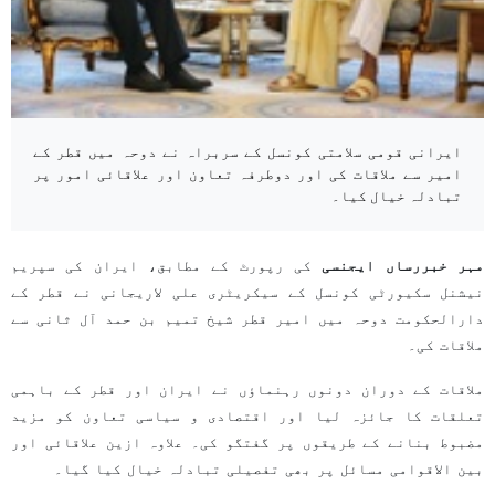
ایرانی قومی سلامتی کونسل کے سربراہ نے دوحہ میں قطر کے
امیر سے ملاقات کی اور دوطرفہ تعاون اور علاقائی امور پر
تبادلہ خیال کیا۔
مہر خبررساں ایجنسی
کی رپورٹ کے مطابق، ایران کی سپریم
نیشنل سکیورٹی کونسل کے سیکریٹری علی لاریجانی نے قطر کے
دارالحکومت دوحہ میں امیر قطر شیخ تمیم بن حمد آل ثانی سے
ملاقات کی۔
ملاقات کے دوران دونوں رہنماؤں نے ایران اور قطر کے باہمی
تعلقات کا جائزہ لیا اور اقتصادی و سیاسی تعاون کو مزید
مضبوط بنانے کے طریقوں پر گفتگو کی۔ علاوہ ازین علاقائی اور
بین الاقوامی مسائل پر بھی تفصیلی تبادلہ خیال کیا گیا۔