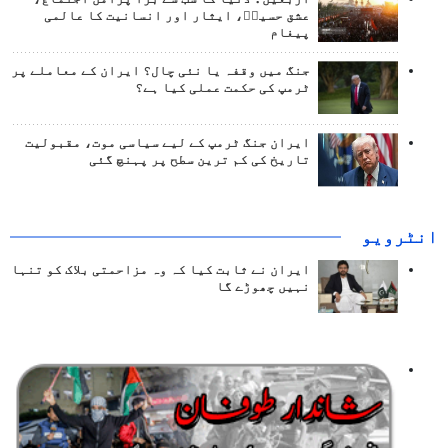
عشق حسینؑ، ایثار اور انسانیت کا عالمی
پیغام
جنگ میں وقفہ یا نئی چال؟ ایران کے معاملے پر
ٹرمپ کی حکمت عملی کیا ہے؟
ایران جنگ ٹرمپ کے لیے سیاسی موت، مقبولیت
تاریخ کی کم ترین سطح پر پہنچ گئی
انٹرويو
ایران نے ثابت کیا کہ وہ مزاحمتی بلاک کو تنہا
نہیں چھوڑے گا