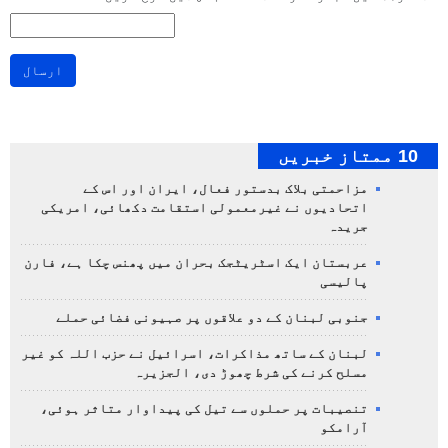
ارسال
10 ممتاز خبریں
مزاحمتی بلاک بدستور فعال، ایران اور اس کے
اتحادیوں نے غیرمعمولی استقامت دکھائی، امریکی
جریدہ
عربستان ایک اسٹریٹجک بحران میں پھنس چکا ہے، فارن
پالیسی
جنوبی لبنان کے دو علاقوں پر صہیونی فضائی حملے
لبنان کے ساتھ مذاکرات، اسرائیل نے حزب اللہ کو غیر
مسلح کرنے کی شرط چھوڑ دی، الجزیرہ
تنصیبات پر حملوں سے تیل کی پیداوار متاثر ہوئی،
آرامکو