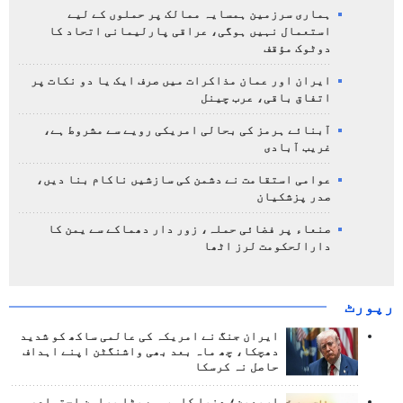
ہماری سرزمین ہمسایہ ممالک پر حملوں کے لیے
استعمال نہیں ہوگی، عراقی پارلیمانی اتحاد کا
دوٹوک مؤقف
ایران اور عمان مذاکرات میں صرف ایک یا دو نکات پر
اتفاق باقی، عرب چینل
آبنائے ہرمز کی بحالی امریکی رویے سے مشروط ہے،
غریب آبادی
عوامی استقامت نے دشمن کی سازشیں ناکام بنا دیں،
صدر پزشکیان
صنعاء پر فضائی حملہ، زور دار دھماکے سے یمن کا
دارالحکومت لرز اٹھا
رپورٹ
ایران جنگ نے امریکہ کی عالمی ساکھ کو شدید
دھچکا، چھ ماہ بعد بھی واشنگٹن اپنے اہداف
حاصل نہ کرسکا
اربعین؛ دنیا کا سب سے بڑا پرامن اجتماع،