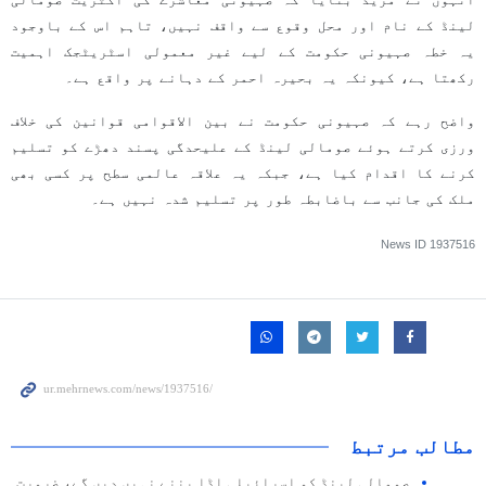
لینڈ کے نام اور محل وقوع سے واقف نہیں، تاہم اس کے باوجود
یہ خطہ صہیونی حکومت کے لیے غیر معمولی اسٹریٹجک اہمیت
رکھتا ہے، کیونکہ یہ بحیرہ احمر کے دہانے پر واقع ہے۔
واضح رہے کہ صہیونی حکومت نے بین الاقوامی قوانین کی خلاف
ورزی کرتے ہوئے صومالی لینڈ کے علیحدگی پسند دھڑے کو تسلیم
کرنے کا اقدام کیا ہے، جبکہ یہ علاقہ عالمی سطح پر کسی بھی
ملک کی جانب سے باضابطہ طور پر تسلیم شدہ نہیں ہے۔
News ID
1937516
مطالب مرتبط
صومالی لینڈ کو اسرائیلی اڈا بننے نہیں دیں گے، ضرورت