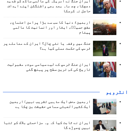
ایران جنگ نے امریکہ کی عالمی ساکھ کو شدید
دھچکا، چھ ماہ بعد بھی واشنگٹن اپنے اہداف
حاصل نہ کرسکا
اربعین؛ دنیا کا سب سے بڑا پرامن اجتماع،
عشق حسینؑ، ایثار اور انسانیت کا عالمی
پیغام
جنگ میں وقفہ یا نئی چال؟ ایران کے معاملے پر
ٹرمپ کی حکمت عملی کیا ہے؟
ایران جنگ ٹرمپ کے لیے سیاسی موت، مقبولیت
تاریخ کی کم ترین سطح پر پہنچ گئی
انٹرويو
اربعین محض ایک مذہبی تقریب نہیں/ اربعین
ایک کثیرالجہتی سماجی حقیقت بن چکا ہے
ایران نے ثابت کیا کہ وہ مزاحمتی بلاک کو تنہا
نہیں چھوڑے گا