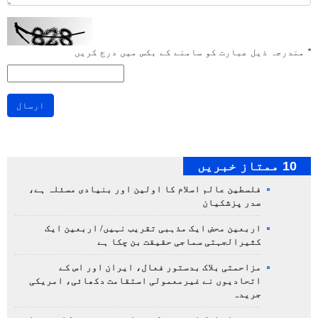
*
مندرجہ ذیل عبارت کو سامنے کے بکس میں درج کریں
ارسال
10 ممتاز خبریں
فلسطین عالم اسلام کا اولین اور بنیادی مسئلہ ہے،
صدر پزشکیان
اربعین محض ایک مذہبی تقریب نہیں/ اربعین ایک
کثیرالجہتی سماجی حقیقت بن چکا ہے
مزاحمتی بلاک بدستور فعال، ایران اور اس کے
اتحادیوں نے غیرمعمولی استقامت دکھائی، امریکی
جریدہ