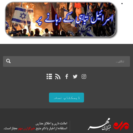
ڈیسکٹاپ نسخہ