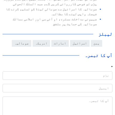
پڑی تو فوجی کارروائی کریں گے، عبد الملک الحوثی
صومالیہ کا اسرائیل سے صومالی لینڈ کو تسلیم کرنے کا
فیصلہ واپس لینے کا مطالبہ
صہیونی مداخلت مسترد، او آئی سی اور اسلامی ممالک
صومالیہ کی حمایت پر متفق
لیبلز
یمن
اسرائیل
امارات
امریکہ
صومالیہ
آپ کا تبصرہ