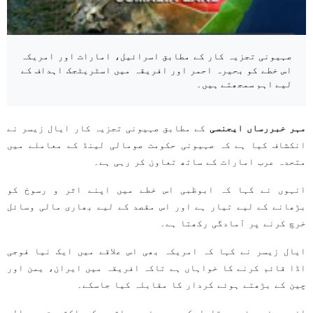
صہیونی تجزیہ کار کے مطابق اسرائیل، امارات اور امریکہ
اس خطے کو بحیرہ احمر اور افریقہ میں اسٹریٹجک اہداف کے
لیے اہم سمجھتے ہیں۔
مہر خبررساں ایجنسی
کے مطابق صہیونی تجزیہ کار ایال زیسر نے
انکشاف کیا ہے کہ صہیونی حکومت صومالی لینڈ کے معاملے میں
متحدہ عرب امارات کے ساتھ تعاون کر رہی ہے۔
انہوں نے کہا کہ ابوظبی اس خطے میں اپنے اثر و رسوخ کو
بڑھانے کے لیے تیار ہے اور اس مقصد کے لیے بھاری مالی وسائل
خرچ کرنے پر آمادگی رکھتا ہے۔
ایال زیسر نے کہا کہ امریکہ بھی اس علاقے میں ایک نیا فوجی
اڈا قائم کرنے کا خواہاں ہے تاکہ افریقہ میں ایران، یمن اور
چین کے بڑھتے ہوئے کردار کا مقابلہ کیا جاسکے۔
انہوں نے مزید بتایا کہ صہیونی معاشرے کی اکثریت صومالی