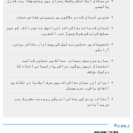
عربستان ایک اسٹریٹجک بحران میں پھنس چکا ہے، فارن
پالیسی
جنوبی لبنان کے دو علاقوں پر صہیونی فضائی حملے
لبنان کے ساتھ مذاکرات، اسرائیل نے حزب اللہ کو غیر
مسلح کرنے کی شرط چھوڑ دی، الجزیرہ
تنصیبات پر حملوں سے تیل کی پیداوار متاثر ہوئی،
آرامکو
ہماری سرزمین ہمسایہ ممالک پر حملوں کے لیے
استعمال نہیں ہوگی، عراقی پارلیمانی اتحاد کا
دوٹوک مؤقف
ایران اور عمان مذاکرات میں صرف ایک یا دو نکات پر
اتفاق باقی، عرب چینل
آبنائے ہرمز کی بحالی امریکی رویے سے مشروط ہے،
غریب آبادی
رپورٹ