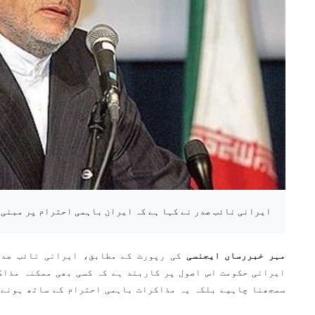
ایرانی نائب صدر نے کہا ہے کہ ایران باہمی احترام پر مبنی 
مہر خبررساں ایجنسی
کی رپورٹ کے مطابق، ایرانی نائب صدر
ایرانی حکومت اس اصول پر کاربند ہے کہ کسی بھی ممکنہ مذاک
سمجھنا چاہیے بلکہ یہ مذاکرات باہمی احترام کے ساتھ ہونے 