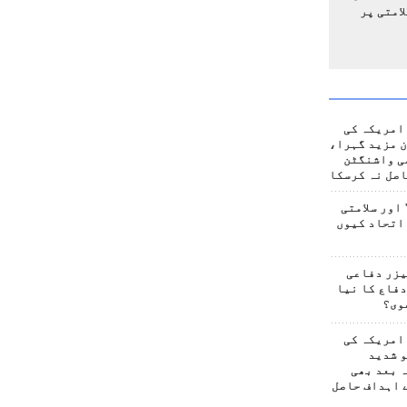
امتی پر
امریکہ کی
 مزید گہرا،
ی واشنگٹن
صل نہ کرسکا
اور سلامتی
اتحاد کیوں
یزر دفاعی
فاع کا نیا
وی؟
امریکہ کی
 شدید
 بعد بھی
 اہداف حاصل