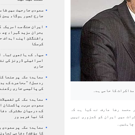
سعودی جارحیت میں شامل
جارح تصور ہوگا، یمن ک
ایران جنگ سے امریکہ ک
بحران مزید گہرا، چھ م
واشنگٹن اپنے اہداف ح
کرسکا
سپاہ کے ہاتھوں تباہ ا
اسرائیلی ڈرونز کی نئ
جاری
معاہدۂ مکہ پر صنعا کا
ردعمل؛ "محاصرے کے بد
کی پالیسی جاری رکھنے 
مذاکرات کا حامی ہے۔
معاہدۂ مکہ کی تفصیلات
سعودی عرب، پاکستان ا
 محمد رضا عارف نے کہا ہے کہ
کے درمیان مشترکہ دفا
رات میں ایران کو کمزوری نہیں
کا نیا فریم ور
چاہئیں۔
معاہدۂ مکہ پر سعودی و
کا مؤقف؛ دفاعی تعاون،