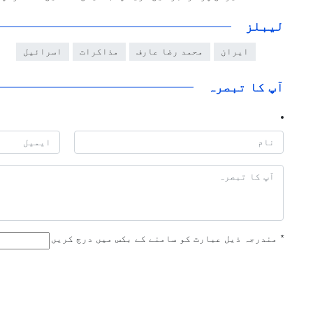
لیبلز
ایران
محمد رضا عارف
مذاکرات
اسرائیل
آپ کا تبصرہ
*
مندرجہ ذیل عبارت کو سامنے کے بکس میں درج کریں