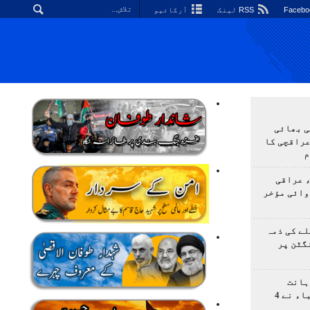
RSS لینک
آرکائیو
ی بھائی
عراقچی کا
م
 عراقی
وائی مؤخر
ے کی ذمہ
گٹن پر
ہانت
اولمپیاڈ؛ ایرانی طلباء نے 4