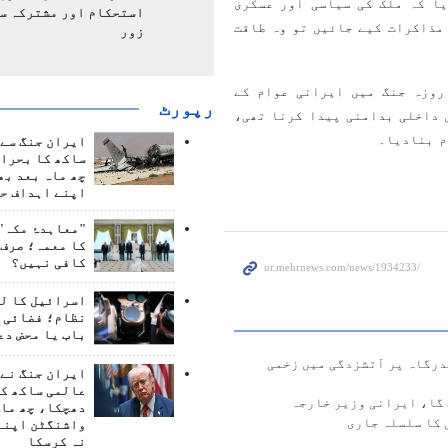
ا کہ ملک کی سیاسی اور عسکری
استحکام اور مشترکہ سل
مذاکرات کیے جائیں تو وہ طاقت
زور
ہوں نے گذشتہ ماہ اسرائیل کی جانب سے مسلط کی گئی 12 روزہ جنگ میں ایرانی عوام کے
رپورٹ
 داخلی بدامنی پیدا کرنا تھی،
م بنادیا۔
ایران جنگ سے 
ساکھ کا بحران
چھ ماہ بعد بھ
اپنے اہداف حا
"معاہدۂ مکہ" 
کا معمہ؛ صرف 
کافی نہیں؟
اسرائیل کا ل
نظام؛ فضائی د
باب یا محض دع
درگاہ پر آتشزدگی میں زخمی
ایران جنگ نے 
عالمی ساکھ کو
 گا، ایرانی وزیر خارجہ
دھچکا، چھ ماہ
 کا سلسلہ جاری
واشنگٹن اپنے
نہ کرسکا