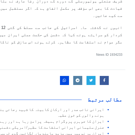
شریف صنعتی یونیورسٹی کے دورے کے دوران رضا عارف نے بتای
قیادت کا بھی اس مؤقف پر مکمل اتفاق ہے کہ اگر مستقبل میں 
سے کیے جائیں۔
ان
کردار کو سراہتے ہوئے کہا کہ دشمن کی حکمت عملی ایران میں
مگر عوام نے استقامت کا مظاہرہ کرتے ہوئے اس سازش کو ناکا
News ID
1934233
مطالب مرتبط
ایرانی نائب صدر اور ارکان کابینہ کا شہید رجائی بن
ہونے والوں کو خون عطیہ
ایران کا جوہری پروگرام ہمیشہ پرامن رہا ہے اور رہے
جنرل سلیمانی ایرانی استقامت کا مظہر/امریکی دشمنی
ایران پر نومبر میں مزید پابندیاں لگائیں گے، ٹرمپ