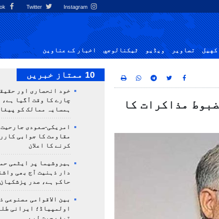
Facebook
Twitter
Instagram
کهيل
تصاوير
ویڈیو
ٹيكنالوجي
اخبار کے عناوین
10 ممتاز خبریں
خود انحصاری اور حقیق
چارے کا وقت آگیا ہے، 
ضبوط مذاکرات کا
ہمسایہ ممالک کو پیغا
امریکی-سعودی جارحیت،
مقاومت کا جوابی کارر
کرنے کا اعلان
ہیروشیما پر ایٹمی حمل
دار ذہنیت آج بھی واشن
حاکم ہے، صدر پزشکیان
بین الاقوامی مصنوعی ذ
تمغے جیت لیے