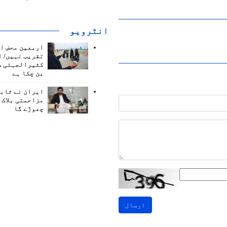
انٹرويو
اربعین محض ا
تقریب نہیں/ ا
کثیرالجہتی س
بن چکا ہے
ایران نے ثابت
مزاحمتی بلاک 
چھوڑے گا
ارسال