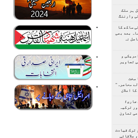
 ہر ملک
ی وارننگ
ی ساکھ کا
اہ بعد بھی
اصل نہ
مریکی و
ی تصاویر
 سخت
لے محاصرہ"
کا اعلان
 جاری؛
ور ترکیہ
عی تعاون
 ترک قیادت
 علاقائی