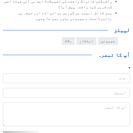
واشنگٹن فائرنگ واقعے کی تفصیلات؛ ایف بی آئی فیلڈ آفس
کے قریب کیا واقعہ پیش آیا؟
یمن کا تل ابیب، بن گورین ہوائی اڈے اور حیفہ پر
ہائبرڈ حملہ، صیہونی بلوں میں جا چھپے
لیبلز
صیہونی
اہلکار
ہلاک
آپ کا تبصرہ