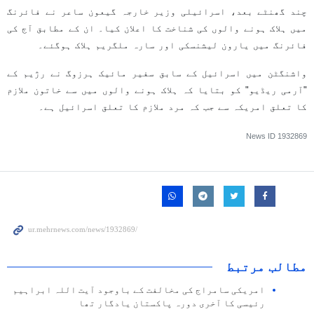
چند گھنٹے بعد، اسرائیلی وزیر خارجہ گیعون ساعر نے فائرنگ
میں ہلاک ہونے والوں کی شناخت کا اعلان کیا۔ ان کے مطابق آج کی
فائرنگ میں یارون لیشنسکی اور سارہ ملگریم ہلاک ہوگئے۔
واشنگٹن میں اسرائیل کے سابق سفیر مائیک ہرزوگ نے ​​رژیم کے
"آرمی ریڈیو" کو بتایا کہ ہلاک ہونے والوں میں سے خاتون ملازم
کا تعلق امریکہ سے جب کہ مرد ملازم کا تعلق اسرائیل ہے۔
News ID
1932869
مطالب مرتبط
امریکی سامراج کی مخالفت کے باوجود آیت اللہ ابراہیم
رئیسی کا آخری دورہ پاکستان یادگار تھا