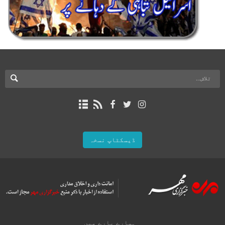
ڈیسکٹاپ نسخہ
ہمارے بارے میں