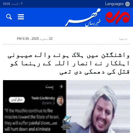
7 اگست، 2026
دنیا
22 مئی، 2025، 6:39 PM
واشنگٹن میں ہلاک ہونے والے صیہونی
اہلکار نے انصار اللہ کے رہنما کو
قتل کی دھمکی دی تھی