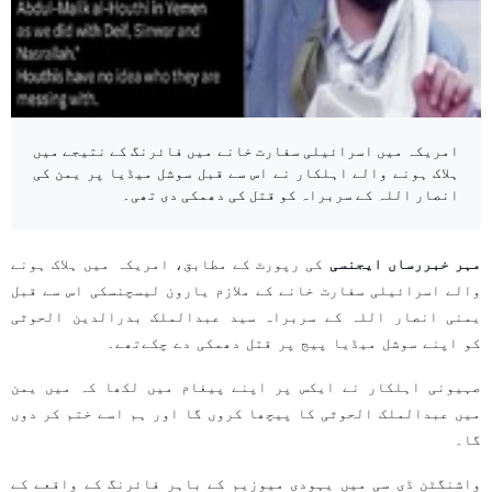
امریکہ میں اسرائیلی سفارت خانے میں فائرنگ کے نتیجے میں
ہلاک ہونے والے اہلکار نے اس سے قبل سوشل میڈیا پر یمن کی
انصار اللہ کے سربراہ کو قتل کی دھمکی دی تھی۔
مہر خبررساں ایجنسی
کی رپورٹ کے مطابق، امریکہ میں ہلاک ہونے
والے اسرائیلی سفارت خانے کے ملازم یارون لیسچنسکی اس سے قبل
یمنی انصار اللہ کے سربراہ سید عبدالملک بدرالدین الحوثی
کو اپنے سوشل میڈیا پیج پر قتل دھمکی دے چکےتھے۔
صہیونی اہلکار نے ایکس پر اپنے پیغام میں لکھا کہ میں یمن
میں عبدالملک الحوثی کا پیچھا کروں گا اور ہم اسے ختم کر دوں
گا۔
واشنگٹن ڈی سی میں یہودی میوزیم کے باہر فائرنگ کے واقعے کے