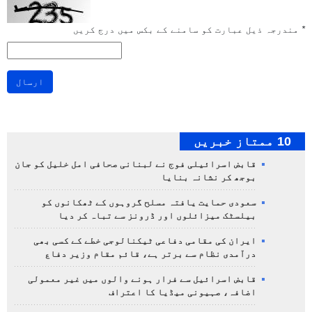
*
مندرجہ ذیل عبارت کو سامنے کے بکس میں درج کریں
ارسال
10 ممتاز خبریں
قابض اسرائیلی فوج نے لبنانی صحافی امل خلیل کو جان
بوجھ کر نشانہ بنایا
سعودی حمایت یافتہ مسلح گروہوں کے ٹھکانوں کو
بیلسٹک میزائلوں اور ڈرونز سے تباہ کر دیا
ایران کی مقامی دفاعی ٹیکنالوجی خطے کے کسی بھی
درآمدی نظام سے برتر ہے، قائم مقام وزیر دفاع
قابض اسرائیل سے فرار ہونے والوں میں غیر معمولی
اضافہ، صہیونی میڈیا کا اعتراف