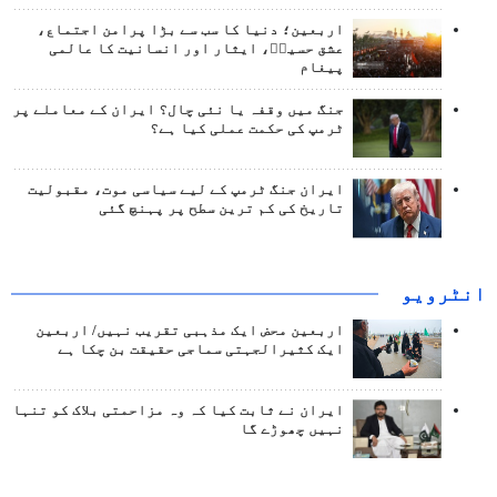
اربعین؛ دنیا کا سب سے بڑا پرامن اجتماع،
عشق حسینؑ، ایثار اور انسانیت کا عالمی
پیغام
جنگ میں وقفہ یا نئی چال؟ ایران کے معاملے پر
ٹرمپ کی حکمت عملی کیا ہے؟
ایران جنگ ٹرمپ کے لیے سیاسی موت، مقبولیت
تاریخ کی کم ترین سطح پر پہنچ گئی
انٹرويو
اربعین محض ایک مذہبی تقریب نہیں/ اربعین
ایک کثیرالجہتی سماجی حقیقت بن چکا ہے
ایران نے ثابت کیا کہ وہ مزاحمتی بلاک کو تنہا
نہیں چھوڑے گا