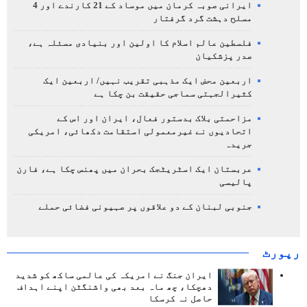
ایرانی صوبہ کرمان میں موساد کے 21 کارندے اور 4
مسلح دہشت گرد گرفتار
فلسطین عالم اسلام کا اولین اور بنیادی مسئلہ ہے،
صدر پزشکیان
اربعین محض ایک مذہبی تقریب نہیں/ اربعین ایک
کثیرالجہتی سماجی حقیقت بن چکا ہے
مزاحمتی بلاک بدستور فعال، ایران اور اس کے
اتحادیوں نے غیرمعمولی استقامت دکھائی، امریکی
جریدہ
عربستان ایک اسٹریٹجک بحران میں پھنس چکا ہے، فارن
پالیسی
جنوبی لبنان کے دو علاقوں پر صہیونی فضائی حملے
رپورٹ
ایران جنگ نے امریکہ کی عالمی ساکھ کو شدید
دھچکا، چھ ماہ بعد بھی واشنگٹن اپنے اہداف
حاصل نہ کرسکا