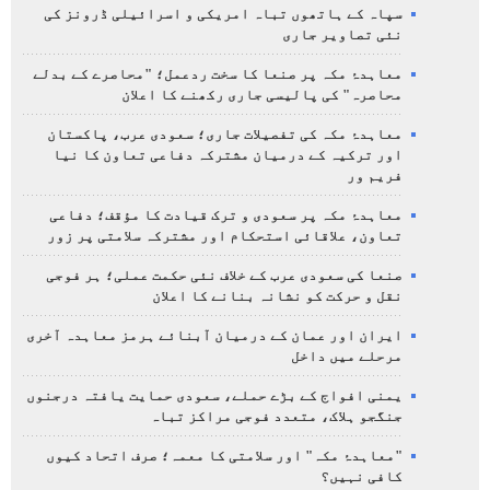
سپاہ کے ہاتھوں تباہ امریکی و اسرائیلی ڈرونز کی
نئی تصاویر جاری
معاہدۂ مکہ پر صنعا کا سخت ردعمل؛ "محاصرے کے بدلے
محاصرہ" کی پالیسی جاری رکھنے کا اعلان
معاہدۂ مکہ کی تفصیلات جاری؛ سعودی عرب، پاکستان
اور ترکیہ کے درمیان مشترکہ دفاعی تعاون کا نیا
فریم ور
معاہدۂ مکہ پر سعودی و ترک قیادت کا مؤقف؛ دفاعی
تعاون، علاقائی استحکام اور مشترکہ سلامتی پر زور
صنعا کی سعودی عرب کے خلاف نئی حکمت عملی؛ ہر فوجی
نقل و حرکت کو نشانہ بنانے کا اعلان
ایران اور عمان کے درمیان آبنائے ہرمز معاہدہ آخری
مرحلے میں داخل
یمنی افواج کے بڑے حملے، سعودی حمایت یافتہ درجنوں
جنگجو ہلاک، متعدد فوجی مراکز تباہ
"معاہدۂ مکہ" اور سلامتی کا معمہ؛ صرف اتحاد کیوں
کافی نہیں؟