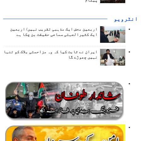
پیغام
انٹرويو
اربعین محض ایک مذہبی تقریب نہیں/ اربعین
ایک کثیرالجہتی سماجی حقیقت بن چکا ہے
ایران نے ثابت کیا کہ وہ مزاحمتی بلاک کو تنہا
نہیں چھوڑے گا