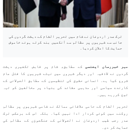
ترک صدر اردوغان نے شام میں تحریر الشام کے دہشت گردوں کی
جانب سے شہریوں پر مظالم سے آنکھیں بند کرتے ہوئے خاموش
حمایت کا اعلان کردیا۔
مہر خبررساں ایجنسی
کے مطابق، شام پر قابض تکفیری دہشت
گردوں نے لاذقیہ اور دیگر شہروں میں نہتے شہریوں کا قتل عام
شروع کیا ہے۔ انسانی حقوق کی تنظیموں کے مطابق الجولانی کے
کارندے سیاسی اور مذہبی عقائد کی بنیاد پر مخالفین کو تہہ
تیغ کررہے ہیں۔
تحریر الشام کے حامی علاقائی ممالک نے شامی شہریوں پر مظالم
روکنے میں کوئی کردار ادا نہیں کیا۔ بلکہ اس کے برعکس ترک
صدر رجب طیب اردوغان نے الجولانی کے جنگجوؤں کے مظالم کی
حمایت کر دی۔