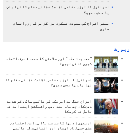
اسرائیل کا لیزر دفاعی نظام؛ فضائی دفاع کا نیا باب
یا محض دعوی؟
یمنی افواج کی سعودی عسکری مراکز پر کارروائیاں
جاری
رپورٹ
"معاہدۂ مکہ" اور سلامتی کا معمہ؛ صرف اتحاد
کیوں کافی نہیں؟
اسرائیل کا لیزر دفاعی نظام؛ فضائی دفاع کا
نیا باب یا محض دعوی؟
ایران جنگ نے امریکہ کی عالمی ساکھ کو شدید
دھچکا، چھ ماہ بعد بھی واشنگٹن اپنے اہداف
حاصل نہ کرسکا
اربعین؛ دنیا کا سب سے بڑا پرامن اجتماع،
عشق حسینؑ، ایثار اور انسانیت کا عالمی