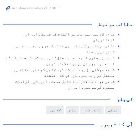
مطالب مرتبط
شام، لاذقیہ میں تحریر الشام کا کریک ڈاؤن اور
گرفتاریاں
تکفیری عناصر کی شام میں غنڈہ گردی، ہر دس منٹ میں
شہریوں پر حملہ
شام میں جاری کشیدہ صورت حال؛ اہم سوالات کے جوابات کے
لئے مہر نیوز کی رپورٹ ملاحظہ کریں
شام، جولانی رژیم کے دہشت گرد لاشوں کو خفیہ مقام پر
منتقل کر رہے ہیں، ذرائع کا انکشاف
شامی عوام کا قتل عام قابل مذمت، امریکی الزامات
مسترد کرتے ہیں، ایران
لیبلز
ترکی
اردوغان
شام
لاذقیہ
آپ کا تبصرہ