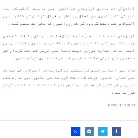
آناتولی کے مطابق اردوغان نے انقرہ میں کابینہ اجلاس کے بعد
شام کی تازہ ترین صورتحال پر اظہار خیال کیا لیکن لاذقیہ میں
الجولانی کے دہشت گردوں کی کارروائیوں کا ذکر تک نہیں کیا۔
اردوغان نے کہا کہ ہمارے لیے عراق، شام، لبنان یا خطے کے کسی
بھی ملک میں کسی کا نسل، دین یا مسلک اہمیت نہیں رکھتا۔ ہمیں
امید ہے کہ ہمارے یورپی دوست دنیا میں ترکی کے نئے کردار کو
سمجھیں اور اپنی حکمت عملیوں کو اس کے مطابق ترتیب دیں۔
شام میں انسانی حقوق کی تنظیم نے کہا ہے کہ الجولانی کی قیادت
میں فعال النصرہ فرنٹ کے دہشت گرد ساحلی علاقوں میں مارے گئے
شہریوں کی لاشوں کو جلا کر اپنے جرائم کے نشانات مٹانے کی کوشش
کررہے ہیں۔
News ID
1931013