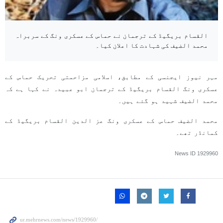
القسام بریگیڈ کے ترجمان نے حماس کے عسکری ونگ کے سربراہ
محمد الضیف کی شہادت کا اعلان کیا۔
مہر نیوز ایجنسی کے مطابق، اسلامی مزاحمتی تحریک حماس کے
عسکری ونگ القسام بریگیڈ کے ترجمان ابو عبیدہ نے کہا ہے کہ
محمد الضیف شہید ہو گئے ہیں۔
محمد الضیف حماس کے عسکری ونگ عز الدین القسام بریگیڈ کے
کمانڈر تھے۔
News ID
1929960