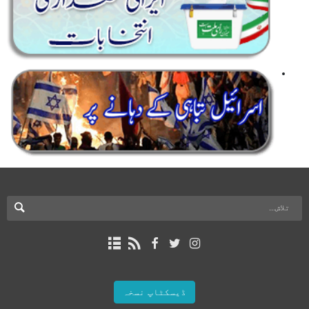
ڈیسکٹاپ نسخہ