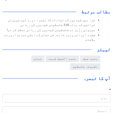
مطالب مرتبط
غزہ میں قیدیوں کے تبادلے کا تیسرا دور، تین صیہونی
خواتین کے بدلے 110 فلسطینی قیدیوں کی رہائی
صیہونی رژیم نے فلسطینی قیدیوں کی رہائی معطل کر دی!
قطر، ایرانی وزیر خارجہ کی حماس کے اعلی عہدیداروں سے
ملاقات
لیبلز
محمد ضیف
محمد الضیف شہید
حماس
مقبوضہ فلسطین
آپ کا تبصرہ