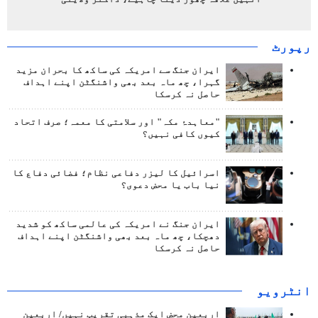
رپورٹ
ایران جنگ سے امریکہ کی ساکھ کا بحران مزید
گہرا، چھ ماہ بعد بھی واشنگٹن اپنے اہداف
حاصل نہ کرسکا
"معاہدۂ مکہ" اور سلامتی کا معمہ؛ صرف اتحاد
کیوں کافی نہیں؟
اسرائیل کا لیزر دفاعی نظام؛ فضائی دفاع کا
نیا باب یا محض دعوی؟
ایران جنگ نے امریکہ کی عالمی ساکھ کو شدید
دھچکا، چھ ماہ بعد بھی واشنگٹن اپنے اہداف
حاصل نہ کرسکا
انٹرويو
اربعین محض ایک مذہبی تقریب نہیں/ اربعین