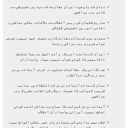
دباؤ کے باوجود ایران مقاومت کے عہد پر مضبوطی سے
قائم ہے، عراقچی
صدر پزشکیان کی رہبر انقلاب سے ملاقات، ملکی معاشی و
دفاعی امور پر تفصیلی گفتگو
سعودی عرب کے ساتھ سفارت کاری نتیجہ خیز نہیں، فوجی
جواب ضروری ہے، عراقی رہنما
ایران کے سامنے امریکہ و اسرائیل بے بس؛ مسلسل
ناکامیوں کا کوئی جواب نہیں، سپاہ پاسداران
جب تک امریکہ مطالبات تسلیم نہ کرے، آبنائے ہرمز
بند رہے گی، ذوالقدر
عمان کے ساتھ آبنائے ہرمز کے انتظام پر معاہدہ
قریب، کھولنے کا فیصلہ دیگر شرائط سے مشروط ہے،
عراقچی
آبنائے ہرمز کھولنے کا عمان سے مذاکرات سے کوئی
تعلق نہیں، ایرانی پاسداران انقلاب
خطے میں بدامنی کی بنیادی وجہ غیر ملکی افواج ہیں،
انہیں علاقہ چھوڑ دینا چاہیے، ڈاکٹر ولایتی