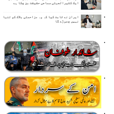
ایک کثیرالجہتی سماجی حقیقت بن چکا ہے
ایران نے ثابت کیا کہ وہ مزاحمتی بلاک کو تنہا
نہیں چھوڑے گا