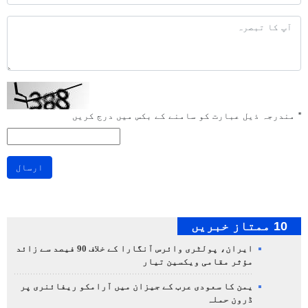
*
مندرجہ ذیل عبارت کو سامنے کے بکس میں درج کریں
ارسال
10 ممتاز خبریں
ایران، پولٹری وائرس آنگارا کے خلاف 90 فیصد سے زائد
مؤثر مقامی ویکسین تیار
یمن کا سعودی عرب کے جیزان میں آرامکو ریفائنری پر
ڈرون حملہ