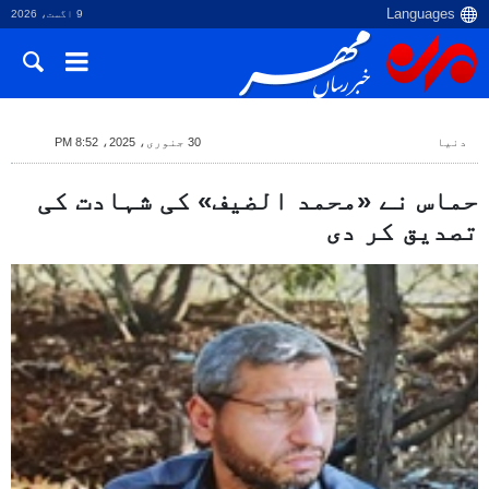
9 اگست، 2026
دنیا
30 جنوری، 2025، 8:52 PM
حماس نے «محمد الضیف» کی شہادت کی
تصدیق کر دی