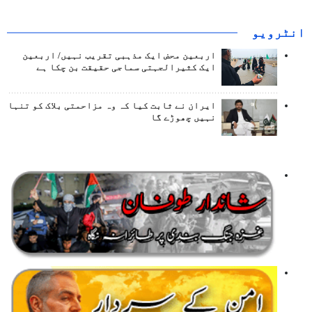
انٹرويو
اربعین محض ایک مذہبی تقریب نہیں/ اربعین
ایک کثیرالجہتی سماجی حقیقت بن چکا ہے
ایران نے ثابت کیا کہ وہ مزاحمتی بلاک کو تنہا
نہیں چھوڑے گا