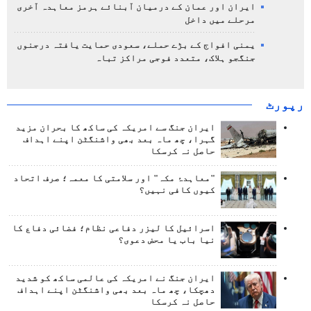
ایران اور عمان کے درمیان آبنائے ہرمز معاہدہ آخری
مرحلے میں داخل
یمنی افواج کے بڑے حملے، سعودی حمایت یافتہ درجنوں
جنگجو ہلاک، متعدد فوجی مراکز تباہ
رپورٹ
ایران جنگ سے امریکہ کی ساکھ کا بحران مزید
گہرا، چھ ماہ بعد بھی واشنگٹن اپنے اہداف
حاصل نہ کرسکا
"معاہدۂ مکہ" اور سلامتی کا معمہ؛ صرف اتحاد
کیوں کافی نہیں؟
اسرائیل کا لیزر دفاعی نظام؛ فضائی دفاع کا
نیا باب یا محض دعوی؟
ایران جنگ نے امریکہ کی عالمی ساکھ کو شدید
دھچکا، چھ ماہ بعد بھی واشنگٹن اپنے اہداف
حاصل نہ کرسکا