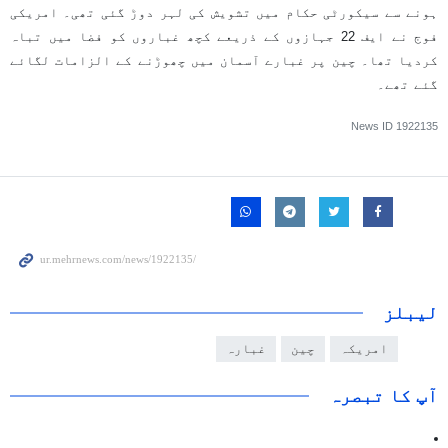
ہونے سے سیکورٹی حکام میں تشویش کی لہر دوڑ گئی تھی۔ امریکی
فوج نے ایف 22 جہازوں کے ذریعے کچھ غباروں کو فضا میں تباہ
کردیا تھا۔ چین پر غبارے آسمان میں چھوڑنے کے الزامات لگائے
گئے تھے۔
News ID
1922135
لیبلز
امریکہ
چین
غبارہ
آپ کا تبصرہ