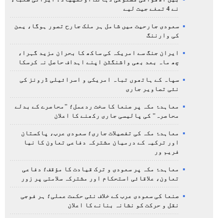
نے 4 تمغے جیت لیے
سعودی جارحیت میں شامل ہر ملک جارح تصور ہوگا، یمن
کی وارننگ
ایران جنگ سے امریکہ کی ساکھ کا بحران مزید گہرا،
چھ ماہ بعد بھی واشنگٹن اپنے اہداف حاصل نہ کرسکا
سپاہ کے ہاتھوں تباہ امریکی و اسرائیلی ڈرونز کی
نئی تصاویر جاری
معاہدۂ مکہ پر صنعا کا سخت ردعمل؛ "محاصرے کے بدلے
محاصرہ" کی پالیسی جاری رکھنے کا اعلان
معاہدۂ مکہ کی تفصیلات جاری؛ سعودی عرب، پاکستان
اور ترکیہ کے درمیان مشترکہ دفاعی تعاون کا نیا
فریم ور
معاہدۂ مکہ پر سعودی و ترک قیادت کا مؤقف؛ دفاعی
تعاون، علاقائی استحکام اور مشترکہ سلامتی پر زور
صنعا کی سعودی عرب کے خلاف نئی حکمت عملی؛ ہر فوجی
نقل و حرکت کو نشانہ بنانے کا اعلان