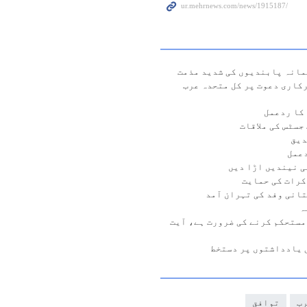
مانہ پابندیوں کی شدید مذمت
کاری دعوت پر کل متحدہ عرب
کا ردعمل
جسٹس کی ملاقات
دیق
دعمل
ی نیندیں اڑا دیں
کرات کی حمایت
ہ
مستحکم کرنے کی ضرورت ہے، آیت
رب
توافق