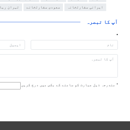
ایرانی سفارتخانہ
سعودی سفارتخانے
تہران ریا
آپ کا تبصرہ
*
مندرجہ ذیل عبارت کو سامنے کے بکس میں درج کریں