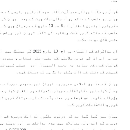
ہے۔
خیال رہے کہ ایرانی صدر آیت اللہ سید ابراہیم رئیسی کے حا
چینی ہم منصب کے ساتھ ہونے والی بات چیت کے بعد ایران کی 
سکریٹری ایڈمرل شمخانی نے 6 سے 10 مارچ
منصب کے ساتھ گہری گفت و شنید کی تاکہ تہران اور ریاض ک
حتمی شکل دی جا سکے۔
ان مذاکرات کے اختتام پر آج 10
جس پر ایران کی قومی سلامتی کے مشیر علی شمخانی، سعودی 
کونسل کے رکن مساعد بن محمد العیبان اور چینی کمیونسٹ
کمیشن کے دفتر کے ڈائریکٹر وانگ یی نے دستخط کیے۔
بیان کے مطابق اسلامی جمہوریہ ایران اور سعودی عرب نے د
بحال کرنے اور سفارتخانے دوبارہ کھولنے پر اتفاق کیا ہے۔ 
وزرائے خارجہ اس فیصلے پر عملدرآمد کے لیے میٹنگ کریں گے
ضروری انتظامات کریں گے۔
بیان میں کہا گیا ہے کہ دونوں ملکوں نے ایک دوسرے کی خ