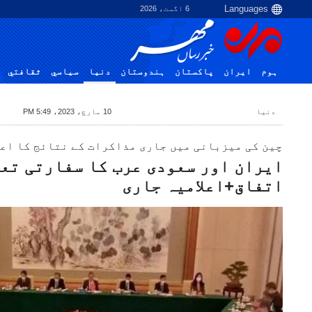
6 اگست، 2026
ہوم
ایران
پاکستان
ہندوستان
دنیا
سياسي
ثقافتي
دنیا
10 مارچ، 2023، 5:49 PM
چین کی میزبانی میں جاری مذاکرات کے نتائج کا اعل
ایران اور سعودی عرب کا سفارتی تع
اتفاق+اعلامیہ جاری