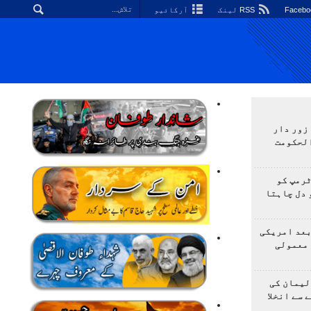
RSS لینک
آرکائیو
زور دار
الحکومت
ٹرمپ کو
 دل چاہتا
بعد امریکی
 معمولی
لیمان کی
 سے انخلا