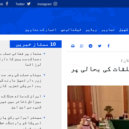
Facebook
Twitter
Instagram
کهيل
تصاوير
ویڈیو
ٹيكنالوجي
اخبار کے عناوین
10 ممتاز خبریں
صنعاء پر فضائی حملہ، 
دھماکے سے یمن کا دار
ان؛
لرز اٹھا
لقات کی بحالی پر
میناب حملے کی وجہ سے 
زور دار تھپڑ مارنے کو
ہے، امریکی تجزیہ کار
ایران کے ساتھ جنگ کے 
میزائل ذخائر میں غیر
کمی، سی این این
سینئر ایرانی رکنِ پار
امریکا کو وارننگ، خطے
قریب قرار