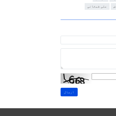
ض
علی شمخانی
ارسال