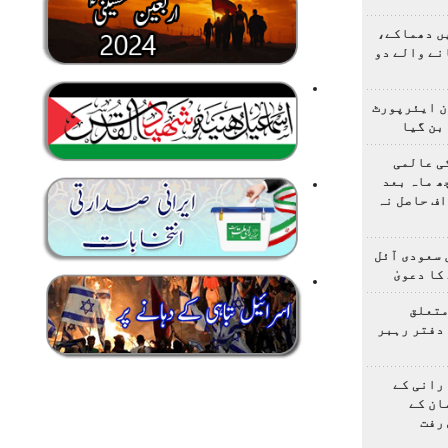
یں دھماکے،
نے والے دو
ن ایئرپورٹ
بن گیا
ی عالمی
ھ ماہ بعد
ف حاصل نہ
 سعودی آئل
کا دعویٰ
متعلق
دفتر رہبر
رانی کے
ان کے
رفت