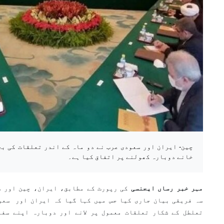
چین- ایران اور سعودی عرب نے دو ماہ کے اندر تعلقات کی ب
خانے دوبارہ کھولنے پر اتفاق کیا ہے۔
مہر خبر رساں ایجنسی
کی رپورٹ کے مطابق، ایران، چین اور س
سہ فریقی بیان جاری کیا جس میں کہا گیا کہ ایران اور سعو
تعلطل کے شکار تعلقات معمول پر لانے اور دوبارہ اپنے سفا