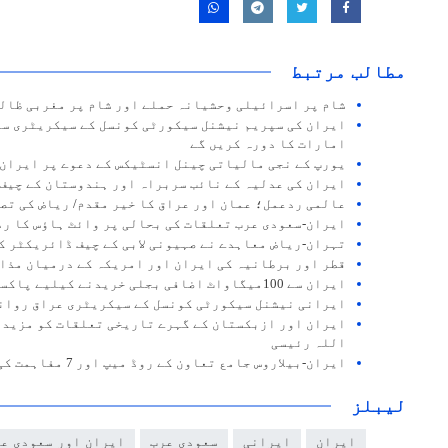
مطالب مرتبط
شام پر اسرائیلی وحشیانہ حملے اور شام پر مغربی ظال
ایران کی سپریم نیشنل سیکورٹی کونسل کے سیکریٹری سر
امارات کا دورہ کریں گے
یورپ کے نجی مالیاتی چینل انسٹیکس کے دعوے پر ایران 
ایران کی عدلیہ کے نائب سربراہ اور ہندوستان کے چیف 
عالمی ردعمل؛ عمان اور عراق کا خیر مقدم/ ریاض کی تص
ایران-سعودی عرب تعلقات کی بحالی پر وائٹ ہاؤس کا ر
تہران-ریاض معاہدے نے صہیونی لابی کے چیف ڈائریکٹر ک
قطر اور برطانیہ کی ایران اور امریکہ کے درمیان مذا
ایران سے 100میگاواٹ اضافی بجلی خریدنے کیلیے پاکستانی وفد کی تہران آمد
ایرانی نیشنل سیکورٹی کونسل کے سیکریٹری عراق روان
ایران اور ازبکستان کے گہرے تاریخی تعلقات کو مزید 
اللہ رئیسی
ایران-بیلاروس جامع تعاون کے روڈ میپ اور 7 مفاہمت کی یادداشتوں پر دستخط
لیبلز
ایران
ایرانی
سعودی عرب
ایران اور سعودی ع