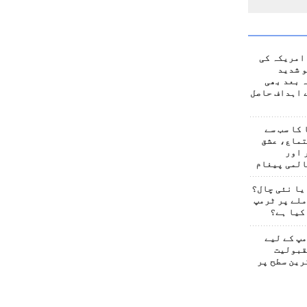
امریکہ کی
 شدید
 بعد بھی
 اہداف حاصل
کا سب سے
تماع، عشق
 اور
المی پیغام
یا نئی چال؟
لے پر ٹرمپ
کیا ہے؟
پ کے لیے
قبولیت
رین سطح پر