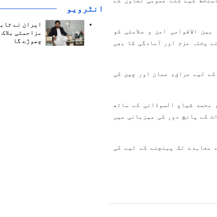
ی تعاون کے معاہدے اور ساتھ ہی 5/27/1998 کو دستخط کیے گئے عمومی تعاون کے
انٹرويو
ایران نے ثابت
بین الاقوامی امن و سلامتی کو
مزاحمتی بلاک 
چھوڑے گا
ے پختہ عزم اور آمادگی کا بھی
کے لیے عراق، عمان اور چین کی
 محمد شیاع السوڈانی کے ساتھ
ت کے پانچ دور کی میزبانی میں
 معاہدے تک پہنچنے کے لیے کی