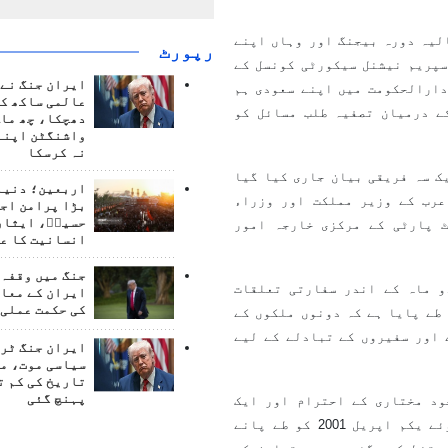
لیہ دورہ بیجنگ اور وہاں اپنے
رپورٹ
سپریم نیشنل سیکورٹی کونسل کے
ایران جنگ نے 
 کے درمیان چین کے دارالحکومت میں اپنے سعودی ہم
عالمی ساکھ کو
ے درمیان تصفیہ طلب مسائل کو
دھچکا، چھ ماہ
واشنگٹن اپنے
نہ کرسکا
 مارچ 2023 کو بیجنگ میں ایک سہ فریقی بیان جاری کیا گیا
اربعین؛ دنیا 
عرب کے وزیر مملکت اور وزراء
بڑا پرامن اج
حسینؑ، ایثار
 پارٹی کے مرکزی خارجہ امور
انسانیت کا ع
جنگ میں وقفہ 
و ماہ کے اندر سفارتی تعلقات
ایران کے معام
کی حکمت عملی 
طے پایا ہے کہ دونوں ملکوں کے
 اور سفیروں کے تبادلے کے لیے
ایران جنگ ٹرم
سیاسی موت، م
تاریخ کی کم ت
پہنچ گئی
ود مختاری کے احترام اور ایک
دوسرے کے اندرونی معاملات میں عدم مداخلت پر زور دیتے ہوئے یکم اپریل 2001 کو طے پانے