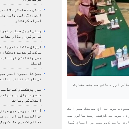
دبئی کے صنعتی علاقے م
آتش زدگی کی ویڈیو بنا
افراد گرفتار
یمنی ڈرون حملہ، نجرا
کا مرکزی ریڈار نشانہ 
ایران جنگ نے امریکہ ک
ساکھ کو شدید دھچکا، چ
بھی واشنگٹن اپنے اہدا
کرسکا
یمن کا بحیرۂ احمر میں
ٹینکر کو نشانہ بنانے 
حالی اور دہائی سے بند سفارت
صدر پزشکیان کے خط سے 
منسوب بیان بے بنیاد، 
انقلاب کی وضاحت
عودی عرب نے آج بیجنگ میں ایک
آبنائے ہرمز میں جہاز 
دی عرب نے گزشتہ چند سالوں سے
حوالے سے ایران اور عم
مذاکرات میں مثبت پیش 
رت خانے کھولنے پر اتفاق کیا