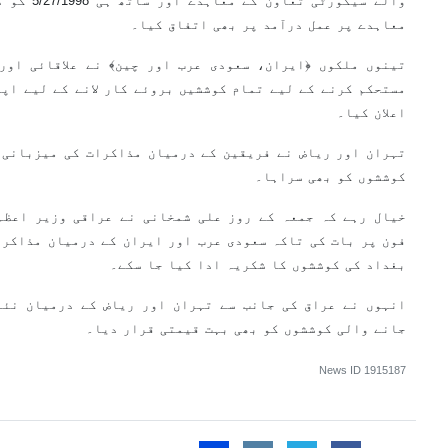
والے سیکورٹ
معاہدے پر عمل درآمد پر بھی اتفاق کیا۔
تینوں ملکوں ﴿ایران، سعودی عرب اور چین﴾ نے علاقائی اور 
مستحکم کرنے کے لیے تمام کوششیں بروئے کار لانے کے لیے اپن
اعلان کیا۔
تہران اور ریاض نے فریقین کے درمیان مذاکرات کی میزبانی 
کوششوں کو بھی سراہا۔
خیال رہے کہ جمعہ کے روز علی شمخانی نے عراقی وزیر اعظم
فون پر بات کی تاکہ سعودی عرب اور ایران کے درمیان مذاکرا
بغداد کی کوششوں کا شکریہ ادا کیا جا سکے۔
انہوں نے عراق کی جانب سے تہران اور ریاض کے درمیان نئے
جانے والی کوششوں کو بھی بہت قیمتی قرار دیا۔
News ID
1915187