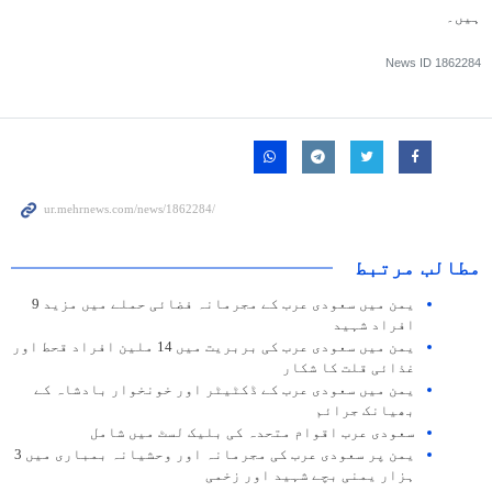
ہیں۔
News ID
1862284
مطالب مرتبط
یمن میں سعودی عرب کے مجرمانہ فضائی حملے میں مزید 9
افراد شہید
یمن میں سعودی عرب کی بربریت میں 14 ملین افراد قحط اور
غذائی قلت کا شکار
یمن میں سعودی عرب کے ڈکٹیٹر اور خونخوار بادشاہ کے
بھیانک جرائم
سعودی عرب اقوام متحدہ کی بلیک لسٹ میں شامل
یمن پر سعودی عرب کی مجرمانہ اور وحشیانہ بمباری میں 3
ہزار یمنی بچے شہید اور زخمی