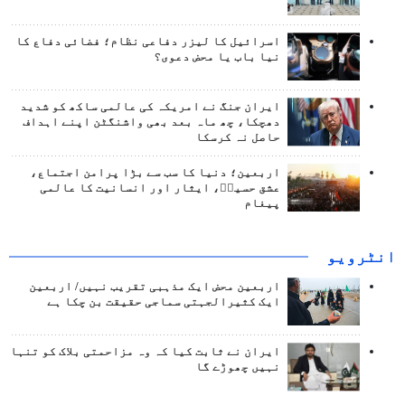
اسرائیل کا لیزر دفاعی نظام؛ فضائی دفاع کا
نیا باب یا محض دعوی؟
ایران جنگ نے امریکہ کی عالمی ساکھ کو شدید
دھچکا، چھ ماہ بعد بھی واشنگٹن اپنے اہداف
حاصل نہ کرسکا
اربعین؛ دنیا کا سب سے بڑا پرامن اجتماع،
عشق حسینؑ، ایثار اور انسانیت کا عالمی
پیغام
انٹرويو
اربعین محض ایک مذہبی تقریب نہیں/ اربعین
ایک کثیرالجہتی سماجی حقیقت بن چکا ہے
ایران نے ثابت کیا کہ وہ مزاحمتی بلاک کو تنہا
نہیں چھوڑے گا