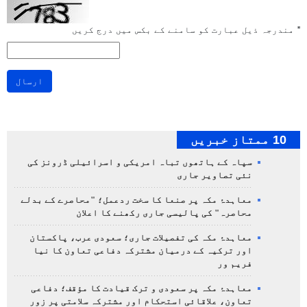
*
مندرجہ ذیل عبارت کو سامنے کے بکس میں درج کریں
ارسال
10 ممتاز خبریں
سپاہ کے ہاتھوں تباہ امریکی و اسرائیلی ڈرونز کی
نئی تصاویر جاری
معاہدۂ مکہ پر صنعا کا سخت ردعمل؛ "محاصرے کے بدلے
محاصرہ" کی پالیسی جاری رکھنے کا اعلان
معاہدۂ مکہ کی تفصیلات جاری؛ سعودی عرب، پاکستان
اور ترکیہ کے درمیان مشترکہ دفاعی تعاون کا نیا
فریم ور
معاہدۂ مکہ پر سعودی و ترک قیادت کا مؤقف؛ دفاعی
تعاون، علاقائی استحکام اور مشترکہ سلامتی پر زور