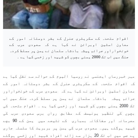
اقوام متحدہ کے سکریٹری جنرل کے بشر دوستانہ امور کے
معاون اسٹین اوبرائن نے کہا ہے کہ سعودی عرب کے
خونخواراور جرائم پیشہ بادشاہ سلمان نے یمن پر مسلط کردہ
جنگ میں اب تک 2000 یمنی بچوں کو شہید اور زخمی کیا ہے ۔
مہر خبررساں ایجنسی نے روسیا الیوم کے حوالے سے نقل کیا ہے
کہ اقوام متحدہ کے سکریٹری جنرل کے بشر دوستانہ امور کے
معاون اسٹین اوبرائن نے کہا ہے کہ سعودی عرب کے خونخواراور
جرائم پیشہ بادشاہ سلمان نے یمن پر مسلط کردہ جنگ میں اب
تک 2000 یمنی بچوں کو شہید اور زخمی کیا ہے ۔ اقوام متحدہ کی
بچوں کی تنظیم یونیسف کے مطابق رواں برس سعودی عرب کی
مجرمانہ اور سفاکانہ بمباری کے نتیجے میں یمن کے 90 بچے
شہید ہوگئے ہیں۔ سعودی عرب کی یمن پر بربریت کا سلسلہ جاری
ہے جس میں اب تک 20 ہزار سے زائد افراد شہید اور زخمی ہوگئے