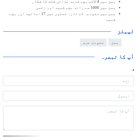
یمن میں 4 لاکھ بچے شدید غذائی قلت کا شکار
یمن میں 1000 سے زائد بچے شہید اور زخمی
یمن میں سعودیہ کے تازہ حملوں میں 17 اساتید اور بچے
شہید
لیبلز
یمن
سعودی عرب
آپ کا تبصرہ