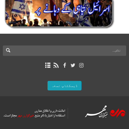
ڈیسکٹاپ نسخہ