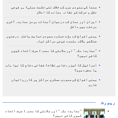
صنعا کی سعودی عرب کے خلاف نئی حکمت عملی؛ ہر فوجی
نقل و حرکت کو نشانہ بنانے کا اعلان
ایران اور عمان کے درمیان آبنائے ہرمز معاہدہ آخری
مرحلے میں داخل
یمنی افواج کے بڑے حملے، سعودی حمایت یافتہ درجنوں
جنگجو ہلاک، متعدد فوجی مراکز تباہ
"معاہدۂ مکہ" اور سلامتی کا معمہ؛ صرف اتحاد کیوں
کافی نہیں؟
اسرائیل کا لیزر دفاعی نظام؛ فضائی دفاع کا نیا باب
یا محض دعوی؟
یمنی افواج کی سعودی عسکری مراکز پر کارروائیاں
جاری
رپورٹ
"معاہدۂ مکہ" اور سلامتی کا معمہ؛ صرف اتحاد
کیوں کافی نہیں؟