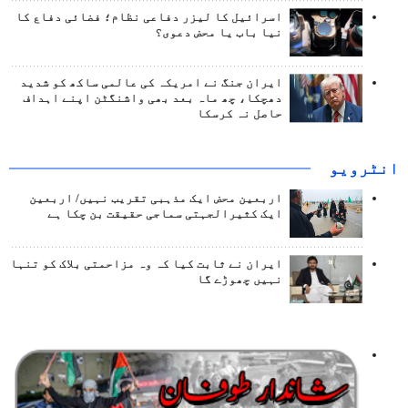
اسرائیل کا لیزر دفاعی نظام؛ فضائی دفاع کا
نیا باب یا محض دعوی؟
ایران جنگ نے امریکہ کی عالمی ساکھ کو شدید
دھچکا، چھ ماہ بعد بھی واشنگٹن اپنے اہداف
حاصل نہ کرسکا
انٹرويو
اربعین محض ایک مذہبی تقریب نہیں/ اربعین
ایک کثیرالجہتی سماجی حقیقت بن چکا ہے
ایران نے ثابت کیا کہ وہ مزاحمتی بلاک کو تنہا
نہیں چھوڑے گا