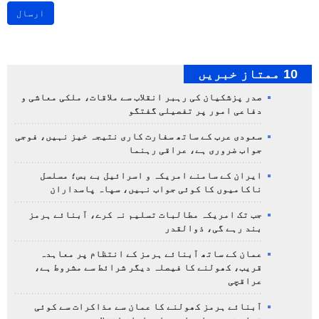
ارسال
10 ممتاز خبریں
صدر پزشکیان کی رہبر انقلاب سے ملاقات، ملکی معاشی و
دفاعی امور پر تفصیلی گفتگو
سعودی عرب کے ساتھ سفارت کاری نتیجہ خیز نہیں، فوجی
جواب ضروری ہے، عراقی رہنما
ایران کے سامنے امریکہ و اسرائیل بے بس؛ مسلسل
ناکامیوں کا کوئی جواب نہیں، سپاہ پاسداران
جب تک امریکہ مطالبات تسلیم نہ کرے، آبنائے ہرمز
بند رہے گی، ذوالقدر
عمان کے ساتھ آبنائے ہرمز کے انتظام پر معاہدہ
قریب، کھولنے کا فیصلہ دیگر شرائط سے مشروط ہے،
عراقچی
آبنائے ہرمز کھولنے کا عمان سے مذاکرات سے کوئی