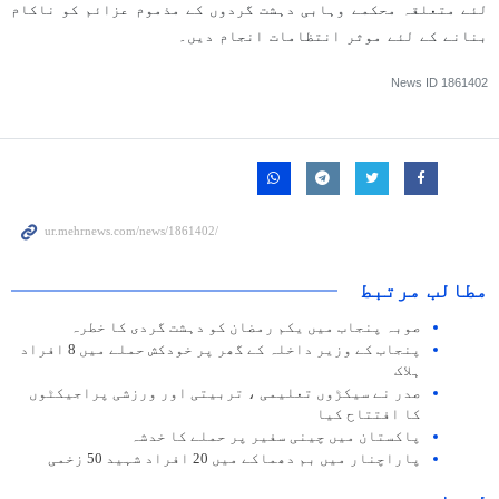
لئے متعلقہ محکمے وہابی دہشت گردوں کے مذموم عزائم کو ناکام
بنانے کے لئے موثر انتظامات انجام دیں۔
News ID
1861402
مطالب مرتبط
صوبہ پنجاب میں یکم رمضان کو دہشت گردی کا خطرہ
پنجاب کے وزير داخلہ کے گھر پر خودکش حملے میں 8 افراد
ہلاک
صدر نے سیکڑوں تعلیمی ، تربیتی اور ورزشی پراجیکٹوں
کا افتتاح کیا
پاکستان میں چینی سفیر پر حملے کا خدشہ
پاراچنار میں بم دھماکے میں 20 افراد شہید 50 زخمی