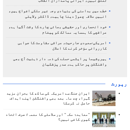
تعلق نہیں، ایرانی پاسداران انقلاب
خطے میں بدامنی کی بنیادی وجہ غیر ملکی افواج ہیں،
انہیں علاقہ چھوڑ دینا چاہیے، ڈاکٹر ولایتی
خود انحصاری اور حقیقی بھائی چارے کا وقت آگیا ہے،
عراقچی کا ہمسایہ ممالک کو پیغام
امریکی-سعودی جارحیت، عراقی مقاومت کا جوابی
کارروائی مؤخر کرنے کا اعلان
ہیروشیما پر ایٹمی حملے کی ذمہ دار ذہنیت آج بھی
واشنگٹن پر حاکم ہے، صدر پزشکیان
رپورٹ
ایران جنگ سے امریکہ کی ساکھ کا بحران مزید
گہرا، چھ ماہ بعد بھی واشنگٹن اپنے اہداف
حاصل نہ کرسکا
"معاہدۂ مکہ" اور سلامتی کا معمہ؛ صرف اتحاد
کیوں کافی نہیں؟