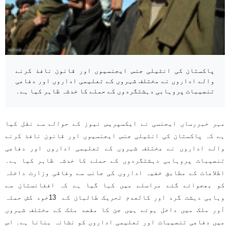
پاکستان کی انٹیلی جنس ایجنسیوں اور قانون نافذ کرنے
والے اداروں نے مختلف شہروں کے تعلیمی اداروں اور دفاعی
تنصیبات پروہابی دہشتگردوں کے حملے کا خدشہ ظاہر کیا ہے۔
مہر خبررساں ایجنسی نے ایکسپریس نیوز کے حوالے سے نقل کیا
ہے کہ پاکستان کی انٹیلی جنس ایجنسیوں اور قانون نافذ کرنے
والے اداروں نے مختلف شہروں کے تعلیمی اداروں اور دفاعی
تنصیبات پروہابی دہشتگردوں کے حملے کا خدشہ ظاہر کیا ہے۔
اطلاعات کے مطابق خفیہ اداروں کی جانب سے وفاقی وزارت داخلہ
کو بھجوائے گئے مراسلے میں کہا گیا ہے کہ افغانستان سے
وہابی دہشت گرد اور کالعدم تحریک طالبان کے
13
خود کش حملہ
آور ملک میں داخل ہوئے ہیں جن کا مقصد ملک کے مختلف شہروں
میں دفاعی تنصیبات اور تعلیمی اداروں کو نشانہ بنانا ہے۔ اس