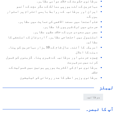
برطانوی حکومت کے خلاف عوامی مظاہرہ
مہاجرین کے لئے یورپی ممالک کے مگر مچھ کے آنسو
ایران اور برطانیہ کے روابط باہمی احترام پر استوار
ہوں گے
فلم / صنعا میں مسجد الاقصی کی حمایت میں مظاہرہ
جرمنی میں ترک شہریوں کا مظاہرہ
مصر میں سعودی عرب کے خلاف عظیم مظاہرہ
استنبول میں احتجاجی مظاہرہ / اردوغان کے استعفی کا
مطالبہ
امریکہ کا آئندہ سال شام کے 10 ہزار مہاجرین کو پناہ
دینے کا اعلان
چین، جرمنی اور برطانیہ کے شہری پناہ گزینوں کو قبول
کرنے میں سرفہرست
برطانوی عوام کی اکثریت یورپی یونین میں شمولیت کے
خلاف
برطانوی وزير اعظم کا صدر روحانی کو ٹیلیفون
لیبلز
برطانیہ
آپ کا تبصرہ