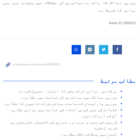
یورپی ممالک کا ہاتھ ہے مہاجرین کی مشکلات میں سعودی عرب بھی
برابر کا شریک ہے۔
News ID
1858102
مطالب مرتبط
برطانیہ نے ایران کے سفر کا انتباہ منسوخ کردیا
یورپی ممالک میں مہاجرین کی حمایت میں مظاہرے
یورپی پارلیمان کے سامنے مہاجرین کے حامیوں کا مظاہرہ
فلم/ ترکی میں قومی اتحاد کی حمایت میں عوامی مظاہرہ
آج کے اہم کارٹون
کربین کی سعودی عرب اور بحرین کی ڈکٹیٹر حکومتوں پر
شدید تنقید
لندن میں جنگ کے خلاف مظاہرہ