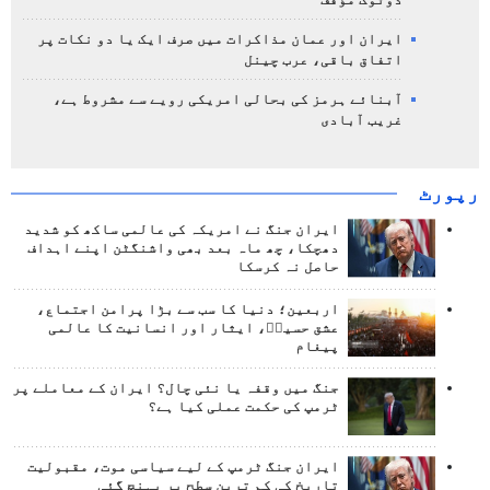
دوٹوک مؤقف
ایران اور عمان مذاکرات میں صرف ایک یا دو نکات پر
اتفاق باقی، عرب چینل
آبنائے ہرمز کی بحالی امریکی رویے سے مشروط ہے،
غریب آبادی
رپورٹ
ایران جنگ نے امریکہ کی عالمی ساکھ کو شدید
دھچکا، چھ ماہ بعد بھی واشنگٹن اپنے اہداف
حاصل نہ کرسکا
اربعین؛ دنیا کا سب سے بڑا پرامن اجتماع،
عشق حسینؑ، ایثار اور انسانیت کا عالمی
پیغام
جنگ میں وقفہ یا نئی چال؟ ایران کے معاملے پر
ٹرمپ کی حکمت عملی کیا ہے؟
ایران جنگ ٹرمپ کے لیے سیاسی موت، مقبولیت
تاریخ کی کم ترین سطح پر پہنچ گئی