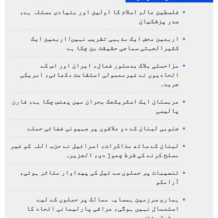
فلسطین عالم اسلام کا اولین اور بنیادی مسئلہ ہے،
صدر پزشکیان
اربعین محض ایک مذہبی تقریب نہیں/ اربعین ایک
کثیرالجہتی سماجی حقیقت بن چکا ہے
مزاحمتی بلاک بدستور فعال، ایران اور اس کے
اتحادیوں نے غیرمعمولی استقامت دکھائی، امریکی
جریدہ
عربستان ایک اسٹریٹجک بحران میں پھنس چکا ہے، فارن
پالیسی
جنوبی لبنان کے دو علاقوں پر صہیونی فضائی حملے
لبنان کے ساتھ مذاکرات، اسرائیل نے حزب اللہ کو غیر
مسلح کرنے کی شرط چھوڑ دی، الجزیرہ
تنصیبات پر حملوں سے تیل کی پیداوار متاثر ہوئی،
آرامکو
ہماری سرزمین ہمسایہ ممالک پر حملوں کے لیے
استعمال نہیں ہوگی، عراقی پارلیمانی اتحاد کا