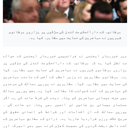
برطانیہ کے دارالحکومت لندن کی سڑکوں پر ہزاروں برطانوی
شہریوں نے مہاجرین کی حمایت میں مظاہرہ کیا ہے۔
مہر خبررساں ایجنسی نے فرانسیسی خبررساں ایجنسی کے حوالے
سے نقل کیا ہے کہ برطانیہ کے دارالحکومت لندن کی سڑکوں پر
ہزاروں برطانوی شہریوں نے مہاجرین کی حمایت میں مظاہرہ کیا
ہے۔ برطانوی مظاہرین نے وزیر اعظم کے آفس کے سامنے مہاجرین
کی حمایت میں مظاہرہ کیا۔ مظاہرین نے یورپی ممالک کی سرحدوں
کو مہاجرین کے لئے کھولنے کا مطالبہ کیا ہے۔بعض یورپی ممالک
میں صرف عیسائی مہاجرین کو پناہ دینے کی شرط عائد کی ہے اگر
مسلمان عیسائی بن جائیں تو انھیں بھی پناہ دی جائے گی ۔
یورپی ممالک کے ان اقدامات اور شرائط کو انسانی حقوق کی
صریح خلاف ورزی قراردیا جارہا ہے۔ ذرائع کے مطابق مہاجرین کے
لئے داعش دہشت گردوں کی مصیبت کھڑی کرنے میں بھی امیرکہ اور