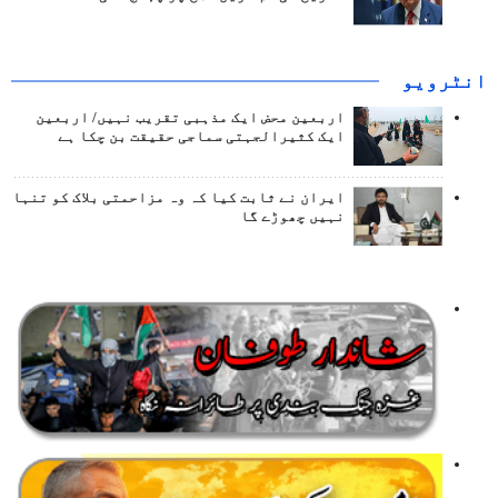
انٹرويو
اربعین محض ایک مذہبی تقریب نہیں/ اربعین
ایک کثیرالجہتی سماجی حقیقت بن چکا ہے
ایران نے ثابت کیا کہ وہ مزاحمتی بلاک کو تنہا
نہیں چھوڑے گا