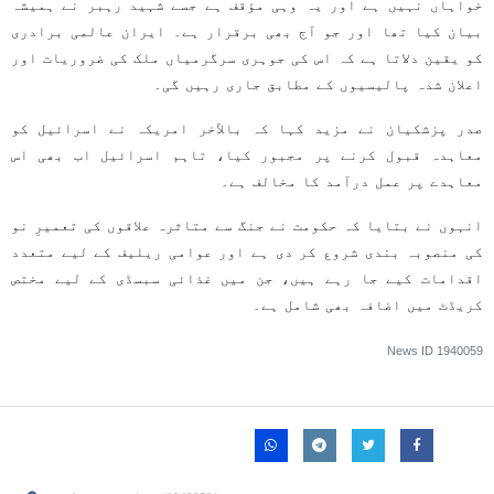
خواہاں نہیں ہے اور یہ وہی مؤقف ہے جسے شہید رہبر نے ہمیشہ
بیان کیا تھا اور جو آج بھی برقرار ہے۔ ایران عالمی برادری
کو یقین دلاتا ہے کہ اس کی جوہری سرگرمیاں ملک کی ضروریات اور
اعلان شدہ پالیسیوں کے مطابق جاری رہیں گی۔
صدر پزشکیان نے مزید کہا کہ بالآخر امریکہ نے اسرائیل کو
معاہدہ قبول کرنے پر مجبور کیا، تاہم اسرائیل اب بھی اس
معاہدے پر عمل درآمد کا مخالف ہے۔
انہوں نے بتایا کہ حکومت نے جنگ سے متاثرہ علاقوں کی تعمیرِ نو
کی منصوبہ بندی شروع کر دی ہے اور عوامی ریلیف کے لیے متعدد
اقدامات کیے جا رہے ہیں، جن میں غذائی سبسڈی کے لیے مختص
کریڈٹ میں اضافہ بھی شامل ہے۔
News ID
1940059