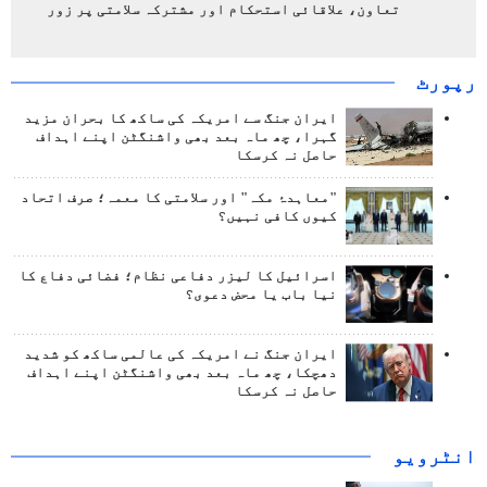
تعاون، علاقائی استحکام اور مشترکہ سلامتی پر زور
رپورٹ
ایران جنگ سے امریکہ کی ساکھ کا بحران مزید
گہرا، چھ ماہ بعد بھی واشنگٹن اپنے اہداف
حاصل نہ کرسکا
"معاہدۂ مکہ" اور سلامتی کا معمہ؛ صرف اتحاد
کیوں کافی نہیں؟
اسرائیل کا لیزر دفاعی نظام؛ فضائی دفاع کا
نیا باب یا محض دعوی؟
ایران جنگ نے امریکہ کی عالمی ساکھ کو شدید
دھچکا، چھ ماہ بعد بھی واشنگٹن اپنے اہداف
حاصل نہ کرسکا
انٹرويو