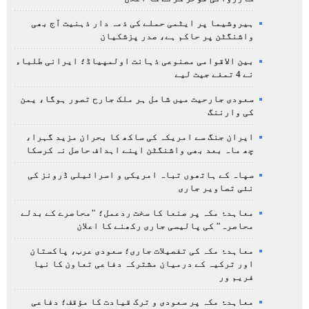
ہیروشیما پر ایٹمی حملے کی ذمہ دار ذہنیت آج بھی
واشنگٹن پر حاکم ہے، صدر پزشکیان
بین الاقوامی مصنوعی ذہانت اولمپیاڈ؛ ایرانی طلباء
نے 4 تمغے جیت لیے
سعودی جارحیت میں شامل ہر ملک جارح تصور ہوگا، یمن
کی وارننگ
ایران جنگ سے امریکہ کی ساکھ کا بحران مزید گہرا،
چھ ماہ بعد بھی واشنگٹن اپنے اہداف حاصل نہ کرسکا
سپاہ کے ہاتھوں تباہ امریکی و اسرائیلی ڈرونز کی
نئی تصاویر جاری
معاہدۂ مکہ پر صنعا کا سخت ردعمل؛ "محاصرے کے بدلے
محاصرہ" کی پالیسی جاری رکھنے کا اعلان
معاہدۂ مکہ کی تفصیلات جاری؛ سعودی عرب، پاکستان
اور ترکیہ کے درمیان مشترکہ دفاعی تعاون کا نیا
فریم ور
معاہدۂ مکہ پر سعودی و ترک قیادت کا مؤقف؛ دفاعی