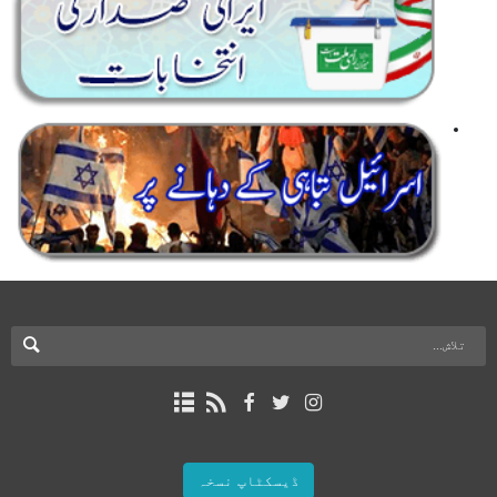
ڈیسکٹاپ نسخہ