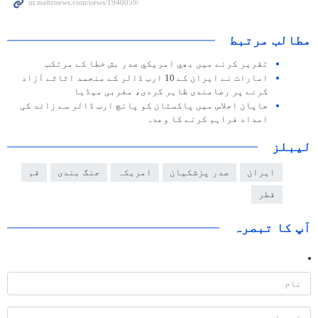
مطالب مرتبط
تقرير كرنے ميں بھي امريكي صدر بش خطا كے مرتكب
امارات نے ایران کے 10 ارب ڈالر کے منجمد اثاثے آزاد
کرنے پر رضامندی ظاہر کردی، مغربی میڈیا
جاپان اجلاس میں پاکستان کو پانچ ارب ڈالر سے زائد کی
امداد فراہم کرنے کا وعدہ
لیبلز
ایران
صدر پزشکیان
امریکہ
جنگ بندی
قم
قطر
آپ کا تبصرہ