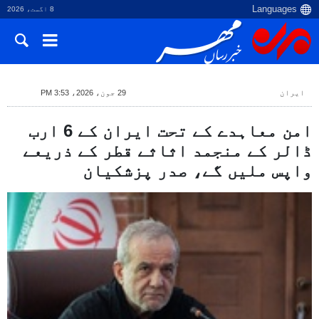
8 اگست، 2026
ایران
29 جون، 2026، 3:53 PM
امن معاہدے کے تحت ایران کے 6 ارب
ڈالر کے منجمد اثاثے قطر کے ذریعے
واپس ملیں گے، صدر پزشکیان