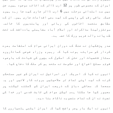
ایران کے مجموعی طور پر 12 ارب ڈالر کے اثاثے موجود ہیں، جن
میں سے ابتدائی مرحلے میں 6 ارب ڈالر جاری کیے جا رہے ہیں،
جبکہ باقی رقم کی واپسی کے لیے بھی اقدامات جاری ہیں۔ ان کے
مطابق منجمد اثاثوں کی رہائی اور پابندیوں کا خاتمہ
سوئٹزرلینڈ مذاکرات اور اسلام آباد مفاہمتی یادداشت کے تحت
طے پانے والے فریم ورک کا حصہ ہے۔
صدر پزشکیان نے جنگ کے دوران ایرانی عوام کے استقامت بھرے
کردار کو سراہتے ہوئے کہا کہ رہبر، وزرا، فوجی کمانڈروں،
ممتاز شخصیات اور حتیٰ کہ اسکول کے بچوں کی شہادت کے باوجود
قوم، مسلح افواج اور حکومت نے متحد ہو کر ملک کا دفاع کیا۔
انہوں نے کہا کہ امریکہ اور اسرائیل نے ایران کو غیر مستحکم
کرنے کے لیے اپنی تمام تر صلاحیتیں بروئے کار لائیں اور یہ
سمجھا کہ معاشی دباؤ کے ذریعے ایران کو گھٹنے ٹیکنے پر
مجبور کیا جا سکتا ہے، لیکن عوام کی ثابت قدمی اور خدا کی
نصرت نے ان کے تمام منصوبے ناکام بنا دیے۔
انہوں نے ایک بار پھر واضح کیا کہ ایران ایٹمی ہتھیاروں کا