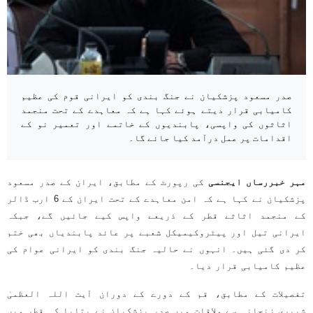
صدر مسعود پزشکیان نے جنگ بندی کو ایرانی قوم کی عظیم
کامیابی قرار دیتے ہوئے کہا ہے کہ معاہدے کے تحت منجمد
اثاثوں کی واپسی، پابندیوں کے خاتمے اور تعمیر نو کے
اقدامات پر عمل درآمد کیا جائے گا۔
مہر خبررساں ایجنسی
کی رپورٹ کے مطابق، ایران کے صدر مسعود
پزشکیان نے کہا ہے کہ امن معاہدے کے تحت ایران کے 6 ارب ڈالر
کے منجمد اثاثے قطر کے ذریعے واپس کیے جائیں گے، جبکہ
ایرانی تیل اور پیٹروکیمیکل شعبے پر عائد پابندیاں بھی ختم
کر دی گئی ہیں۔ انہوں نے حالیہ جنگ بندی کو ایرانی عوام کی
عظیم کامیابی قرار دیا۔
تفصیلات کے مطابق، قم کے دورے کے دوران آیت اللہ العظمیٰ
شبیری زنجانی سے ملاقات میں صدر پزشکیان نے بتایا کہ قطر میں