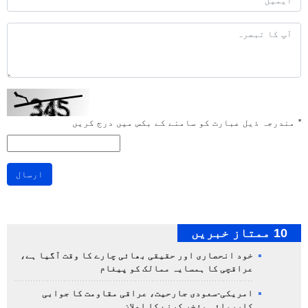
*
مندرجہ ذیل عبارت کو سامنے کے بکس میں درج کریں
ارسال
10 ممتاز خبریں
خود انحصاری اور حقیقی بھائی چارے کا وقت آگیا ہے،
عراقچی کا ہمسایہ ممالک کو پیغام
امریکی-سعودی جارحیت، عراقی مقاومت کا جوابی
کارروائی مؤخر کرنے کا اعلان