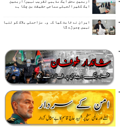
اربعین محض ایک مذہبی تقریب نہیں/ اربعین
ایک کثیرالجہتی سماجی حقیقت بن چکا ہے
ایران نے ثابت کیا کہ وہ مزاحمتی بلاک کو تنہا
نہیں چھوڑے گا